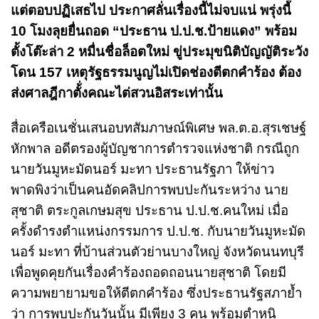
แต่ตอบปฏิเสธไป ประกาศลั่นเรื่องนี้ไม่จบแน่ พรุ่งนี้่
10 โมงลุยยื่นถอด “ประธาน ป.ป.ช.ป้ายแดง” พร้อม
ตั้งโต๊ะล่า 2 หมื่นชื่อล็อตใหม่ ขู่ประมุขนิติบัญญัติระวัง
โดน 157 เหตุรัฐธรรมนูญไม่เปิดช่องตีตกคำร้อง ต้อง
ส่งศาลฎีกาตั้่งคณะไต่สวนอิสระเท่านั้น
สื่อเครือเนชั่นเสนอบทสัมภาษณ์พิเศษ พล.ต.อ.สุรเชษฐ์
หักพาล อดีตรองผู้บัญชาการตำรวจแห่งชาติ กรณีถูก
นายวันมูหะมัดนอร์ มะทา ประธานรัฐภา ให้ข่าว
พาดพิงว่าเป็นคนอัดคลิปการพบปะกันระหว่าง นาย
สุชาติ ตระกูลเกษมสุข ประธาน ป.ป.ช.คนใหม่ เมื่อ
ครั้งดำรงตำแหน่งกรรมการ ป.ป.ช. กับนายวันมูหะมัด
นอร์ มะทา ที่บ้านส่วนตัวย่านบางใหญ่ จังหวัดนนทบุรี
เพื่อพูดคุยกันเรื่องคำร้องถอดถอนนายสุชาติ โดยมี
ความพยายามขอให้ตีตกคำร้อง ซึ่งประธานรัฐสภาย้ำ
ว่า การพบปะกันวันนั้น มีเพียง 3 คน พร้อมตำหนิ