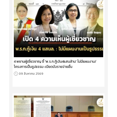
4 พยานผู้เชี่ยวชาญ ชี้ 'พ.ร.ก.กู้เงิน4แสนล้าน' ไม่มีแผนงาน/
โครงการเป็นรูปธรรม-เบียดบังรายจ่ายอื่น
09 สิงหาคม 2569