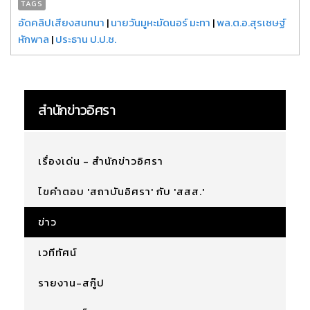
TAGS
อัดคลิปเสียงสนทนา
|
นายวันมูหะมัดนอร์ มะทา
|
พล.ต.อ.สุรเชษฐ์
หักพาล
|
ประธาน ป.ป.ช.
สำนักข่าวอิศรา
เรื่องเด่น - สำนักข่าวอิศรา
ไขคำตอบ 'สถาบันอิศรา' กับ 'สสส.'
ข่าว
เวทีทัศน์
รายงาน-สกู๊ป