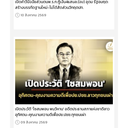
เปิดคำวินิจฉัยส่วนตนพ.ร.ก.กู้เงิน4แสนล.(จบ) อุดม รัฐอมฤต:
สร้างบรรทัดฐานใหม่-ไม่ได้สัดส่วนวิกฤตปท.
10 สิงหาคม 2569
เปิดประวัติ 'ไซสมพอน พมวิหาน' อดีตประธานสภาแห่งชาติลาว
อุทิศตน-คุณงามความดีเพื่อปย.ปชช.ทุกชนเผ่า
09 สิงหาคม 2569