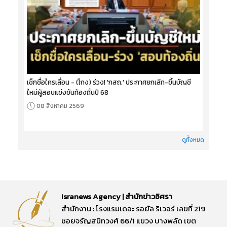
เช็กชื่อใครเลื่อน - (โกง) ร่วง! 'กสถ.' ประกาศยกเลิก-ขึ้นบัญชี
ใหม่ผู้สอบแข่งขันท้องถิ่นปี 68
08 สิงหาคม 2569
ดูทั้งหมด
Isranews Agency | สำนักข่าวอิศรา
สำนักงาน : โรงแรมเดอะ รอยัล ริเวอร์ เลขที่ 219
ซอยจรัญสนิทวงศ์ 66/1 แขวง บางพลัด เขต