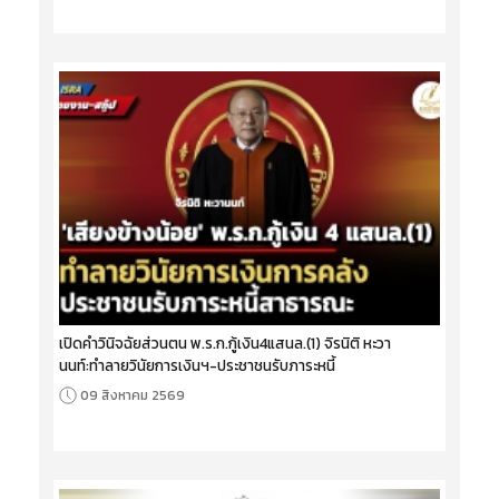
เปิดคำวินิจฉัยส่วนตน พ.ร.ก.กู้เงิน4แสนล.(1) จิรนิติ หะวา
นนท์:ทำลายวินัยการเงินฯ-ประชาชนรับภาระหนี้
09 สิงหาคม 2569