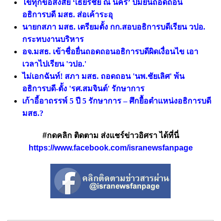
ไขทุกข้อสงสัย ‘เธียรชัย ณ นคร’ ปมยื่นถอดถอน
อธิการบดี มสธ. ส่อเค้าระอุ
นายกสภา มสธ. เตรียมตั้ง กก.สอบอธิการบดีเรียน วปอ.
กระทบงานบริหาร
อจ.มสธ. เข้าชื่อยื่นถอดถอนอธิการบดีผิดเงื่อนไข เอา
เวลาไปเรียน 'วปอ.'
ไม่เอกฉันท์! สภา มสธ. ถอดถอน 'นพ.ชัยเลิศ' พ้น
อธิการบดี-ตั้ง 'รศ.สมจินต์' รักษาการ
เก้าอี้อาถรรพ์ 5 ปี 5 รักษาการ – ศึกยื้อตำแหน่งอธิการบดี
มสธ.?
#กดคลิก ติดตาม ส่งแชร์ข่าวอิศรา ได้ที่นี่
https://www.facebook.com/isranewsfanpage