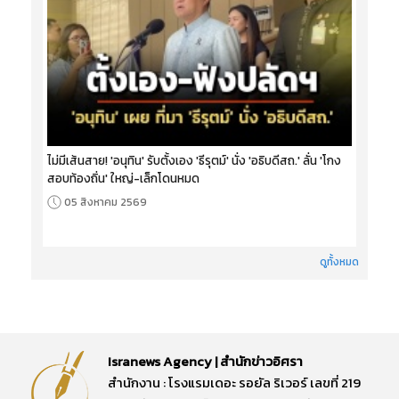
ไม่มีเส้นสาย! 'อนุทิน' รับตั้งเอง 'ธีรุตม์' นั่ง 'อธิบดีสถ.' ลั่น 'โกง
สอบท้องถิ่น' ใหญ่-เล็กโดนหมด
05 สิงหาคม 2569
ดูทั้งหมด
Isranews Agency | สำนักข่าวอิศรา
สำนักงาน : โรงแรมเดอะ รอยัล ริเวอร์ เลขที่ 219