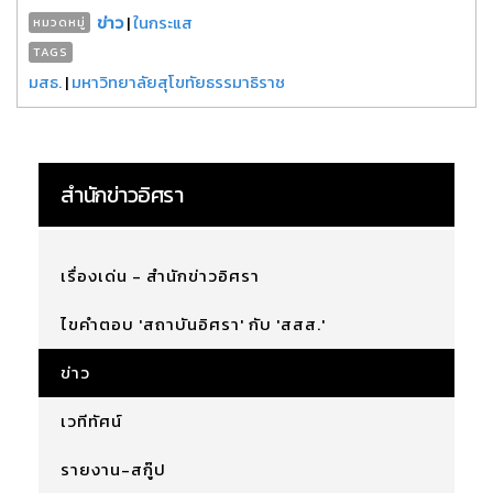
ข่าว
|
ในกระแส
หมวดหมู่
TAGS
มสธ.
|
มหาวิทยาลัยสุโขทัยธรรมาธิราช
สำนักข่าวอิศรา
เรื่องเด่น - สำนักข่าวอิศรา
ไขคำตอบ 'สถาบันอิศรา' กับ 'สสส.'
ข่าว
เวทีทัศน์
รายงาน-สกู๊ป