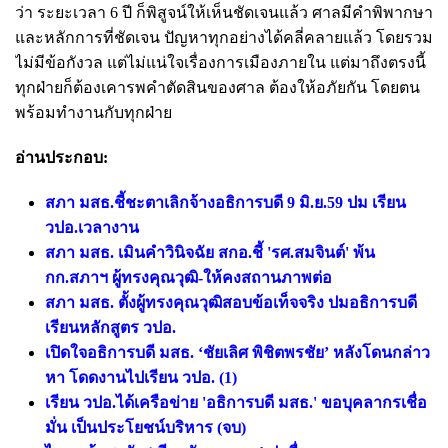
ว่า ระยะเวลา 6 ปี ก็พิสูจน์ให้เห็นชัดเจนแล้ว ศาลมีคำพิพากษา
และหลักการที่ชัดเจน ปัญหาทุกอย่างได้คลี่คลายแล้ว โดยรวม
ไม่มีข้อกังวล แต่ไม่แน่ใจเรื่องการเมืองภายใน แต่มาถึงตรงนี้
ทุกฝ่ายก็ต้องเคารพคำตัดสินของศาล ต้องให้อภัยกัน โดยตน
พร้อมทำงานกับทุกฝ่าย
อ่านประกอบ:
สภา มสธ.ชี้ชะตาเลิกจ้างอธิการบดี 9 มิ.ย.59 ปม เรียน
วปอ.เวลางาน
สภา มสธ. เมินคำวินิจฉัย สกอ.ชี้ 'รศ.สมจินต์' พ้น
กก.สภาฯ ผู้ทรงคุณวุฒิ-ให้คงสถานภาพต่อ
สภา มสธ. ตั้งผู้ทรงคุณวุฒิสอบข้อเท็จจริง ปมอธิการบดี
เรียนหลักสูตร วปอ.
เปิดใจอธิการบดี มสธ. ‘ชัยเลิศ พิชิตพรชัย’ หลังโดนกล่าว
หา โดดงานไปเรียน วปอ. (1)
เรียน วปอ.ได้เครือข่าย 'อธิการบดี มสธ.' ขอบุคลากรเชื่อ
มั่น เป็นประโยชน์บริหาร (จบ)