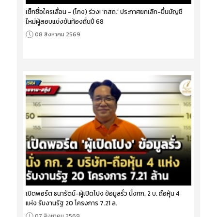
เช็กชื่อใครเลื่อน - (โกง) ร่วง! 'กสถ.' ประกาศยกเลิก-ขึ้นบัญชี
ใหม่ผู้สอบแข่งขันท้องถิ่นปี 68
08 สิงหาคม 2569
เปิดพอร์ต ธนารัตน์-ผู้เปิดโปง ข้อมูลรั่ว นั่งกก. 2 บ. ถือหุ้น 4
แห่ง รับงานรัฐ 20 โครงการ 7.21 ล.
07 สิงหาคม 2569