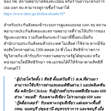
ของ รพ. สถานพยาบาลที่ลงทะเบียน หรือร้านยาในโครงการ
เจอ แจก จบ สามารถดูรายชื่อร้านยาได้
https://www.nhso.go.th/downloads/197
สำหรับประกันสังคมเข้าระบบการดูแลแบบเจอ แจก จบ สถาน
พยาบาลประกันสังคมและสถานพยาบาลที่ร่วมให้บริการของ
รัฐและเอกชน รวมถึงคลินกและร้านยาที่ขึ้นทะเบียกับ
สำนักงานประกันสังคมทั่วประเทศ ไม่เสียค่าใช้จ่าย หากมีข้อ
สงสัยโทรสายด่วน 1506 ตลอด 24 ชั่วโมง สิทธิข้าราชการ
รัฐวิสาหกิจ เข้ารับบริการสถานพยาบาลรัฐได้ทุกแห่ง หรือ
หน่วยงานใดมีสิทธิรักษา รพ.เอกชนได้ก็ให้รักษาตามสิทธิที่
กำหนดไว้
"ผู้ป่วยโควิดทั้ง 3 สิทธิ ตั้งแต่วันที่ 15 ส.ค.ที่ผ่านมา
สามารถใช้บริการผ่านเทเลเมดิซีนผ่าน 3 แอปพลิเคชัน
คือ คลิกนิก Clicknic รับผู้ป่วยทั่วประเทศสีเขียวและ 608
ส่วน "หมอดี" รับเฉพาะสีเขียว ไม่รวมกลุ่ม 608 และ
"กู๊ดด็อกเตอร์" รับเฉพาะกลุ่มสีเขียว แต่เฉพาะพื้นที่
กทม. นนทบุรี ปทุมธานี สมุทรปราการ และชลบุรี เมื่อ