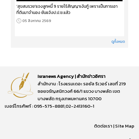
‘สุขสมรวย’แจงลูกหนี้ 9 รายไร้สัญญาเงินกู้ เพราะเป็นการเอา
ที่ดินมาจำนอง ยันแจ้งป.ป.ช.แล้ว
05 สิงหาคม 2569
ดูทั้งหมด
Isranews Agency | สำนักข่าวอิศรา
สำนักงาน : โรงแรมเดอะ รอยัล ริเวอร์ เลขที่ 219
ซอยจรัญสนิทวงศ์ 66/1 แขวง บางพลัด เขต
บางพลัด กรุงเทพมหานคร 10700
เบอร์โทรศัพท์ : 095-575-8881,02-2413160-1
ติดต่อเรา
|
Site Map