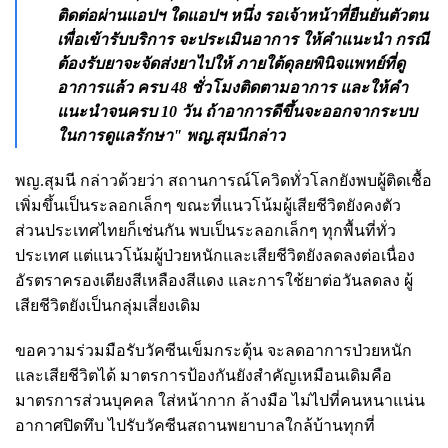
ติดต่อผ่านแอปฯ ใดแอปฯ หนึ่ง รอเจ้าหน้าที่ยืนยันตัวตน
เพื่อเข้ารับบริการ จะประเมินอาการ ให้คำแนะนำ กรณี
ต้องรับยาจะจัดส่งยาไปให้ ภายใต้ดุลยพินิจแพทย์ที่ดู
อาการแล้ว ครบ 48 ชั่วโมงติดตามอาการ และให้คำ
แนะนำจนครบ 10 วัน ถ้าอาการดีขึ้นจะออกจากระบบ
ในการดูแลรักษา" พญ.สุมนีกล่าว
พญ.สุมนี กล่าวด้วยว่า สถานการณ์โควิดทั่วโลกยังพบผู้ติดเชื้อ
เพิ่มขึ้นเป็นระลอกเล็กๆ ขณะที่แนวโน้มผู้เสียชีวิตยังคงตัว
ส่วนประเทศไทยก็เช่นกัน พบเป็นระลอกเล็กๆ ทุกพื้นที่ทั่ว
ประเทศ แต่แนวโน้มผู้ป่วยหนักและเสียชีวิตยังลดลงต่อเนื่อง
อัรตราครองเตียงสีเหลืองสีแดง และการใช้ยาต่อวันลดลง ผู้
เสียชีวิตยังเป็นกลุ่มเสี่ยงเดิม
ขอความร่วมมือรับวัคซีนเข็มกระตุ้น จะลดอาการป่วยหนัก
และเสียชีวิตได้ มาตรการป้องกันยังสำคัญเหมือนเดิมคือ
มาตรการส่วนบุคคล ใส่หน้ากาก ล้างมือ ไม่ไปที่คนหนาแน่น
อากาศปิดทึบ ไปรับวัคซีนสถานพยาบาลใกล้บ้านทุกที่