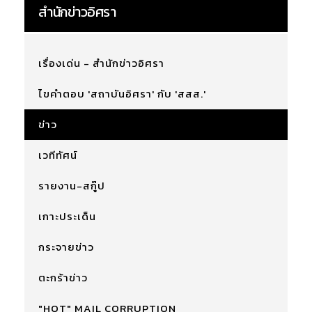
สำนักข่าวอิศรา
เรื่องเด่น - สำนักข่าวอิศรา
ไขคำตอบ 'สถาบันอิศรา' กับ 'สสส.'
ข่าว
เวทีทัศน์
รายงาน-สกู๊ป
เกาะประเด็น
กระจายข่าว
ตะกร้าข่าว
"HOT" MAIL CORRUPTION