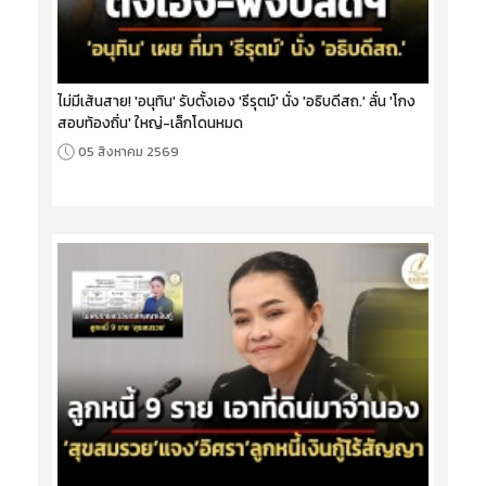
ไม่มีเส้นสาย! 'อนุทิน' รับตั้งเอง 'ธีรุตม์' นั่ง 'อธิบดีสถ.' ลั่น 'โกง
สอบท้องถิ่น' ใหญ่-เล็กโดนหมด
05 สิงหาคม 2569