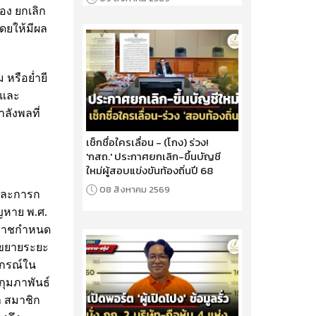
่อง ยกเลิก
ดยให้มีผล
หรือย่ำยี
 และ
ลังพลที่
เช็กชื่อใครเลื่อน - (โกง) ร่วง!
'กสถ.' ประกาศยกเลิก-ขึ้นบัญชี
ใหม่ผู้สอบแข่งขันท้องถิ่นปี 68
08 สิงหาคม 2569
และการก
หาย พ.ศ.
ระราชกำหนด
อขยายระยะ
ปกรณ์ใน
กุมภาพันธ์
 สมาชิก