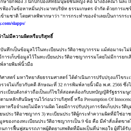
ิพากษายกฟ้อง 3 นักปกป้องสิทธิมนุษยชนหญิง คือ นางอังคณา นีละไ
รฟ้องในข้อหาหมิ่นประมาทบริษัท ธรรมเกษตร จำกัด ด้วยการแชร
งานข้ามชาติ โดยศาลพิพากษาว่า “การกระทำของจำเลยเป็นการกระทำ
y.com/slapps/
าไม่มีความผิดหรือบริสุทธิ์
ะบันทึกเป็นข้อมูลไว้ในทะเบียนประวัติอาชญากรรม แม้ต่อมาจะไม่
ีการเก็บข้อมูลไว้ในทะเบียนประวัติอาชญากรรมโดยไม่มีการยกเลิ
ลายพิมพ์นิ้วมือ
ติศาสตร์ มหาวิทยาลัยธรรมศาสตร์ ได้ดำเนินการปรับปรุงแก้ไขระเ
ม่เกี่ยวกับคดี ลักษณะที่ 32 การพิมพ์ลายนิ้วมือ พ.ศ. 2566 ซึ่
ไขระเบียบดังกล่าวถือเป็นแก้ไขให้สอดคล้องกับบทบัญญัติรัฐธรรมน
มหลักสันนิษฐานไว้ก่อนว่าบริสุทธิ์ หรือ Presumption Of Innocenc
้องหาหรือจำเลยไม่มีความผิด โดยมีการปรับปรุงการจัดเก็บประวัติ
ทะเบียนประวัติอาชญากร 3) ทะเบียนประวัติผู้กระทำความผิดที่มิใช่อ
ของกองทะเบียนประวัติอาชญากรเป็น 9 ข้อ คือ มีคำสั่งเด็ดขาดไ
นการฟื้นฟูสมรรถภาพผู้ติดยาเสพติดที่มีผลเป็นที่น่าพอใจ ผู้ที่ได้รั