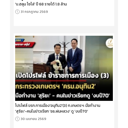
'บ.ฮลุน โซโล่' ปี 68 รายได้ 1.8 ล้าน
31 กรกฎาคม 2569
โปรไฟล์ ขรก.การเมือง'อนุทิน2'(3) ก.เกษตรฯ: มือทำงาน
'สุริยะ'-คนในข่าวเรียก 'อธ.ฝนหลวง' ดู 'งบปี70'
30 เมษายน 2569