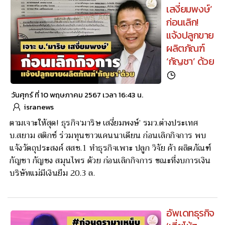
เสงี่ยมพงษ์’
ก่อนเลิก!
แจ้งปลูกขาย
ผลิตภัณฑ์
‘กัญชา’ ด้วย
วันศุกร์ ที่ 10 พฤษภาคม 2567 เวลา 16:43 น.
isranews
ตามเจาะให้สุด! ธุรกิจ‘มาริษ เสงี่ยมพงษ์’ รมว.ต่างประเทศ
บ.สยาม สติกซ์ ร่วมทุนชาวแคนนาเดียน ก่อนเลิกกิจการ พบ
แจ้งวัตถุประสงค์ สสช.1 ทำธุรกิจเพาะ ปลูก วิจัย ค้า ผลิตภัณฑ์
กัญชา กัญชง สมุนไพร ด้วย ก่อนเลิกกิจการ ขณะที่งบการเงิน
บริษัทแม่มีเงินยืม 20.3 ล.
อัพเดทธุรกิจ