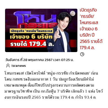
เปิดธุรกิจ
‘กรรชัย’
โหนกระแส
เจ้าของ 6
บริษัท ปี
2565 รายได้
179.4 ล.
วันอังคาร ที่ 28 พฤษภาคม 2567 เวลา 07:25 น.
isranews
โหนกระแส! เปิดโพรไฟล์ ‘หนุ่ม-กรรชัย กำเนิดพลอย’ ก่อน
โดน กสทช.ระงับออกอากาศ 1 วัน ปมถูกร้องเรียนมีคำไม่
เหมาะสมหลุด สั่งแก้ไขปรับปรุงกระบวนการผลิตตรงตาม
มาตรฐานวิชาชีพ เป็น กก.ถือหุ้น 7 บริษัท เลิกแล้ว 1 แห่ง โชว์
งบการเงินรอบปี 2565 รายได้รวม 179.4 ล. กำไร 93.4 ล.