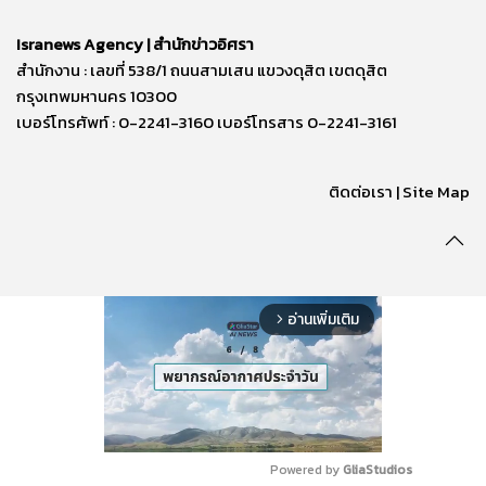
Isranews Agency | สำนักข่าวอิศรา
สำนักงาน : เลขที่ 538/1 ถนนสามเสน แขวงดุสิต เขตดุสิต
กรุงเทพมหานคร 10300
เบอร์โทรศัพท์ : 0-2241-3160 เบอร์โทรสาร 0-2241-3161
ติดต่อเรา | Site Map
อ่านเพิ่มเติม
arrow_forward_ios
Powered by 
GliaStudios