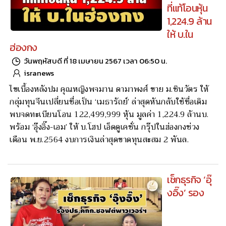
ที่แท้โอนหุ้น
1,224.9 ล้าน
ให้ บ.ใน
ฮ่องกง
วันพฤหัสบดี ที่ 18 เมษายน 2567 เวลา 06:50 น.
isranews
ไขเบื้องหลังปม คุณหญิงพจมาน ดามาพงศ์ ขาย ม.ชินวัตร ให้
กลุ่มทุนจีนเปลี่ยนชื่อเป็น ‘เมธารัถย์’ ล่าสุดหันกลับใช้ชื่อเดิม
พบจดทะเบียนโอน 122,499,999 หุ้น มูลค่า 1,224.9 ล้านบ.
พร้อม ‘อุ๊งอิ๊ง-เอม’ ให้ บ.โฮป เอ็ดดูเคชั่น กรุ๊ปในฮ่องกงช่วง
เดือน พ.ย.2564 งบการเงินล่าสุดขาดทุนสะสม 2 พันล.
เช็กธุรกิจ ‘อุ๊
งอิ๊ง’ รอง