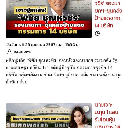
วชิร' รองนา
ยกฯ-ขุนคลัง
ป้ายแดง กก.
14 บริษัท
วันจันทร์ ที่ 29 เมษายน 2567 เวลา 13:30 น.
isranews
พลิกปูมลึก ‘พิชัย ชุณหวชิร’ ก่อนนั่งรองนายกฯ รมว.คลัง รัฐ
บาลเศรษฐา ทวีสิน 1/1 อดีตสู่ปัจจุบัน กรรมการธุรกิจ 14
บริษัท กลุ่มพลังงาน ร่วม ‘วิเศษ จูภิบาล’ อดีต รมว.พลังงาน ยุค
ทักษิณ ด้วย
ตามเจาะ
บ.ทุน 1 แสน
รับโอนหุ้น
ม.ชินวัตร ‘พิ