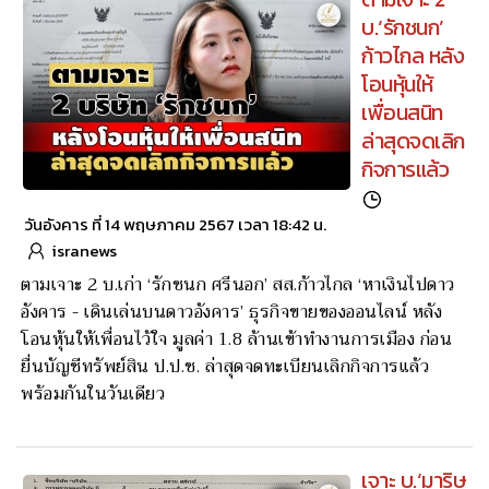
บ.‘รักชนก’
ก้าวไกล หลัง
โอนหุ้นให้
เพื่อนสนิท
ล่าสุดจดเลิก
กิจการแล้ว
วันอังคาร ที่ 14 พฤษภาคม 2567 เวลา 18:42 น.
isranews
ตามเจาะ 2 บ.เก่า ‘รักชนก ศรีนอก’ สส.ก้าวไกล ‘หาเงินไปดาว
อังคาร - เดินเล่นบนดาวอังคาร’ ธุรกิจขายของออนไลน์ หลัง
โอนหุ้นให้เพื่อนไว้ใจ มูลค่า 1.8 ล้านเข้าทำงานการเมือง ก่อน
ยื่นบัญชีทรัพย์สิน ป.ป.ช. ล่าสุดจดทะเบียนเลิกกิจการแล้ว
พร้อมกันในวันเดียว
เจาะ บ.‘มาริษ