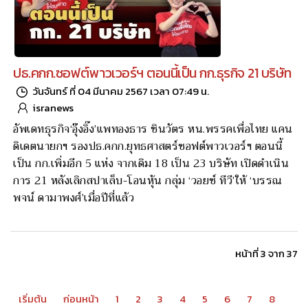
ปธ.คกก.ซอฟต์พาวเวอร์ฯ ตอนนี้เป็น กก.ธุรกิจ 21 บริษัท
วันจันทร์ ที่ 04 มีนาคม 2567 เวลา 07:49 น.
isranews
อัพเดทธุรกิจ‘อุ๊งอิ๊ง’แพทองธาร ชินวัตร หน.พรรคเพื่อไทย แคน
ดิเดตนายกฯ รองปธ.คกก.ยุทธศาสตร์ซอฟต์พาวเวอร์ฯ ตอนนี้
เป็น กก.เพิ่มอีก 5 แห่ง จากเดิม 18 เป็น 23 บริษัท เปิดดำเนิน
การ 21 หลังเลิกสปาเล็บ-โอนหุ้น กลุ่ม ‘วอยซ์ ทีวี’ให้ ‘บรรณ
พจน์ ดามาพงศ์’เมื่อปีที่แล้ว
หน้าที่ 3 จาก 37
เริ่มต้น
ก่อนหน้า
1
2
3
4
5
6
7
8