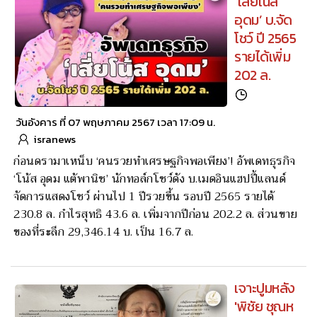
‘เสี่ยโน้ส
อุดม’ บ.จัด
โชว์ ปี 2565
รายได้เพิ่ม
202 ล.
วันอังคาร ที่ 07 พฤษภาคม 2567 เวลา 17:09 น.
isranews
ก่อนดรามาเหน็บ ‘คนรวยทำเศรษฐกิจพอเพียง’! อัพเดทธุรกิจ
‘โน้ส อุดม แต้พานิช’ นักทอล์กโชว์ดัง บ.เมดอินแฮปปี้แลนด์
จัดการแสดงโชว์ ผ่านไป 1 ปีรวยขึ้น รอบปี 2565 รายได้
230.8 ล. กำไรสุทธิ 43.6 ล. เพิ่มจากปีก่อน 202.2 ล. ส่วนขาย
ของที่ระลึก 29,346.14 บ. เป็น 16.7 ล.
เจาะปูมหลัง
'พิชัย ชุณห