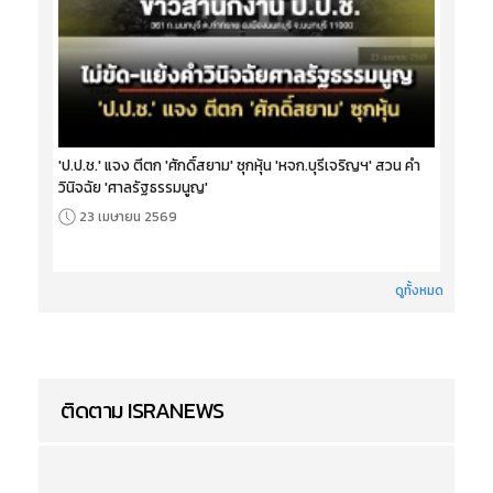
'ป.ป.ช.' แจง ตีตก 'ศักดิ์สยาม' ซุกหุ้น 'หจก.บุรีเจริญฯ' สวน คำ
วินิจฉัย 'ศาลรัฐธรรมนูญ'
23 เมษายน 2569
ดูทั้งหมด
ติดตาม ISRANEWS