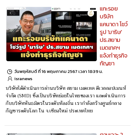
แกะรอย
บริษัท
แคนาดา โชว์
รูป 'มาริษ'
ปธ.สยาม
เมดเทคฯ
แจ้งทำธุรกิจ
กัญชา
วันพฤหัสบดี ที่ 16 พฤษภาคม 2567 เวลา 18:39 น.
isranews
บริษัทได้ดำเนินการผ่านบริษัท สยาม เมดเทค ดีเวลลอปเมนท์
จำกัด (SMD) ซึ่งเป็นบริษัทย่อยในไทยของเรา และดำเนินการ
กับบริษัทพันธมิตรในระดับท้องถิ่น เรากำลังสร้างศูนย์กลาง
กัญชาระดับโลก ใน จ.เชียงใหม่ ประเทศไทย
ตามเจาะ 2