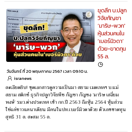
ขุดลึก บ.ปลูก
วิจัยกัญชา
‘มาริษ-พวก'
หุ้นส่วนคนใน
‘เบอร์มิวดา’
ด้วย-ขาดทุน
55 ล.
วันจันทร์ ที่ 20 พฤษภาคม 2567 เวลา 09:10 น.
isranews
ละเอียดยิบ! ขุดเอกสารดูความเป็นมา สยาม เมดเทคฯ บ.แม่
สยาม สติกซ์ ธุรกิจปลูกวิจัยพืช กัญชา กัญชง ‘มาริษ เสงี่ยม
พงษ์’ รมว.ต่างประเทศ เข้า กก.ปี 2563 ถือหุ้น 2564 หุ้นส่วน
ใช่แค่ชาวแคนาเดียน มีคนในปท.เบอร์มิวดาด้วย ตัวเลขขาดทุน
สุทธิ 31 ล. สะสม 55 ล.