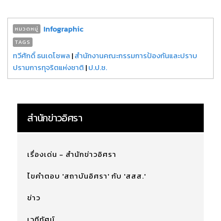
Infographic
หมวดหมู่
TAGS
ทวีศักดิ์ ธนเดโชพล
|
สำนักงานคณะกรรมการป้องกันและปราบ
ปรามการทุจริตแห่งชาติ
|
ป.ป.ช.
สำนักข่าวอิศรา
เรื่องเด่น - สำนักข่าวอิศรา
ไขคำตอบ 'สถาบันอิศรา' กับ 'สสส.'
ข่าว
เวทีทัศน์