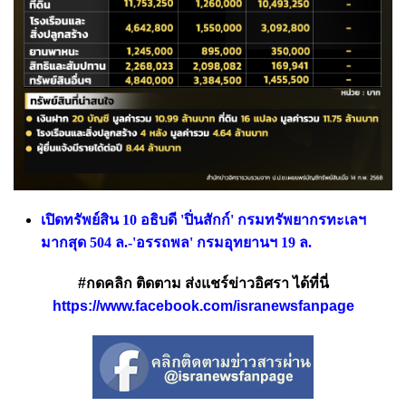
เปิดทรัพย์สิน 10 อธิบดี 'ปิ่นสักก์' กรมทรัพยากรทะเลฯ
มากสุด 504 ล.-'อรรถพล' กรมอุทยานฯ 19 ล.
#กดคลิก ติดตาม ส่งแชร์ข่าวอิศรา ได้ที่นี่
https://www.facebook.com/isranewsfanpage