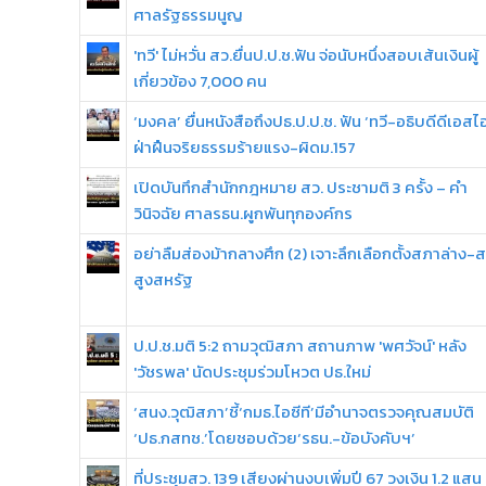
ศาลรัฐธรรมนูญ
'ทวี' ไม่หวั่น สว.ยื่นป.ป.ช.ฟัน จ่อนับหนึ่งสอบเส้นเงินผู้
เกี่ยวข้อง 7,000 คน
‘มงคล’ ยื่นหนังสือถึงปธ.ป.ป.ช. ฟัน ‘ทวี-อธิบดีดีเอสไ
ฝ่าฝืนจริยธรรมร้ายแรง-ผิดม.157
เปิดบันทึกสำนักกฎหมาย สว. ประชามติ 3 ครั้ง – คำ
วินิจฉัย ศาลรธน.ผูกพันทุกองค์กร
อย่าลืมส่องม้ากลางศึก (2) เจาะลึกเลือกตั้งสภาล่าง-
สูงสหรัฐ
ป.ป.ช.มติ 5:2 ถามวุฒิสภา สถานภาพ 'พศวัจน์' หลัง
'วัชรพล' นัดประชุมร่วมโหวต ปธ.ใหม่
‘สนง.วุฒิสภา’ชี้‘กมธ.ไอซีที’มีอำนาจตรวจคุณสมบัติ
‘ปธ.กสทช.’โดยชอบด้วย‘รธน.-ข้อบังคับฯ’
ที่ประชุมสว. 139 เสียงผ่านงบเพิ่มปี 67 วงเงิน 1.2 แสน