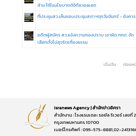
ล้าน ใช้ในนโยบายดิจิทัลวอลเลต
ที่ประชุมสว.เห็นชอบประชุมสภาฯทุกวันจันทร์ - อังคาร
อดีตผู้สมัคร สว.แจ้งความกองปราบ เอาผิด กกต. จัด
เลือกตั้งไม่สุจริตเที่ยงธรรม
เริ่มต้น
ก่อนหน
Isranews Agency | สำนักข่าวอิศรา
สำนักงาน : โรงแรมเดอะ รอยัล ริเวอร์ เลขท
กรุงเทพมหานคร 10700
เบอร์โทรศัพท์ : 095-575-8881,02-241316