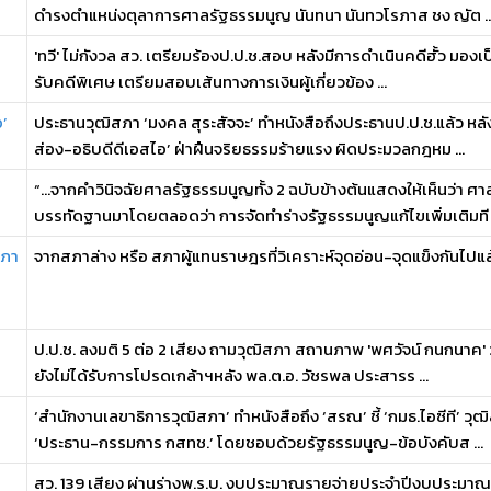
ดำรงตำแหน่งตุลาการศาลรัฐธรรมนูญ นันทนา นันทวโรภาส ชง ญัต ..
'ทวี' ไม่กังวล สว. เตรียมร้องป.ป.ช.สอบ หลังมีการดำเนินคดีฮั้ว มองเ
รับคดีพิเศษ เตรียมสอบเส้นทางการเงินผู้เกี่ยวข้อง ...
อ’
ประธานวุฒิสภา ‘มงคล สุระสัจจะ’ ทำหนังสือถึงประธานป.ป.ช.แล้ว หลัง
ส่อง-อธิบดีดีเอสไอ’ ฝ่าฝืนจริยธรรมร้ายแรง ผิดประมวลกฎหม ...
“...จากคำวินิจฉัยศาลรัฐธรรมนูญทั้ง 2 ฉบับข้างต้นแสดงให้เห็นว่า 
บรรทัดฐานมาโดยตลอดว่า การจัดทำร่างรัฐธรรมนูญแก้ไขเพิ่มเติมที .
สภา
จากสภาล่าง หรือ สภาผู้แทนราษฎรที่วิเคราะห์จุดอ่อน-จุดแข็งกันไปแล
ป.ป.ช. ลงมติ 5 ต่อ 2 เสียง ถามวุฒิสภา สถานภาพ 'พศวัจน์ กนกนาค' ว่
ยังไม่ได้รับการโปรดเกล้าฯหลัง พล.ต.อ. วัชรพล ประสารร ...
‘สำนักงานเลขาธิการวุฒิสภา’ ทำหนังสือถึง ‘สรณ’ ชี้ ‘กมธ.ไอซีที’ 
‘ประธาน-กรรมการ กสทช.’ โดยชอบด้วยรัฐธรรมนูญ-ข้อบังคับส ...
สว. 139 เสียง ผ่านร่างพ.ร.บ. งบประมาณรายจ่ายประจำปีงบประมาณ พ