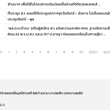
ล้านบาท เพื่อใช้ในโครงการเติมเงินหมื่นผ่านดิจิทัลวอลเลตแล้ ...
ที่ประชุม สว. ลงมติให้ประชุมสภาฯทุกวันจันทร์ - อังคาร ไม่เห็นชอบญั
ประชุมจันทร์ - พุธ
‘พล.ต.ท.คำรบ’ อดีตผู้สมัคร สว. แจ้งความเอาผิด กกต. ฐานจัดการเลือ
ผิดม.32 พ.ร.ป.สว. และม.157 ป.อาญา ก่อนเผยเตรียมไปศาลฎีกา ...
้า
1
2
3
4
5
6
7
8
9
10
ต่อไป
สุดท
ี่ 219 ซอยจรัญสนิทวงศ์ 66/1 แขวง บางพลัด เขตบางพลัด
0-1