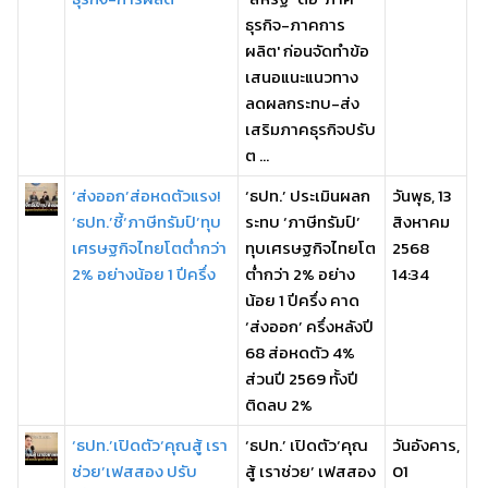
ธุรกิจ-ภาคการ
ผลิต' ก่อนจัดทำข้อ
เสนอแนะแนวทาง
ลดผลกระทบ-ส่ง
เสริมภาคธุรกิจปรับ
ต ...
‘ส่งออก’ส่อหดตัวแรง!
‘ธปท.’ ประเมินผลก
วันพุธ, 13
‘ธปท.’ชี้‘ภาษีทรัมป์’ทุบ
ระทบ ‘ภาษีทรัมป์’
สิงหาคม
เศรษฐกิจไทยโตต่ำกว่า
ทุบเศรษฐกิจไทยโต
2568
2% อย่างน้อย 1 ปีครึ่ง
ต่ำกว่า 2% อย่าง
14:34
น้อย 1 ปีครึ่ง คาด
‘ส่งออก’ ครึ่งหลังปี
68 ส่อหดตัว 4%
ส่วนปี 2569 ทั้งปี
ติดลบ 2%
‘ธปท.’เปิดตัว‘คุณสู้ เรา
‘ธปท.’ เปิดตัว‘คุณ
วันอังคาร,
ช่วย’เฟสสอง ปรับ
สู้ เราช่วย’ เฟสสอง
01