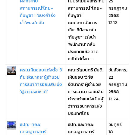
ผลกระทบ
ไปประเมินผลกระทบ
25
สถานการณ์'ไทย-
สถานการณ์ 'ไทย-
กรกฎาคม
กัมพูชา'-'แบงก์'เร่ง
กัมพูชา'
2568
นำ'พนง.'กลับ
เผย‘สถาบันการ
12:12
เงิน’ ที่มีสาขาใน
‘กัมพูชา’ เร่งนำ
‘พนักงาน’ กลับ
ประเทศแล้ว คาด
กลับได้ทั้งห ...
ครม.เห็นชอบแต่งตั้ง 'วิ
คณะรัฐมนตรี มีมติ
วันอังคาร,
ทัย รัตนากร' ผู้อำนวย
เห็นชอบ 'วิทัย
22
การธนาคารออมสิน นั่ง
รัตนากร' ผู้อำนวย
กรกฎาคม
'ผู้ว่าแบงก์ชาติ'
การธนาคารออมสิน
2568
ดำรงตำแหน่งเป็นผู้
12:24
ว่าการธนาคารแห่ง
ประเทศไทย
ธปท.-คณะ
ธปท. และคณะ
วันศุกร์,
เศรษฐศาสตร์
เศรษฐศาสตร์
18