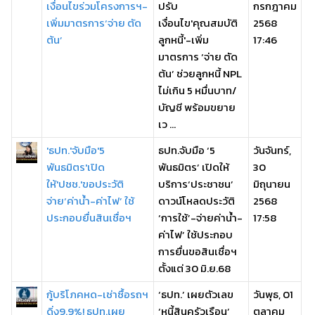
เงื่อนไขร่วมโครงการฯ-
ปรับ
กรกฎาคม
เพิ่มมาตรการ‘จ่าย ตัด
เงื่อนไข'คุณสมบัติ
2568
ต้น’
ลูกหนี้'-เพิ่ม
17:46
มาตรการ ‘จ่าย ตัด
ต้น’ ช่วยลูกหนี้ NPL
ไม่เกิน 5 หมื่นบาท/
บัญชี พร้อมขยาย
เว ...
'ธปท.'จับมือ'5
ธปท.จับมือ ‘5
วันจันทร์,
พันธมิตร'เปิด
พันธมิตร’ เปิดให้
30
ให้'ปชช.'ขอประวัติ
บริการ‘ประชาชน’
มิถุนายน
จ่าย‘ค่าน้ำ-ค่าไฟ’ ใช้
ดาวน์โหลดประวัติ
2568
ประกอบยื่นสินเชื่อฯ
‘การใช้’-จ่ายค่าน้ำ-
17:58
ค่าไฟ’ ใช้ประกอบ
การยื่นขอสินเชื่อฯ
ตั้งแต่ 30 มิ.ย.68
กู้บริโภคหด-เช่าซื้อรถฯ
‘ธปท.’ เผยตัวเลข
วันพุธ, 01
ดิ่ง9.9%! ธปท.เผย
‘หนี้สินครัวเรือน’
ตุลาคม