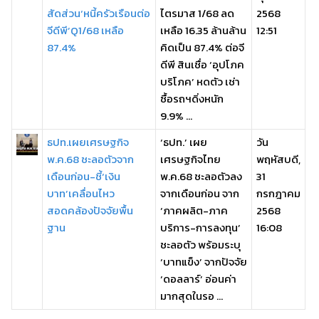
สัดส่วน‘หนี้ครัวเรือนต่อ
ไตรมาส 1/68 ลด
2568
จีดีพี’Q1/68 เหลือ
เหลือ 16.35 ล้านล้าน
12:51
87.4%
คิดเป็น 87.4% ต่อจี
ดีพี สินเชื่อ ‘อุปโภค
บริโภค’ หดตัว เช่า
ซื้อรถฯดิ่งหนัก
9.9% ...
ธปท.เผยเศรษฐกิจ
‘ธปท.’ เผย
วัน
พ.ค.68 ชะลอตัวจาก
เศรษฐกิจไทย
พฤหัสบดี,
เดือนก่อน-ชี้‘เงิน
พ.ค.68 ชะลอตัวลง
31
บาท’เคลื่อนไหว
จากเดือนก่อน จาก
กรกฎาคม
สอดคล้องปัจจัยพื้น
‘ภาคผลิต-ภาค
2568
ฐาน
บริการ-การลงทุน’
16:08
ชะลอตัว พร้อมระบุ
‘บาทแข็ง’ จากปัจจัย
‘ดอลลาร์’ อ่อนค่า
มากสุดในรอ ...