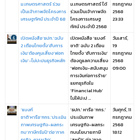
ม.เกษตรศาสตร์ ร่วม
ม.เกษตรศาสตร์ ได้
กรกฎาคม
เป็นเจ้าภาพจัดโครงการ
ร่วมเป็นเจ้าภาพจัด
2568
เศรษฐทัศน์ ประจำปี 68
โครงการเศรษฐ
23:33
ทัศน์ ประจำปี 2568
เปิดหนังสือ‘ธปท.’ฉบับ
เปิดหนังสือ ‘แบงก์
วันเสาร์,
2 เตือนไทยตั้ง‘ฮับการ
ชาติ’ ฉบับ 2 เตือน
19
เงิน’ต้องคุมเสี่ยง‘ฟอก
ไทยตั้ง ‘ฮับการเงิน’
กรกฎาคม
เงิน’-ไม่ปะปนธุรกิจหลัก
ต้องดูแลความเสี่ยง
2568
‘ฟอกเงิน-สนับสนุน
09:00
การเงินก่อการร้าย’
แยกธุรกิจใน
‘Financial Hub’
ไม่ให้ปะป ...
‘แบงก์
‘ธปท.’ หารือ ‘กกร.’
วันศุกร์, 11
ชาติ’หารือ‘กกร.’ประเมิน
ประเมินภาพ
กรกฎาคม
ภาพเศรษฐกิจ-ผลกระ
เศรษฐกิจ-ผลกระ
2568
ทบ‘ภาษีทรัมป์’ต่อ‘ภาค
ทบนโยบายภาษี
18:12
ธุรกิจ-การผลิต’
‘สหรัฐ’ ต่อ 'ภาค