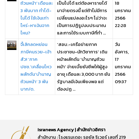
ถ้วนหน้า' เดือนละ
เป็นไปได้ แต่ต้องหารายได้
18
3 พันบาท ทำได้-
มาจ่ายตรงนี้ แต่ถ้าไม่มีการ
มกราคม
ไม่ได้ ใช้เงินเท่า
เปลี่ยนแปลงอะไรๆ ไม่ว่าจะ
2566
ไหร่-หาเงินจาก
เป็นการปฏิรูปงบประมาณ
22:28
ไหน?
และการใช้ระบบภาษีที่ทำ ...
จี้เลิกลดหย่อน
‘สอบ.-เครือข่ายภาค
วัน
ภาษีคนรวย-เจ้า
ประชาชน-นักวิชาการ’ เดิน
อังคาร,
สัว! ‘ภาค
หน้าผลักดัน ‘บำนาญถ้วน
17
ปชช.’เคลื่อนไหว
หน้า’ จ่ายเบี้ยยังชีพให้ผู้สูง
มกราคม
ผลักดัน‘บำนาญ
อายุ เดือนละ 3,000 บาท ยัน
2566
ถ้วนหน้า’ 3 พัน
รัฐบาลมีเงินเพียงพอ แต่
09:37
บาท/ด.
ต้องปฏ ...
Isranews Agency | สำนักข่าวอิศรา
สำนักงาน : โรงแรมเดอะ รอยัล ริเวอร์ เลขที่ 219