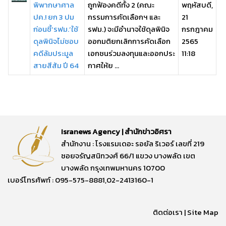
พิพากษาศาล
ถูกฟ้องคดีทั้ง 2 (คณะ
พฤหัสบดี,
ปค.! ยก 3 ปม
กรรมการคัดเลือกฯ และ
21
ก่อนชี้‘รฟม.’ใช้
รฟม.) จะมีอำนาจใช้ดุลพินิจ
กรกฎาคม
ดุลพินิจไม่ชอบ
ออกมติยกเลิกการคัดเลือก
2565
คดีล้มประมูล
เอกชนร่วมลงทุนและออกประ
11:18
สายสีส้ม ปี 64
กาศให้ย ...
Isranews Agency | สำนักข่าวอิศรา
สำนักงาน : โรงแรมเดอะ รอยัล ริเวอร์ เลขที่ 219
ซอยจรัญสนิทวงศ์ 66/1 แขวง บางพลัด เขต
บางพลัด กรุงเทพมหานคร 10700
เบอร์โทรศัพท์ : 095-575-8881,02-2413160-1
ติดต่อเรา
|
Site Map