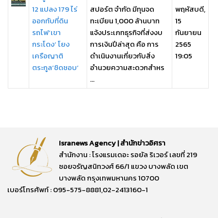
12 แปลง 179 ไร่
สปอร์ต จำกัด มีทุนจด
พฤหัสบดี,
ออกทับที่ดิน
ทะเบียน 1,000 ล้านบาท
15
รถไฟ‘เขา
แจ้งประเภทธุรกิจที่ส่งงบ
กันยายน
กระโดง’ โยง
การเงินปีล่าสุด คือ การ
2565
เครือญาติ
ดำเนินงานเกี่ยวกับสิ่ง
19:05
ตระกูล‘ชิดชอบ’
อำนวยความสะดวกสำหร
...
Isranews Agency | สำนักข่าวอิศรา
สำนักงาน : โรงแรมเดอะ รอยัล ริเวอร์ เลขที่ 219
ซอยจรัญสนิทวงศ์ 66/1 แขวง บางพลัด เขต
บางพลัด กรุงเทพมหานคร 10700
เบอร์โทรศัพท์ : 095-575-8881,02-2413160-1