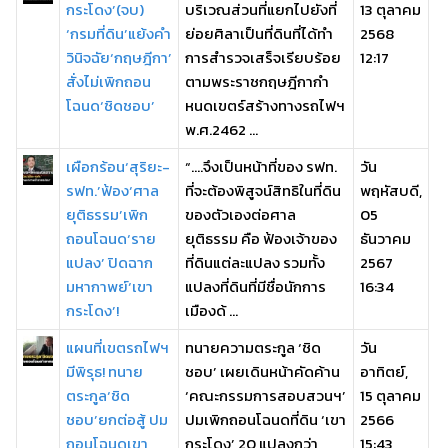
กระโดง’(จบ)
บริเวณส่วนที่แยกไปยังที่
13 ตุลาคม
‘กรมที่ดิน’แย้งคำ
ย่อยศิลาเป็นที่ดินที่ได้ทำ
2568
วินิจฉัย‘กฤษฎีกา’
การสํารวจเสร็จเรียบร้อย
12:17
สั่งไม่เพิกถอน
ตามพระราชกฤษฎีกากำ
โฉนด‘ชิดชอบ’
หนดเขตร์สร้างทางรถไฟฯ
พ.ศ.2462 ...
เผือกร้อน‘สุริยะ-
“….จึงเป็นหน้าที่ของ รฟท.
วัน
รฟท.’ฟ้อง‘ศาล
ที่จะต้องพิสูจน์สิทธิในที่ดิน
พฤหัสบดี,
ยุติธรรม’เพิก
ของตัวเองต่อศาล
05
ถอนโฉนด‘ราย
ยุติธรรม คือ ฟ้องเจ้าของ
ธันวาคม
แปลง’ ปิดฉาก
ที่ดินแต่ละแปลง รวมทั้ง
2567
มหากาพย์‘เขา
แปลงที่ดินที่มีชื่อนักการ
16:34
กระโดง’!
เมืองด้ ...
แผนที่เขตรถไฟฯ
ทนายความตระกูล ‘ชิด
วัน
มีพิรุธ! ทนาย
ชอบ’ เผยเดินหน้าคัดค้าน
อาทิตย์,
ตระกูล‘ชิด
‘คณะกรรมการสอบสวนฯ’
15 ตุลาคม
ชอบ’ยกต่อสู้ ปม
ปมเพิกถอนโฉนดที่ดิน ‘เขา
2566
ถอนโฉนดเขา
กระโดง’ 20 แปลงกว่า
15:43