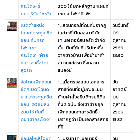
กระโดง-ชี้
200 ไร่ ยกหลักฐาน 'แผนที่
ศก.บุรีรัมย์ชะงัก
เขตรถไฟฯ' มี ‘พิร ...
เปิดตำแหน่ง
"...ส่วนกรณีที่ดินที่ปรากฎ
วันจันทร์,
โฉนด’ตระกูล‘ชิด
ในข่าวที่เป็นของ บริษัท
09
ชอบ’ทับที่รถ
เค.มอเตอร์สปอร์ต จำกัด
ตุลาคม
ไฟฯ‘เขา
นั้น เป็นที่ดินที่บริษัทฯซื้อ
2566
กระโดง’-‘ฝ่าย
จากชาวบ้าน เพื่อนำมาทำ
18:30
กม.’แจงซื้อโดย
สนามแข่งรถ ซึ่งหลาย
สุจริต
แปลงมี ...
จ่อโดนเพิกถอน!
“…เมื่อตรวจสอบเอกสาร
วัน
ชัดๆเปิด‘โฉนด-
สิทธิ์ที่ดินที่อยู่บัญชีแนบ
อาทิตย์,
น.ส.3’ตระกูล’ชิด
ท้ายคำสั่งอธิบดีกรมที่ดิน
08
ชอบ’ 20 แปลง
ทั้ง 2 ฉบับ ซึ่งเข้าข่ายถูก
ตุลาคม
288 ไร่ ทับที่
เพิกถอนเอกสารสิทธิ์
2566
ดิน‘เขากระโดง’
ปรากฏว่า เป็นเอกสารสิทธิ์
13:32
ที่มี ...
ข้อมูลใหม่! โฉนด
“…บริษัท เค. มอเตอร์
วัน