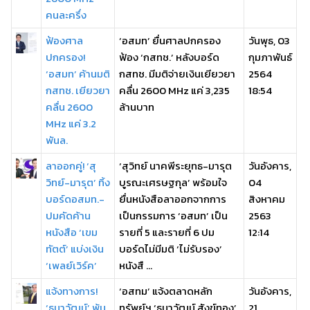
คนละครึ่ง
ฟ้องศาล
‘อสมท’ ยื่นศาลปกครอง
วันพุธ, 03
ปกครอง!
ฟ้อง ‘กสทช.’ หลังบอร์ด
กุมภาพันธ์
‘อสมท’ ค้านมติ
กสทช. มีมติจ่ายเงินเยียวยา
2564
กสทช. เยียวยา
คลื่น 2600 MHz แค่ 3,235
18:54
คลื่น 2600
ล้านบาท
MHz แค่ 3.2
พันล.
ลาออกคู่! ‘สุ
‘สุวิทย์ นาคพีระยุทธ-มารุต
วันอังคาร,
วิทย์-มารุต’ ทิ้ง
บูรณะเศรษฐกุล’ พร้อมใจ
04
บอร์ดอสมท.-
ยื่นหนังสือลาออกจากการ
สิงหาคม
ปมคัดค้าน
เป็นกรรมการ ‘อสมท’ เป็น
2563
หนังสือ ‘เขม
รายที่ 5 และรายที่ 6 ปม
12:14
ทัตต์’ แบ่งเงิน
บอร์ดไม่มีมติ ‘ไม่รับรอง’
‘เพลย์เวิร์ค’
หนังสื ...
แจ้งทางการ!
‘อสทม’ แจ้งตลาดหลัก
วันอังคาร,
‘ธนาวัฒน์’ พ้น
ทรัพย์ฯ ‘ธนาวัฒน์ สังข์ทอง’
21