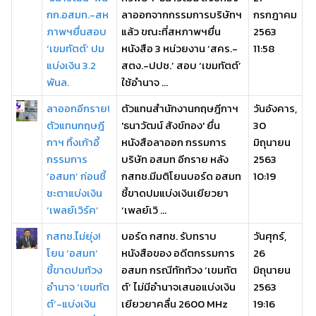
กก.อสมท.-สห
ลาออกจากกรรมการบริษัทฯ
กรกฎาคม
ภาพฯยื่นสอบ
แล้ว ขณะที่สหภาพฯยื่น
2563
‘เขมทัตต์’ ปม
หนังสือ 3 หน่วยงาน ‘สคร.-
11:58
แบ่งเงิน 3.2
สตง.-ปปช.’ สอบ ‘เขมทัตต์’
พันล.
ใช้อำนาจ ...
ลาออกอีกราย!
ตัวแทนสำนักงานกฤษฎีกาฯ
วันอังคาร,
ตัวแทนกฤษฎี
'ธนาวัฒน์ สังข์ทอง' ยื่น
30
กาฯ ทิ้งเก้าอี้
หนังสือลาออก กรรมการ
มิถุนายน
กรรมการ
บริษัท อสมท อีกราย หลัง
2563
‘อสมท’ ก่อนชี้
กสทช.มีมติโยนบอร์ด อสมท
10:19
ชะตาแบ่งเงิน
ชี้ขาดปมแบ่งเงินเยียวยา
‘เพลย์เวิร์ค’
‘เพลย์เวิ ...
กสทช.ไม่ยุ่ง!
บอร์ด กสทช. รับทราบ
วันศุกร์,
โยน ‘อสมท’
หนังสือของ อดีตกรรมการ
26
ชี้ขาดปมท้วง
อสมท กรณีทักท้วง ‘เขมทัต
มิถุนายน
อำนาจ ‘เขมทัต
ต์’ ไม่มีอำนาจเสนอแบ่งเงิน
2563
ต์’-แบ่งเงิน
เยียวยาคลื่น 2600 MHz
19:16