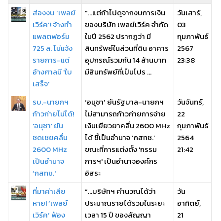
ส่องงบ ‘เพลย์
"...แต่ถ้าไปดูจากงบการเงิน
วันเสาร์,
เวิร์ค’! จ้างทำ
ของบริษัท เพลย์เวิร์ค จำกัด
03
แพลตฟอร์ม
ในปี 2562 ปรากฏว่า มี
กุมภาพันธ์
725 ล. ไม่แจ้ง
สินทรัพย์ในส่วนที่ดิน อาคาร
2567
รายการ-แต่
อุปกรณ์รวมกัน 14 ล้านบาท
23:38
อ้างศาลมี 'ใบ
มีสินทรัพย์ที่เป็นโปร ...
เสร็จ'
รบ.-นายกฯ
‘อนุชา’ ยันรัฐบาล-นายกฯ
วันจันทร์,
ก้าวก่ายไม่ได้!
ไม่สามารถก้าวก่ายการจ่าย
22
'อนุชา' ยัน
เงินเยียวยาคลื่น 2600 MHz
กุมภาพันธ์
ชดเชยคลื่น
ได้ ชี้เป็นอำนาจ ‘กสทช.’
2564
2600 MHz
ขณะที่การแต่งตั้ง 'กรรม
21:42
เป็นอำนาจ
การฯ' เป็นอำนาจองค์กร
‘กสทช.'
อิสระ
ที่มาค่าเสีย
“…บริษัทฯ คำนวณได้ว่า
วัน
หาย! ‘เพลย์
ประมาณรายได้รวมในระยะ
อาทิตย์,
เวิร์ค’ ฟ้อง
เวลา 15 ปี ของสัญญา
21