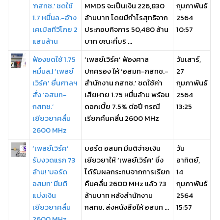
'กสทช.' ชดใช้
MMDS จะเป็นเงิน 226,830
กุมภาพันธ์
1.7 หมื่นล.-อ้าง
ล้านบาท โดยมีกำไรสุทธิจาก
2564
เคเบิลทีวีโกย 2
ประกอบกิจการ 50,480 ล้าน
10:57
แสนล้าน
บาท ขณะที่บริ ...
ฟ้องชดใช้ 1.75
‘เพลย์เวิร์ค’ ฟ้องศาล
วันเสาร์,
หมื่นล.! ‘เพลย์
ปกครอง ให้ ‘อสมท-กสทช.-
27
เวิร์ค’ ยื่นศาลฯ
สำนักงาน กสทช.’ ชดใช้ค่า
กุมภาพันธ์
สั่ง ‘อสมท-
เสียหาย 1.75 หมื่นล้าน พร้อม
2564
กสทช.’
ดอกเบี้ย 7.5% ต่อปี กรณี
13:25
เยียวยาคลื่น
เรียกคืนคลื่น 2600 MHz
2600 MHz
‘เพลย์เวิร์ค’
บอร์ด อสมท มีมติจ่ายเงิน
วัน
รับงวดแรก 73
เยียวยาให้ ‘เพลย์เวิร์ค’ ซึ่ง
อาทิตย์,
ล้าน! 'บอร์ด
ได้รับผลกระทบจากการเรียก
14
อสมท' มีมติ
คืนคลื่น 2600 MHz แล้ว 73
กุมภาพันธ์
แบ่งเงิน
ล้านบาท หลังสำนักงาน
2564
เยียวยาคลื่น
กสทช. ส่งหนังสือให้ อสมท ...
15:57
2600 MHz