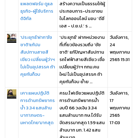
แพลตฟอร์ม ดูแล
สร้างความเป็นธรรมให้ผู้
ธุรกิจ-ผู้ใช้บริการ
ประกอบการ-ประชาชน
ดิจิทัล
ในโลกออนไลน์ มอบ ‘ดีอี
เอส - ป.ย.ป.’ ร ...
'ประยุทธ์'ฝาก'ชัช
‘ประยุทธ์’ ฝากหน่วยงาน
วันอังคาร,
ชาติ'แก้ปม
ที่เกี่ยวข้องรวมถึง ‘ชัช
24
สัมปทานสายสี
ชาติ’ แก้ปัญหาสัมปทาน
พฤษภาคม
เขียว เปลี่ยนผู้ว่าฯ
รถไฟฟ้าสายสีเขียว เชื่อ
2565 15:31
ไม่เป็นอุปสรรค ถ้า
เปลี่ยนผู้ว่าฯ กทม.คน
คุยกันก็จบ
ใหม่ ไม่เป็นอุปสรรค ถ้า
คุยกันก็จบ ย้ำย ...
เคาะแผนปฏิบัติ
ครม.ไฟเขียวแผนปฏิบัติ
วันอังคาร,
การด้านทรัพยากร
การด้านทรัพยากรน้ำ
17
น้ำ 3.34 แสนล้าน
งบปี 66 วงเงิน 3.34
พฤษภาคม
บาท'เกษตร-
แสนล้านบาท กษ.ได้รับ
2565
มหาดไทย'มากสุด
จัดสรรมากสุด 1.59 แสน
17:03
ล้านบาท มท. 1.42 แสน
ล้านบาท