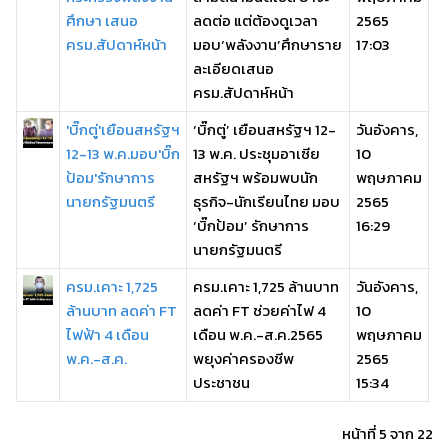
ศึกษา เสนอ
ลดต่อ แต่ต้องดูเวลา
2565
ครม.สัปดาห์หน้า
มอบ‘พลังงาน’ศึกษาราย
17:03
ละเอียดเสนอ
ครม.สัปดาห์หน้า
'บิ๊กตู่'เยือนสหรัฐฯ
‘บิ๊กตู่’ เยือนสหรัฐฯ 12-
วันอังคาร,
12-13 พ.ค.มอบ'บิ๊ก
13 พ.ค. ประชุมอาเซีย
10
ป้อม'รักษาการ
สหรัฐฯ พร้อมพบนัก
พฤษภาคม
นายกรัฐมนตรี
ธุรกิจ-นักเรียนไทย มอบ
2565
‘บิ๊กป้อม’ รักษาการ
16:29
นายกรัฐมนตรี
ครม.เคาะ 1,725
ครม.เคาะ 1,725 ล้านบาท
วันอังคาร,
ล้านบาท ลดค่า FT
ลดค่า FT ช่วยค่าไฟ 4
10
ไฟฟ้า 4 เดือน
เดือน พ.ค.-ส.ค.2565
พฤษภาคม
พ.ค.-ส.ค.
พยุงค่าครองชีพ
2565
ประชาชน
15:34
หน้าที่ 5 จาก 22