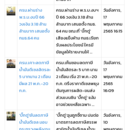
ครม.ผ่านร่าง
ครม.ผ่านร่าง พ.ร.บ.งบฯ
วันอังคาร,
พ.ร.บ.งบปี 66
ปี 66 วงเงิน 3.18 ล้าน
17
วงเงิน 3.18 ล้าน
ล้านบาท เสนอตั้ง กมธ.
พฤษภาคม
ล้านบาท เสนอตั้ง
64 คน ขณะที่ ‘บิ๊กตู่’
2565 16:15
กมธ.64 คน
เสียงแข็งห้าม กมธ.เรียก
รับผลประโยชน์ ใครมี
ข้อมูลให้รายงานให้ ...
ครม.เคาะลดภาษี
ครม.เห็นชอบลดภาษี
วันอังคาร,
น้ำมันดีเซลลิตรละ
น้ำมันลิตรละ 5 บาท นาน
17
5 บาทนาน 2 เดือน
2 เดือน เริ่ม 21 พ.ค.-20
พฤษภาคม
มีผล 21 พ.ค.-20
ก.ค. ตรึงราคาดีเซลพยุง
2565
ก.ค.
ต้นทุนการผลิต-ขนส่ง
16:09
ส่วนเบนซิน ‘บิ๊กตู่’ แง้ม
อาจช่วยเหลือเฉพาะ ...
'บิ๊กตู่'ยันลดภาษี
‘บิ๊กตู่’ฉุนถูกจี้ถาม ปมต่อ
วันอังคาร,
น้ำมันดีเซล มอบ
มาตรการลดภาษีสรรพ
10
กระทรวงพลังงาน
สามิตน้ำมันดีเซล ย้ำจะ
พฤษภาคม