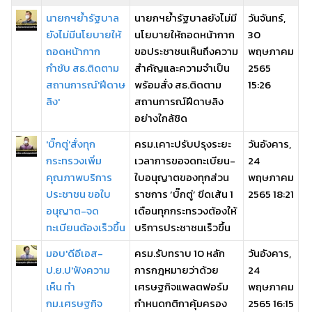
นายกฯย้ำรัฐบาล
นายกฯย้ำรัฐบาลยังไม่มี
วันจันทร์,
ยังไม่มีนโยบายให้
นโยบายให้ถอดหน้ากาก
30
ถอดหน้ากาก
ขอประชาชนเห็นถึงความ
พฤษภาคม
กำชับ สธ.ติดตาม
สำคัญและความจำเป็น
2565
สถานการณ์'ฝีดาษ
พร้อมสั่ง สธ.ติดตาม
15:26
ลิง'
สถานการณ์ฝีดาษลิง
อย่างใกล้ชิด
'บิ๊กตู่'สั่งทุก
ครม.เคาะปรับปรุงระยะ
วันอังคาร,
กระทรวงเพิ่ม
เวลาการขอจดทะเบียน-
24
คุณภาพบริการ
ใบอนุญาตของทุกส่วน
พฤษภาคม
ประชาชน ขอใบ
ราชการ ‘บิ๊กตู่’ ขีดเส้น 1
2565 18:21
อนุญาต-จด
เดือนทุกกระทรวงต้องให้
ทะเบียนต้องเร็วขึ้น
บริการประชาชนเร็วขึ้น
มอบ'ดีอีเอส-
ครม.รับทราบ 10 หลัก
วันอังคาร,
ป.ย.ป'ฟังความ
การกฎหมายว่าด้วย
24
เห็น ทำ
เศรษฐกิจแพลตฟอร์ม
พฤษภาคม
กม.เศรษฐกิจ
กำหนดกติกาคุ้มครอง
2565 16:15