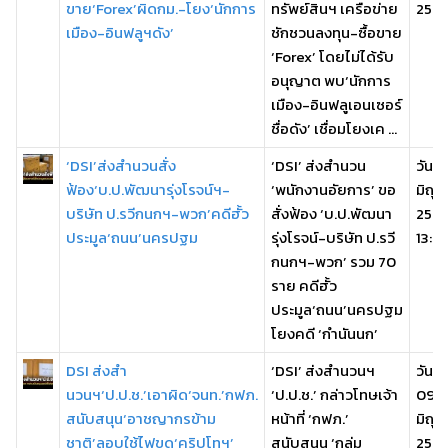
ขาย‘Forex’ผิดกม.-โยง‘นักการ
ทรัพย์สินฯ เครือข่าย
2569
เมือง-อินฟลูฯดัง’
ชักชวนลงทุน-ซื้อขาย
‘Forex’ โดยไม่ได้รับ
อนุญาต พบ‘นักการ
เมือง-อินฟลูเอนเซอร์
ชื่อดัง’ เชื่อมโยงเค ...
‘DSI’ส่งสำนวนสั่ง
‘DSI’ ส่งสำนวน
วันพุ
ฟ้อง‘บ.ป.พัฒนารุ่งโรจน์ฯ-
‘พนักงานอัยการ’ ขอ
มิถุ
บริษัท ป.รวีกนกฯ-พวก’คดีฮั้ว
สั่งฟ้อง ‘บ.ป.พัฒนา
256
ประมูล‘ถนน’นครปฐม
รุ่งโรจน์-บริษัท ป.รวี
13:22
กนกฯ-พวก’ รวม 70
ราย คดีฮั้ว
ประมูล‘ถนน’นครปฐม
โยงคดี ‘กำนันนก’
DSI ส่งสำ
‘DSI’ ส่งสำนวนฯ
วันอั
นวนฯ‘ป.ป.ช.’เอาผิด‘จนท.’กฟภ.
‘ป.ป.ช.’ กล่าวโทษเจ้า
09
สนับสนุน‘อาชญากรข้าม
หน้าที่ ‘กฟภ.’
มิถุ
ชาติ’ลอบใช้ไฟขุด‘คริปโทฯ’
สนับสนุน ‘กลุ่ม
256