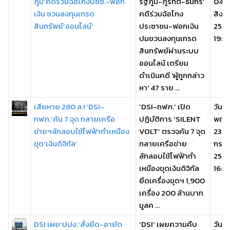
ภูมิ’คดีร่วมฉ้อโกงปชช.-ฟอก
รัฐภูมิ-ภูริทัต-ธนกร’
04
เงิน ชวนลงทุนเทรด
คดีร่วมฉ้อโกง
สิงห
สินทรัพย์‘ออนไลน์’
ประชาชน-ฟอกเงิน
256
ปมชวนลงทุนเทรด
19:21
สินทรัพย์ผ่านระบบ
ออนไลน์ เตรียม
ดำเนินคดี 'ผู้ถูกกล่าว
หา' 47 ราย ...
เสียหาย 280 ล.! ‘DSI-
‘DSI-กฟภ.’ เปิด
วัน
กฟภ.’ค้น 7 จุด ทลายเครือ
ปฏิบัติการ ‘SILENT
พฤหั
ข่ายฯลักลอบใช้ไฟฟ้าทำเหมือง
VOLT’ ตรวจค้น 7 จุด
23
ขุด‘เงินดิจิทัล’
ทลายเครือข่าย
กรก
ลักลอบใช้ไฟฟ้าทำ
256
เหมืองขุดเงินดิจิทัล
16:2
ยึดเครื่องขุดฯ 1,900
เครื่อง 200 ล้านบาท
มูลค ...
DSI เผย‘ปปง.’สั่งยึด-อายัด
‘DSI’ เผยความคืบ
วัน