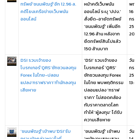
ทรัพย์‘ชนนพัฒฐ์’อีก 12.96 ล.
หน้าคดีเว็บพนัน
พฤหั
คดีโยงเครือข่ายเว็บพนัน
ออนไลน์ ระบุ ‘ปปง.’
16
ออนไลน์
สั่งยึด-อายัดทรัพย์
กรก
‘ชนนพัฒฐ์’ เพิ่มอีก
256
12.96 ล้าน หลังจาก
20:4
ยึดทรัพย์สินไปแล้ว
150 ล้านบาท
DSI รวบเจ้าของ
‘DSI’ รวบเจ้าของ
วันพุ
โบรกเกอร์‘QRS’ชักชวนลงทุน
โบรกเกอร์ ‘QRS’
กรก
Forex ในไทย-ปลอม
ชักชวนลงทุน Forex
256
แปลง‘กราฟราคา’ทำนักลงทุน
ในไทย พบพฤติกรรม
13:22
เสียหาย
ปลอมแปลง ‘กราฟ
ราคา’ ไม่สอดคล้อง
กับราคาตลาดโลก
ทำให้ ‘ผู้ลงทุน’ ได้รับ
ความเสียหาย
‘ชนนพัฒฐ์’เข้าพบ‘DSI’รับ
‘ชนนพัฒฐ์’ เข้าพบ
วันอั
ทราบข้อกล่าวหา‘อั้งยี่-
‘พนักงานสอบสวน
14