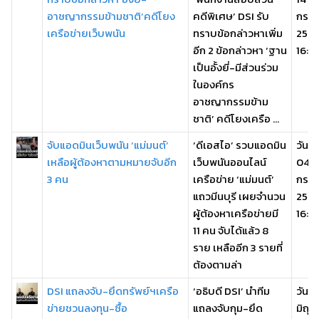
อาชญากรรมข้ามชาติ’คดีโยง
คดีพิเศษ’ DSI รับ
กรก
เครือข่ายเว็บพนัน
ทราบข้อกล่าวหาเพิ่ม
256
อีก 2 ข้อกล่าวหา ‘ฐาน
16:2
เป็นอั้งยี่-มีส่วนร่วม
ในองค์กร
อาชญากรรมข้าม
ชาติ’ คดีโยงเครือ ...
จับแอดมินเว็บพนัน ‘แม่มนต์’
‘ดีเอสไอ’ รวบแอดมิน
วันเส
เหลือผู้ต้องหาตามหมายจับอีก
เว็บพนันออนไลน์
04
3 คน
เครือข่าย ‘แม่มนต์’
กรก
แถวมีนบุรี เผยจำนวน
256
ผู้ต้องหาเครือข่ายมี
16:0
11 คน จับได้แล้ว 8
ราย เหลืออีก 3 รายที่
ต้องตามล่า
DSI แถลงจับ-ยึดทรัพย์ฯเครือ
‘อธิบดี DSI’ นำทีม
วันศุก
ข่ายชวนลงทุน-ซื้อ
แถลงจับกุม-ยึด
มิถุ