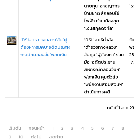
นายทุน’ อาชญากร
15:4
ข้ามชาติ ลักลอบใช้
ไฟฟ้า ทำเหมืองขุด
‘เงินสกุลดิจิทัล’
‘DSI-ตร.ทางหลวง’จับ‘ผู้
‘DSI’ สนธิกำลัง
วันพุ
ต้องหา’สมคบ‘อดีตปธ.สห
‘ตำรวจทางหลวง’
พฤษ
กรณ์ฯคลองจั่น’ฟอกเงิน
จับกุม ‘ผู้ต้องหา’ ร่วม
256
มือ ‘อดีตประธาน
17:57
สหกรณ์คลองจั่นฯ’
ฟอกเงิน คุมตัวส่ง
‘พนักงานสอบสวนฯ’
ดำเนินการคดี
หน้าที่ 1 จาก 23
เริ่มต้น
ก่อนหน้า
1
2
3
4
5
6
7
8
9
10
ต่อไป
สุดท้าย