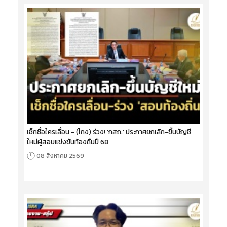
เช็กชื่อใครเลื่อน - (โกง) ร่วง! 'กสถ.' ประกาศยกเลิก-ขึ้นบัญชี
ใหม่ผู้สอบแข่งขันท้องถิ่นปี 68
08 สิงหาคม 2569