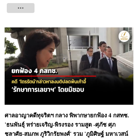
Tweet
ศาลอาญาคดีทุจริตฯ กลาง พิพากษายกฟ้อง 4 กสทช.
'ธนพันธุ์ หร่ายเจริญ-พิรงรอง รามสูต -ศุภัช ศุภ
ชลาศัย-สมภพ ภูริวิกรัยพงศ์' รวม 'ภูมิศิษฐ์ มหาเวสน์