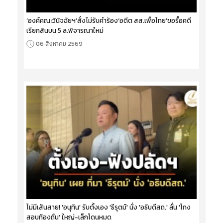
‘องค์คณะวินิจฉัยฯ’สั่งไม่รับคำร้อง‘อดีต สส.เพื่อไทย’ขอรื้อคดี
เรียกสินบน 5 ล.พิจารณาใหม่
06 สิงหาคม 2569
ไม่มีเส้นสาย! 'อนุทิน' รับตั้งเอง 'ธีรุตม์' นั่ง 'อธิบดีสถ.' ลั่น 'โกง
สอบท้องถิ่น' ใหญ่-เล็กโดนหมด