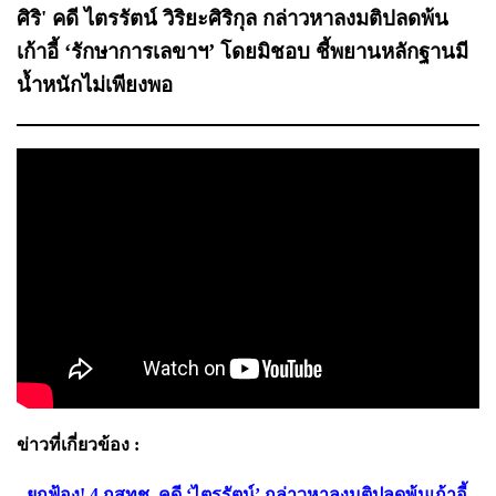
ศิริ' คดี ไตรรัตน์ วิริยะศิริกุล กล่าวหาลงมติปลดพ้น
เก้าอี้ ‘รักษาการเลขาฯ’ โดยมิชอบ ชี้พยานหลักฐานมี
น้ำหนักไม่เพียงพอ
ข่าวที่เกี่ยวข้อง :
- ยกฟ้อง! 4 กสทช. คดี ‘ไตรรัตน์’ กล่าวหาลงมติปลดพ้นเก้าอี้