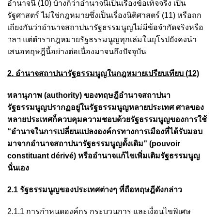
อำนาจนี้ (10) บ้างก็ว่าอำนาจนี้เป็นเรื่องข้อเท็จจริง เป็น
รัฐศาสตร์ ไม่ใช่กฎหมายซึ่งเป็นเรื่องนิติศาสตร์ (11) หรือถก
เถียงกันว่าอำนาจสถาปนารัฐธรรมนูญไม่มีข้อจำกัดจริงหรือ
ฯลฯ แต่ตำรากฎหมายรัฐธรรมนูญทุกเล่มในยุโรปยังคงนำ
เสนอทฤษฎีนี้อย่างต่อเนื่องมาจนถึงปัจจุบัน
2. อำนาจสถาปนารัฐธรรมนูญในกฎหมายเปรียบเทียบ (12)
พลานุภาพ (authority) ของทฤษฎีอำนาจสถาปนา
รัฐธรรมนูญปรากฏอยู่ในรัฐธรรมนูญหลายประเทศ ศาลของ
หลายประเทศก็ควบคุมความชอบด้วยรัฐธรรมนูญของการใช้
“อำนาจในการเปลี่ยนแปลงองค์กรทางการเมืองที่ได้รับมอบ
มาจากอำนาจสถาปนารัฐธรรมนูญดั้งเดิม” (pouvoir
constituant dérivé) หรืออำนาจแก้ไขเพิ่มเติมรัฐธรรมนูญ
นั่นเอง
2.1 รัฐธรรมนูญของประเทศต่างๆ ที่ถือทฤษฎีดังกล่าว
2.1.1 การกำหนดองค์กร กระบวนการ และเงื่อนไขพิเศษ