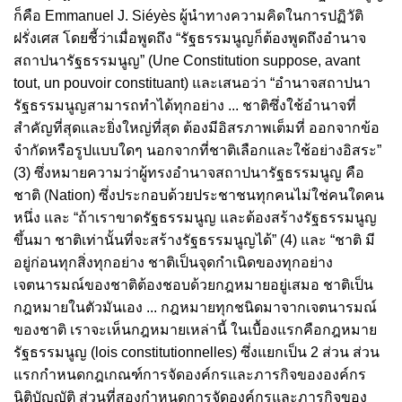
ก็คือ Emmanuel J. Siéyès ผู้นำทางความคิดในการปฏิวัติ
ฝรั่งเศส โดยชี้ว่าเมื่อพูดถึง “รัฐธรรมนูญก็ต้องพูดถึงอำนาจ
สถาปนารัฐธรรมนูญ” (Une Constitution suppose, avant
tout, un pouvoir constituant) และเสนอว่า “อำนาจสถาปนา
รัฐธรรมนูญสามารถทำได้ทุกอย่าง ... ชาติซึ่งใช้อำนาจที่
สำคัญที่สุดและยิ่งใหญ่ที่สุด ต้องมีอิสรภาพเต็มที่ ออกจากข้อ
จำกัดหรือรูปแบบใดๆ นอกจากที่ชาติเลือกและใช้อย่างอิสระ”
(3) ซึ่งหมายความว่าผู้ทรงอำนาจสถาปนารัฐธรรมนูญ คือ
ชาติ (Nation) ซึ่งประกอบด้วยประชาชนทุกคนไม่ใช่คนใดคน
หนึ่ง และ “ถ้าเราขาดรัฐธรรมนูญ และต้องสร้างรัฐธรรมนูญ
ขึ้นมา ชาติเท่านั้นที่จะสร้างรัฐธรรมนูญได้” (4) และ “ชาติ มี
อยู่ก่อนทุกสิ่งทุกอย่าง ชาติเป็นจุดกำเนิดของทุกอย่าง
เจตนารมณ์ของชาติต้องชอบด้วยกฎหมายอยู่เสมอ ชาติเป็น
กฎหมายในตัวมันเอง ... กฎหมายทุกชนิดมาจากเจตนารมณ์
ของชาติ เราจะเห็นกฎหมายเหล่านี้ ในเบื้องแรกคือกฎหมาย
รัฐธรรมนูญ (lois constitutionnelles) ซึ่งแยกเป็น 2 ส่วน ส่วน
แรกกำหนดกฎเกณฑ์การจัดองค์กรและภารกิจขององค์กร
นิติบัญญัติ ส่วนที่สองกำหนดการจัดองค์กรและภารกิจของ