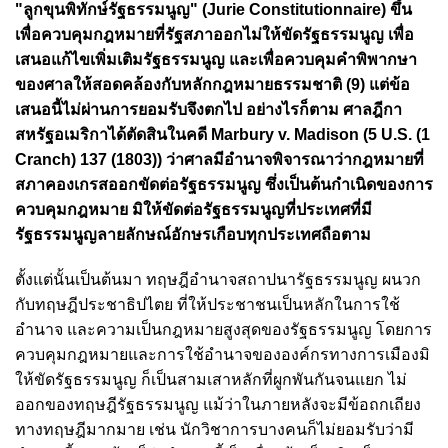
"ลูกขุนพิทักษ์รัฐธรรมนูญ" (Jurie Constitutionnaire) ขึ้น
เพื่อควบคุมกฎหมายที่รัฐสภาออกไม่ให้ขัดรัฐธรรมนูญ เพื่อ
เสนอแก้ไขเพิ่มเติมรัฐธรรมนูญ และเพื่อควบคุมคำพิพากษา
ของศาลให้สอดคล้องกับหลักกฎหมายธรรมชาติ (9) แต่ข้อ
เสนอนี้ไม่ผ่านการยอมรับจึงตกไป อย่างไรก็ตาม ศาลฎีกา
สหรัฐอเมริกาได้ตัดสินในคดี Marbury v. Madison (5 U.S. (1
Cranch) 137 (1803)) ว่าศาลมีอำนาจพิจารณาว่ากฎหมายที่
สภาคองเกรสออกขัดต่อรัฐธรรมนูญ ซึ่งเป็นต้นกำเนิดของการ
ควบคุมกฎหมาย มิให้ขัดต่อรัฐธรรมนูญที่ประเทศที่มี
รัฐธรรมนูญลายลักษณ์อักษรเกือบทุกประเทศถือตาม
ตั้งแต่นั้นเป็นต้นมา ทฤษฎีอำนาจสถาปนารัฐธรรมนูญ ผนวก
กับทฤษฎีประชาธิปไตย ที่ให้ประชาชนเป็นหลักในการใช้
อำนาจ และความเป็นกฎหมายสูงสุดของรัฐธรรมนูญ โดยการ
ควบคุมกฎหมายและการใช้อำนาจขององค์กรทางการเมืองมิ
ให้ขัดรัฐธรรมนูญ ก็เป็นสามเสาหลักที่ผูกพันกันจนแยก ไม่
ออกของทฤษฎีรัฐธรรมนูญ แม้ว่าในภายหลังจะมีข้อถกเถียง
ทางทฤษฎีมากมาย เช่น นักวิชาการบางคนก็ไม่ยอมรับว่ามี