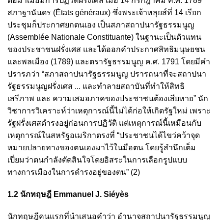
ต่อมาเมื่อมีการปฏิวัติฝรั่งเศส เมื่อ 14 กรกฎาคม ค.ศ. 1789
สภาฐานันดร (États généraux) ซึ่งพระเจ้าหลุยส์ที่ 14 เรียก
ประชุมก็ประกาศยกตนเอง เป็นสภาสถาปนารัฐธรรมนูญ
(Assemblée Nationale Constituante) ในฐานะเป็นตัวแทน
ของประชาชนฝรั่งเศส และได้ออกคำประกาศสิทธิมนุษยชน
และพลเมือง (1789) และตรารัฐธรรมนูญ ค.ศ. 1791 โดยมีคำ
ปรารภว่า “สภาสถาปนารัฐธรรมนูญ ปรารถนาที่จะสถาปนา
รัฐธรรมนูญฝรั่งเศส ... และทำลายสถาบันที่ทำให้สิทธิ
เสรีภาพ และ ความเสมอภาคของประชาชนต้องเสียหาย” นัก
วิชาการวิเคราะห์ว่าเหตุการณ์นี้ไม่ได้ก่อให้เกิดรัฐใหม่ เพราะ
รัฐฝรั่งเศสดำรงอยู่ก่อนการปฏิวัติ แต่เหตุการณ์นี้เหมือนกับ
เหตุการณ์ในสหรัฐอเมริกาตรงที่ “ประชาชนได้ไขว่คว้าจุด
หมายปลายทางของตนเองมาไว้ในมือตน โดยรู้สำนึกเต็ม
เปี่ยมว่าตนกำลังตัดสินใจโดยอิสระในการเลือกรูปแบบ
ทางการเมืองในการดำรงอยู่ของตน” (2)
1.2 นักทฤษฎี Emmanuel J. Siéyès
นักทฤษฎีคนแรกที่นำเสนอคำว่า อำนาจสถาปนารัฐธรรมนูญ