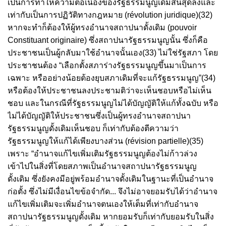
เป็นการทำให้ความต่อเนื่องของรัฐธรรมนูญเดิมสิ้นสุดลงและ
เท่ากับเป็นการปฏิวัติทางกฎหมาย (révolution juridique)(32)
หากจะทำก็ต้องให้ผู้ทรงอำนาจสถาปนาดั้งเดิม (pouvoir
Constituant originaire) ซึ่งสถาปนารัฐธรรมนูญนั้น ซึ่งก็คือ
ประชาชนเป็นผู้กลับมาใช้อำนาจนั้นเอง(33) ไม่ใช่รัฐสภา โดย
ประชาชนต้อง “เลือกตั้งสภาร่างรัฐธรรมนูญขึ้นมาเป็นการ
เฉพาะ หรืออย่างน้อยต้องยุบสภาเดิมที่จะแก้รัฐธรรมนูญ”(34)
หรือต้องให้ประชาชนลงประชามติว่าจะเห็นชอบหรือไม่เห็น
ชอบ และในกรณีที่รัฐธรรมนูญไม่ได้บัญญัติให้แก้ทั้งฉบับ หรือ
ไม่ได้บัญญัติให้ประชาชนซึ่งเป็นผู้ทรงอำนาจสถาปนา
รัฐธรรมนูญดั้งเดิมเห็นชอบ ก็เท่ากับต้องตีความว่า
รัฐธรรมนูญให้แก้ได้เพียงบางส่วน (révision partielle)(35)
เพราะ “อำนาจแก้ไขเพิ่มเติมรัฐธรรมนูญต้องไม่ก้าวล่วง
เข้าไปในสิ่งที่โดยสภาพเป็นอำนาจสถาปนารัฐธรรมนูญ
ดั้งเดิม ซึ่งยังคงมีอยู่พร้อมอำนาจดั้งเดิมในฐานะที่เป็นอำนาจ
ก่อตั้ง ซึ่งไม่มีเงื่อนไขข้อจำกัด... จึงไม่อาจยอมรับได้ว่าอำนาจ
แก้ไขเพิ่มเติมจะเพิ่มอำนาจตนเองให้เต็มที่เท่ากับอำนาจ
สถาปนารัฐธรรมนูญดั้งเดิม หากยอมรับก็เท่ากับยอมรับในสิ่ง