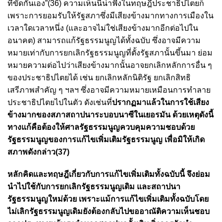
ที่ขัดกันเอง”(36) ความเห็นนี้น่าฟังในทฤษฎีประชาธิปไตยก็
เพราะการยอมรับให้รัฐสภาซึ่งมีเสียงข้างมากทางการเมืองใน
เวลาใดเวลาหนึ่ง (และอาจไม่ใช่เสียงข้างมากอีกต่อไปใน
อนาคต) สามารถแก้รัฐธรรมนูญได้ทั้งฉบับ ซึ่งอาจมีความ
หมายเท่ากับการยกเลิกรัฐธรรมนูญที่ตั้งรัฐสภานั้นขึ้นมา ย่อม
หมายความต่อไปว่าเสียงข้างมากนั้นอาจยกเลิกหลักการอื่น ๆ
ของประชาธิปไตยได้ เช่น ยกเลิกหลักนิติรัฐ ยกเลิกสิทธิ
เสรีภาพสำคัญ ๆ ฯลฯ ซึ่งอาจมีความหมายเหมือนการทำลาย
ประชาธิปไตยไปในตัว ดังเช่นที่
ปรากฏมาแล้วในการใช้เสียง
ข้างมากของสภาสถาปนาระบอบนาซีในเยอรมัน ด้วยเหตุดังนี้
ทางแก้คือต้องให้ศาลรัฐธรรมนูญควบคุมความชอบด้วย
รัฐธรรมนูญของการแก้ไขเพิ่มเติมรัฐธรรมนูญ เพื่อมิให้เกิด
สภาพดังกล่าว(37)
หลักคิดและทฤษฎีเกี่ยวกับการแก้ไขเพิ่มเติมทั้งฉบับนี้ จึงย่อม
นำไปใช้กับการยกเลิกรัฐธรรมนูญเดิม และสถาปนา
รัฐธรรมนูญใหม่ด้วย เพราะแม้การแก้ไขเพิ่มเติมทั้งฉบับโดย
ไม่เลิกรัฐธรรมนูญเดิมยังต้องกลับไปขออาณัติความเห็นชอบ