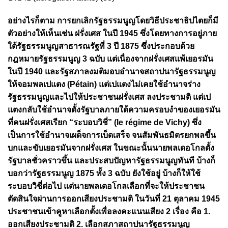
อย่างไรก็ตาม การยกเลิกรัฐธรรมนูญโดยวิธีประชาธิปไตยก็มี
ตัวอย่างให้เห็นเช่น ฝรั่งเศส ในปี 1945 ซึ่งโดยทางการอยู่ภาย
ใต้รัฐธรรมนูญสาธารณรัฐที่ 3 ปี 1875 ซึ่งประกอบด้วย
กฎหมายรัฐธรรมนูญ 3 ฉบับ แต่เนื่องจากฝรั่งเศสแพ้เยอรมัน
ในปี 1940 และรัฐสภาลงมติมอบอำนาจสถาปนารัฐธรรมนูญ
ให้จอมพลเปแตง (Pétain) แต่เปแตงไม่เคยใช้อำนาจร่าง
รัฐธรรมนูญและไปให้ประชาชนฝรั่งเศส ลงประชามติ แต่เป
แตงกลับใช้อำนาจตั้งรัฐบาลภายใต้ความครอบงำของเยอรมัน
ที่คนฝรั่งเศสเรียก “ระบอบวิชี่” (le régime de Vichy) ซึ่ง
เป็นการใช้อำนาจเผด็จการเบ็ดเสร็จ จนสัมพันธมิตรยกพลขึ้น
บกและขับเยอรมันจากฝรั่งเศส ในขณะนั้นนายพลเดอโกลตั้ง
รัฐบาลชั่วคราวขึ้น และประสบปัญหารัฐธรรมนูญทันที บ้างก็
บอกว่ารัฐธรรมนูญ 1875 ทั้ง 3 ฉบับ ยังใช้อยู่ บ้างก็ให้ใช้
ระบอบวิชี่ต่อไป แต่นายพลเดอโกลเลือกที่จะให้ประชาชน
ตัดสินใจผ่านการออกเสียงประชามติ ในวันที่ 21 ตุลาคม 1945
ประชาชนเข้าคูหาเลือกตั้งเพื่อลงคะแนนเสียง 2 เรื่อง คือ 1.
ออกเสียงประชามติ 2. เลือกสภาสถาปนารัฐธรรมนูญ