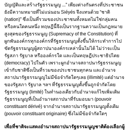
บัญญัติและสร้างรัฐธรรมนูญ ...” เพียงต่างกันตรงที่ประชาชน
ยังมีความหมายที่ไม่แน่นอน Siéyés จึงแทนด้วย “ชาติ
(nation)” ซึ่งเป็นที่รวมของประชาชนทั้งหมดไม่ใช่กลุ่มคน
หรือคนใดคนหนึ่ง ทฤษฎีนี้จึงเป็นรากฐานความเป็นกฎหมาย
สูงสุดของรัฐธรรมนูญ (Supremacy of the Constitution) ที่
ผูกพันองค์กรทุกองค์กรที่รัฐธรรมนูญตั้งขึ้นให้กระทำการไป
ขัดรัฐธรรมนูญผู้สถาปนาองค์กรเหล่านั้นไม่ได้ ไม่ว่าจะเป็น
รัฐสภา รัฐบาล หรือองค์กรใด และเป็นทฤษฎีประชาธิปไตย
(democracy) ไปในตัว เพราะผูกอำนาจสถาปนารัฐธรรมนูญ
เข้ากับชาติซึ่งเป็นที่รวมของประชาชนทุกคน และอำนาจ
สถาปนารัฐธรรมนูญไม่มีข้อจำกัดใดๆเลย (illimité) แต่อำนาจ
ของรัฐสภา รัฐบาล ฯลฯ ที่รัฐธรรมนูญตั้งขึ้นถูกจำกัดโดย
รัฐธรรมนูญ (limité) ในทำนองเดียวกับอำนาจแก้ไขเพิ่มเติม
รัฐธรรมนูญที่เป็นอำนาจสถาปนาที่รับมอบมา (pouvoir
constituant dérivé) จากอำนาจสถาปนารัฐธรรมนูญดั้งเดิม
(pouvoir constituant originaire) ซึ่งไม่มีข้อจำกัดใดๆ
เพื่อที่ชาติจะแสดงอำนาจสถาปนารัฐธรรมนูญชาติต้องเลือกผู้