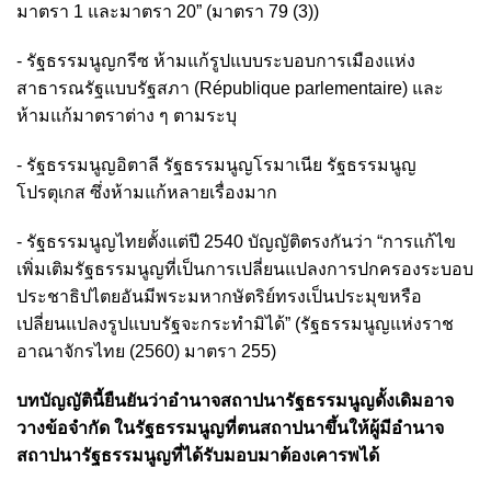
มาตรา 1 และมาตรา 20” (มาตรา 79 (3))
- รัฐธรรมนูญกรีซ ห้ามแก้รูปแบบระบอบการเมืองแห่ง
สาธารณรัฐแบบรัฐสภา (République parlementaire) และ
ห้ามแก้มาตราต่าง ๆ ตามระบุ
- รัฐธรรมนูญอิตาลี รัฐธรรมนูญโรมาเนีย รัฐธรรมนูญ
โปรตุเกส ซึ่งห้ามแก้หลายเรื่องมาก
- รัฐธรรมนูญไทยตั้งแต่ปี 2540 บัญญัติตรงกันว่า “การแก้ไข
เพิ่มเติมรัฐธรรมนูญที่เป็นการเปลี่ยนแปลงการปกครองระบอบ
ประชาธิปไตยอันมีพระมหากษัตริย์ทรงเป็นประมุขหรือ
เปลี่ยนแปลงรูปแบบรัฐจะกระทำมิได้” (รัฐธรรมนูญแห่งราช
อาณาจักรไทย (2560) มาตรา 255)
บทบัญญัตินี้ยืนยันว่าอำนาจสถาปนารัฐธรรมนูญดั้งเดิมอาจ
วางข้อจำกัด ในรัฐธรรมนูญที่ตนสถาปนาขึ้นให้ผู้มีอำนาจ
สถาปนารัฐธรรมนูญที่ได้รับมอบมาต้องเคารพได้