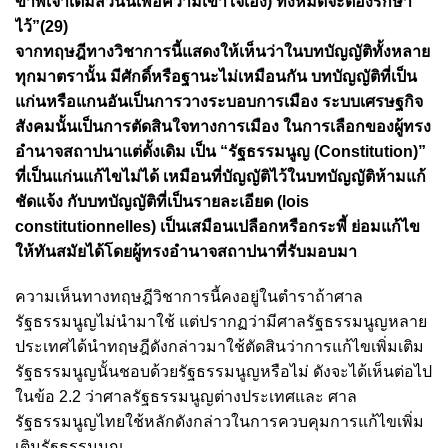
ข้าพเจ้าเติมส่วนนี้เพื่อความเข้าใจเอง) ทั้งหมดจะต้องรักษา
ไว้”(29)
จากทฤษฎีทางวิชาการนี้แสดงให้เห็นว่าในบทบัญญัติทั้งหลาย
ทุกมาตรานั้น มีศักดิ์หรือฐานะไม่เหมือนกัน บทบัญญัติที่เป็น
แก่นหรือแกนอันเป็นการวางระบอบการเมือง ระบบเศรษฐกิจ
สังคมนั้นเป็นการตัดสินใจทางการเมือง ในการเลือกของผู้ทรง
อำนาจสถาปนาแต่ดั้งเดิม เป็น “รัฐธรรมนูญ (Constitution)”
ที่เป็นแก่นแก้ไขไม่ได้ เหมือนที่บัญญัติไว้ในบทบัญญัติห้ามแก้
ชัดแจ้ง กับบทบัญญัติที่เป็นรายละเอียด (lois
constitutionnelles) เป็นเสมือนเปลือกหรือกระพี้ ย่อมแก้ไข
ให้ทันสมัยได้โดยผู้ทรงอำนาจสถาปนาที่รับมอบมา
ความเห็นทางทฤษฎีวิชาการนี้คงอยู่ในตำราถ้าศาล
รัฐธรรมนูญไม่นำมาใช้ แต่ปรากฏว่ามีศาลรัฐธรรมนูญหลาย
ประเทศได้นำทฤษฎีดังกล่าวมาใช้ตัดสินว่าการแก้ไขเพิ่มเติม
รัฐธรรมนูญนั้นชอบด้วยรัฐธรรมนูญหรือไม่ ดังจะได้เห็นต่อไป
ในข้อ 2.2 ว่าศาลรัฐธรรมนูญต่างประเทศและ ศาล
รัฐธรรมนูญไทยใช้หลักดังกล่าวในการควบคุมการแก้ไขเพิ่ม
เติมรัฐธรรมนูญ