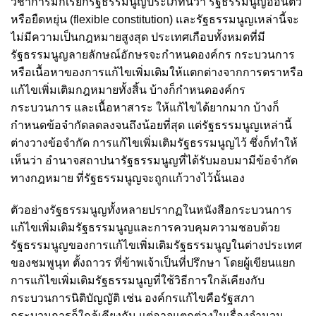
วิชาการมักเรียกรัฐธรรมนูญประเภทนี้ว่า รัฐธรรมนูญอ่อนตัว
หรือยืดหยุ่น (flexible constitution) และรัฐธรรมนูญเหล่านี้จะ
ไม่มีความเป็นกฎหมายสูงสุด ประเทศเกือบทั้งหมดที่มี
รัฐธรรมนูญลายลักษณ์อักษรจะกำหนดองค์กร กระบวนการ
หรือเนื้อหาของการแก้ไขเพิ่มเติมให้แตกต่างจากการตราหรือ
แก้ไขเพิ่มเติมกฎหมายทั้งสิ้น บ้างก็กำหนดองค์กร
กระบวนการ และเนื้อหาสาระ ให้แก้ไขได้ยากมาก บ้างก็
กำหนดข้อจำกัดลดลงจนถึงน้อยที่สุด แต่รัฐธรรมนูญเหล่านี้
ต่างวางข้อจำกัด การแก้ไขเพิ่มเติมรัฐธรรมนูญไว้ ซึ่งก็ทำให้
เห็นว่า อำนาจสถาปนารัฐธรรมนูญที่ได้รับมอบมามีข้อจำกัด
ทางกฎหมาย ที่รัฐธรรมนูญจะถูกแก้วางไว้นั้นเอง
ตัวอย่างรัฐธรรมนูญทั้งหลายปรากฏในหนังสือกระบวนการ
แก้ไขเพิ่มเติมรัฐธรรมนูญและการควบคุมความชอบด้วย
รัฐธรรมนูญของการแก้ไขเพิ่มเติมรัฐธรรมนูญในต่างประเทศ
ของชมพูนุท ตั้งถาวร ที่ข้าพเจ้าเป็นที่ปรึกษา โดยผู้เขียนแยก
การแก้ไขเพิ่มเติมรัฐธรรมนูญที่ใช้วิธีการใกล้เคียงกับ
กระบวนการนิติบัญญัติ เช่น องค์กรแก้ไขคือรัฐสภา
กระบวนการก็ใกล้เคียงกัน แต่อาจแตกต่างในเรื่องจำนวน