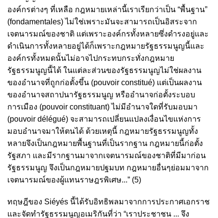
องค์กรต่างๆ ที่เหลือ กฎหมายเหล่านี้เราเรียกว่าเป็น “พื้นฐาน”
(fondamentales) ไม่ใช่เพราะมันจะสามารถเป็นอิสระจาก
เจตนารมณ์ของชาติ แต่เพราะองค์กรทั้งหลายซึ่งดำรงอยู่และ
ดำเนินการทั้งหลายอยู่ได้ก็เพราะกฎหมายรัฐธรรมนูญนี้และ
องค์กรทั้งหมดนั้นไม่อาจไปกระทบกระทั่งกฎหมาย
รัฐธรรมนูญนี้ได้ ในแต่ละส่วนของรัฐธรรมนูญไม่ใช่ผลงาน
ของอำนาจที่ถูกก่อตั้งขึ้น (pouvoir constitué) แต่เป็นผลงาน
ของอำนาจสถาปนารัฐธรรมนูญ หรืออำนาจก่อตั้งระบอบ
การเมือง (pouvoir constituant) ไม่มีอำนาจใดที่รับมอบมา
(pouvoir délégué) จะสามารถเปลี่ยนแปลงเงื่อนไขแห่งการ
มอบอำนาจมาให้ตนได้ ด้วยเหตุนี้ กฎหมายรัฐธรรมนูญทั้ง
หลายจึงเป็นกฎหมายพื้นฐานที่เป็นรากฐาน กฎหมายนี้ก่อตั้ง
รัฐสภา และมีรากฐานมาจากเจตนารมณ์ของชาติที่มีมาก่อน
รัฐธรรมนูญ จึงเป็นกฎหมายปฐมบท กฎหมายอื่นๆย่อมมาจาก
เจตนารมณ์ของผู้แทนราษฎรพิเศษ...” (5)
ทฤษฎีของ Siéyés นี้ได้รับอิทธิพลมาจากการประกาศเอกราช
และจัดทำรัฐธรรมนูญอเมริกันที่ว่า “เราประชาชน ... จึง