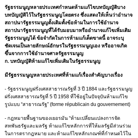
รัฐธรรมนูญหลายประเทศกำหนดห้ามแก้ไขบทบัญญัติบาง
บทบัญญัติไว้ในรัฐธรรมนูญโดยตรง ซึ่งแสดงให้เห็นว่าอำนาจ
สถาปนารัฐธรรมนูญดั้งเดิมตั้งข้อห้ามในการใช้อำนาจ
สถาปนารัฐธรรมนูญที่ได้รับมอบมาหรืออำนาจแก้ไขเพิ่มเติม
รัฐธรรมนูญได้ ข้อจำกัดในการห้ามแก้เด็ดขาดนี้ อาจระบุ
ชัดเจนเป็นลายลักษณ์อักษรในรัฐธรรมนูญเอง หรืออาจเกิด
ขึ้นจากการใช้อำนาจศาลรัฐธรรมนูญ
ก. บทบัญญัติห้ามแก้ไขเพิ่มเติมในรัฐธรรมนูญ
มีรัฐธรรมนูญหลายประเทศที่ห้ามแก้เรื่องสำคัญบางเรื่อง
- รัฐธรรมนูญฝรั่งเศสสาธารณรัฐที่ 3 ปี 1884 และรัฐธรรมนูญ
ฝรั่งเศสสาธารณรัฐที่ 5 ปี 1958 ที่ใช้อยู่ในปัจจุบันห้ามแก้ไข
รูปแบบ “สาธารณรัฐ” (forme républicain du gouvernement)
- กฎหมายพื้นฐานของเยอรมัน “ห้ามเปลี่ยนแปลงการจัด
สหพันธรัฐและมลรัฐ ห้ามแก้ไขหลักการที่ให้มลรัฐมีส่วนร่วม
ในการตรากฎหมาย และห้ามแก้ไขหลักเกณฑ์ที่กำหนดไว้ใน