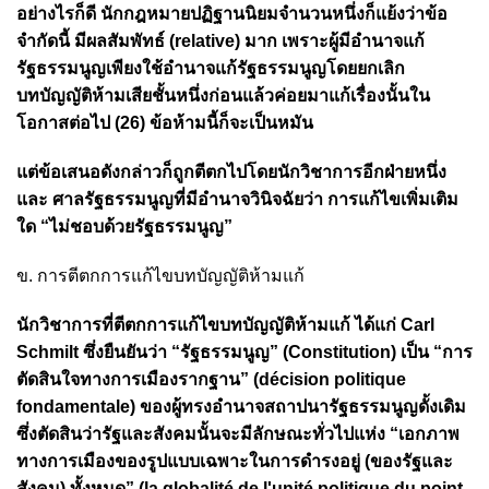
อย่างไรก็ดี นักกฎหมายปฏิฐานนิยมจำนวนหนึ่งก็แย้งว่าข้อ
จำกัดนี้ มีผลสัมพัทธ์ (relative) มาก เพราะผู้มีอำนาจแก้
รัฐธรรมนูญเพียงใช้อำนาจแก้รัฐธรรมนูญโดยยกเลิก
บทบัญญัติห้ามเสียชั้นหนึ่งก่อนแล้วค่อยมาแก้เรื่องนั้นใน
โอกาสต่อไป (26) ข้อห้ามนี้ก็จะเป็นหมัน
แต่ข้อเสนอดังกล่าวก็ถูกตีตกไปโดยนักวิชาการอีกฝ่ายหนึ่ง
และ ศาลรัฐธรรมนูญที่มีอำนาจวินิจฉัยว่า การแก้ไขเพิ่มเติม
ใด “ไม่ชอบด้วยรัฐธรรมนูญ”
ข. การตีตกการแก้ไขบทบัญญัติห้ามแก้
นักวิชาการที่ตีตกการแก้ไขบทบัญญัติห้ามแก้ ได้แก่ Carl
Schmilt ซึ่งยืนยันว่า “รัฐธรรมนูญ” (Constitution) เป็น “การ
ตัดสินใจทางการเมืองรากฐาน” (décision politique
fondamentale) ของผู้ทรงอำนาจสถาปนารัฐธรรมนูญดั้งเดิม
ซึ่งตัดสินว่ารัฐและสังคมนั้นจะมีลักษณะทั่วไปแห่ง “เอกภาพ
ทางการเมืองของรูปแบบเฉพาะในการดำรงอยู่ (ของรัฐและ
สังคม) ทั้งหมด” (la globalité de l'unité politique du point