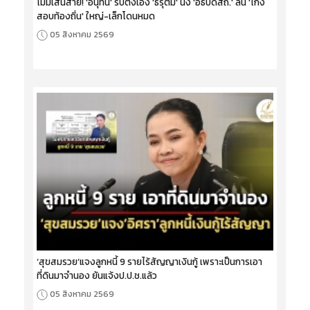
ไม่มีเส้นสาย! 'อนุทิน' รับตั้งเอง 'ธีรุตม์' นั่ง 'อธิบดีสถ.' ลั่น 'โกง
สอบท้องถิ่น' ใหญ่-เล็กโดนหมด
05 สิงหาคม 2569
‘สุขสมรวย’แจงลูกหนี้ 9 รายไร้สัญญาเงินกู้ เพราะเป็นการเอา
ที่ดินมาจำนอง ยันแจ้งป.ป.ช.แล้ว
05 สิงหาคม 2569