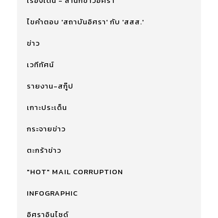
เรื่องเด่น - สำนักข่าวอิศรา
ไขคำตอบ 'สถาบันอิศรา' กับ 'สสส.'
ข่าว
เวทีทัศน์
รายงาน-สกู๊ป
เกาะประเด็น
กระจายข่าว
ตะกร้าข่าว
"HOT" MAIL CORRUPTION
INFOGRAPHIC
อิศราอินไซด์