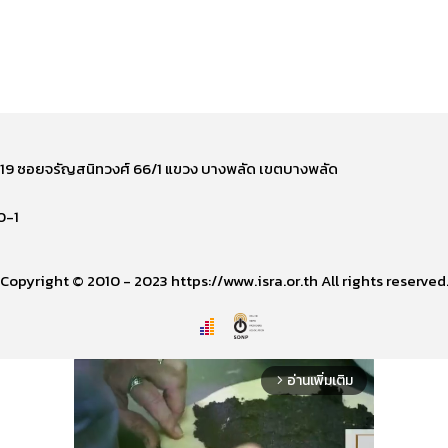
ี่ 219 ซอยจรัญสนิทวงศ์ 66/1 แขวง บางพลัด เขตบางพลัด
0-1
Copyright © 2010 - 2023 https://www.isra.or.th All rights reserved
อ่านเพิ่มเติม
arrow_forward_ios