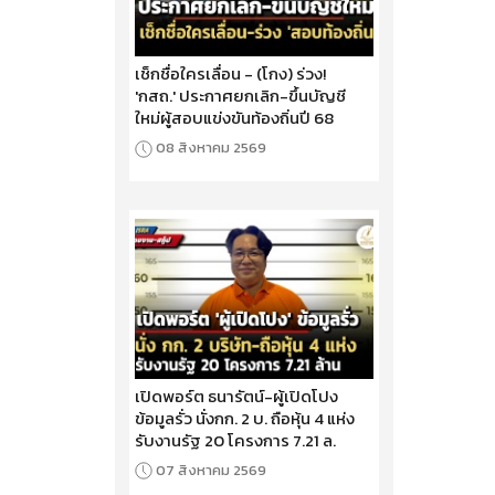
เช็กชื่อใครเลื่อน - (โกง) ร่วง!
'กสถ.' ประกาศยกเลิก-ขึ้นบัญชี
ใหม่ผู้สอบแข่งขันท้องถิ่นปี 68
08 สิงหาคม 2569
เปิดพอร์ต ธนารัตน์-ผู้เปิดโปง
ข้อมูลรั่ว นั่งกก. 2 บ. ถือหุ้น 4 แห่ง
รับงานรัฐ 20 โครงการ 7.21 ล.
07 สิงหาคม 2569