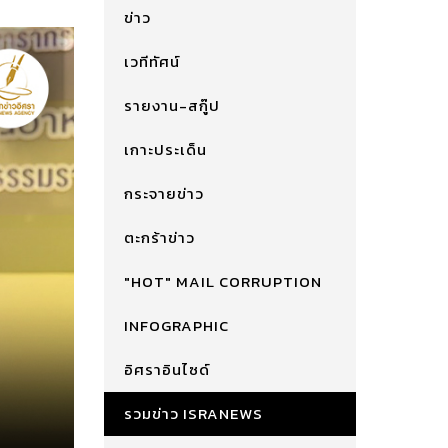
ข่าว
เวทีทัศน์
รายงาน-สกู๊ป
เกาะประเด็น
กระจายข่าว
ตะกร้าข่าว
"HOT" MAIL CORRUPTION
INFOGRAPHIC
อิศราอินไซด์
รวมข่าว ISRANEWS