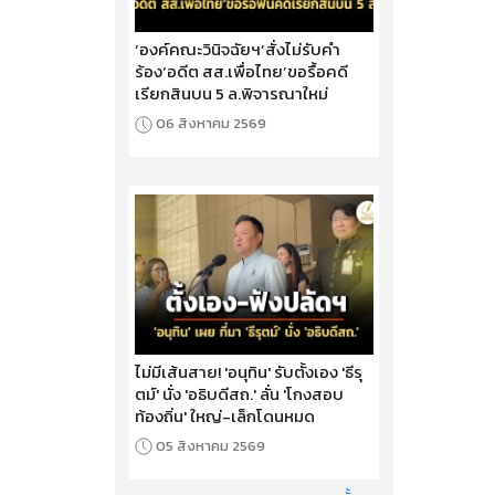
‘องค์คณะวินิจฉัยฯ’สั่งไม่รับคำ
ร้อง‘อดีต สส.เพื่อไทย’ขอรื้อคดี
เรียกสินบน 5 ล.พิจารณาใหม่
06 สิงหาคม 2569
ไม่มีเส้นสาย! 'อนุทิน' รับตั้งเอง 'ธีรุ
ตม์' นั่ง 'อธิบดีสถ.' ลั่น 'โกงสอบ
ท้องถิ่น' ใหญ่-เล็กโดนหมด
05 สิงหาคม 2569