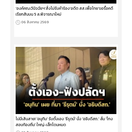
‘องค์คณะวินิจฉัยฯ’สั่งไม่รับคำร้อง‘อดีต สส.เพื่อไทย’ขอรื้อคดี
เรียกสินบน 5 ล.พิจารณาใหม่
06 สิงหาคม 2569
ไม่มีเส้นสาย! 'อนุทิน' รับตั้งเอง 'ธีรุตม์' นั่ง 'อธิบดีสถ.' ลั่น 'โกง
สอบท้องถิ่น' ใหญ่-เล็กโดนหมด