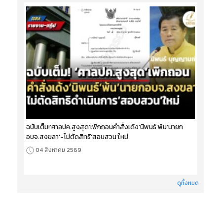
ฉบับเต็ม!‘ศาลปค.สูงสุด’เพิกถอนคำสั่งเด้ง‘นิพนธ์’พ้น‘นายก
อบจ.สงขลา’-ไม่ตัดสิทธิ‘สอบสวน’ใหม่
04 สิงหาคม 2569
ดูทั้งหมด