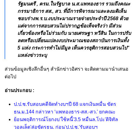
รัฐมนตรี , ครม.ในรัฐบาล น.ส.แพทองธาร รวมถึงคณะ
กรรมาธิการ สส., สว. ที่มีการพิจารณาและลงมติเห็น
ชอบร่างพ.ร.บ.งบประมาณรายจ่ายประจำปี 2568 ด้วย
แต่จากการสอบสวนไม่ปรากฏข้อเท็จจริงว่า มีส่วน
เกี่ยวข้องหรือไม่ร่วมกับ นายเศรษฐา ทวีสิน ในการปรับ
ลดหรือเปลี่ยนแปลงงบประมาณของสถาบันการเงินทั้ง
5 แห่ง กระการทำไม่มีมูล เห็นควรยุติการสอบสวนไป"
แหล่งข่าวระบุ
ส่วนข้อมูลเชิงลึกอื่นๆ สำนักข่าวอิศรา จะติดตามมานำเสนอ
ต่อไป
อ่านประกอบ :
ป.ป.ช.รับสอบคดีจัดทำงบฯปี 68 แจกเงินหมื่น ขัดร
ธน.ม.144 กล่าวหา ‘แพทองธาร-สส.-สว.' ยกคณะ
ย้อนพฤติการณ์โยกงบ'ใช้หนี้'3.5 หมื่นล.โปะ'ดิจิทัล
วอลเล็ต'ส่อขัดรธน. ก่อน'ป.ป.ช.'รับสอบฯ