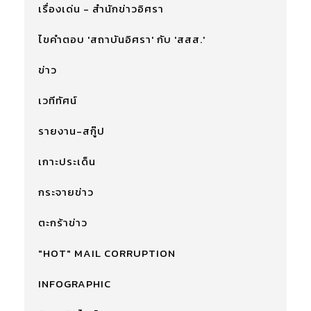
เรื่องเด่น - สำนักข่าวอิศรา
ไขคำตอบ 'สถาบันอิศรา' กับ 'สสส.'
ข่าว
เวทีทัศน์
รายงาน-สกู๊ป
เกาะประเด็น
กระจายข่าว
ตะกร้าข่าว
"HOT" MAIL CORRUPTION
INFOGRAPHIC