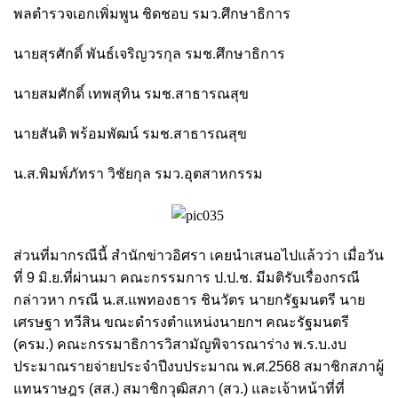
พลตำรวจเอกเพิ่มพูน ชิดชอบ รมว.ศึกษาธิการ
นายสุรศักดิ์ พันธ์เจริญวรกุล รมช.ศึกษาธิการ
นายสมศักดิ์ เทพสุทิน รมช.สาธารณสุข
นายสันติ พร้อมพัฒน์ รมช.สาธารณสุข
น.ส.พิมพ์ภัทรา วิชัยกุล รมว.อุตสาหกรรม
ส่วนที่มากรณีนี้ สำนักข่าวอิศรา เคยนำเสนอไปแล้วว่า เมื่อวัน
ที่ 9 มิ.ย.ที่ผ่านมา คณะกรรมการ ป.ป.ช. มีมติรับเรื่องกรณี
กล่าวหา กรณี น.ส.แพทองธาร ชินวัตร นายกรัฐมนตรี นาย
เศรษฐา ทวีสิน ขณะดำรงตำแหน่งนายกฯ คณะรัฐมนตรี
(ครม.) คณะกรรมาธิการวิสามัญพิจารณาร่าง พ.ร.บ.งบ
ประมาณรายจ่ายประจำปีงบประมาณ พ.ศ.2568 สมาชิกสภาผู้
แทนราษฎร (สส.) สมาชิกวุฒิสภา (สว.) และเจ้าหน้าที่ที่