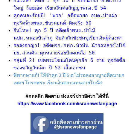
ยืนโทษ! คดีที่ 2 คุก 50 ปี อดีตนายก อบต.ยาง
ใหญ่ ร้อยเอ็ด เรียกเงินต่อสัญญาพนง.ปี 54
คุกคนละร้อยปี! 'พวก' อดีตนายก อบต.ป่าแฝก
ทุจริตจ้างพนง.ขับรถยนต์-ติดจริง 50
ยืนโทษ! คุก 5 ปี อดีตเจ้าพนง.ป่าไม้
นปม.หนองบัวลำภู จับตัวกักขังข่มขู่เรียกเงินผู้ต้องหา
รอลงอาญา! อดีตผจก.กฟภ.หัวหิน นำรถหลวงไปใช้
ปย.ส่วนตัว คุกหลายร้อยปีลดเหลือ 50
กลุ่มที่ 2! เขตพระโขนงโดนคุกอีก 6 ราย ทุจริตซื้อ
ของขวัญวันเด็ก ปี 52 เอื้อเอกชน
พิพากษาแก้! ให้จำคุก 2 ปี 6 ด.ไม่รอลงอาญาอดีตนายก
เทศฯ โกรกพระ เรียกเงินตอบแทนจ่ายโบนัส
#กดคลิก ติดตาม ส่งแชร์ข่าวอิศรา ได้ที่นี่
https://www.facebook.com/isranewsfanpage