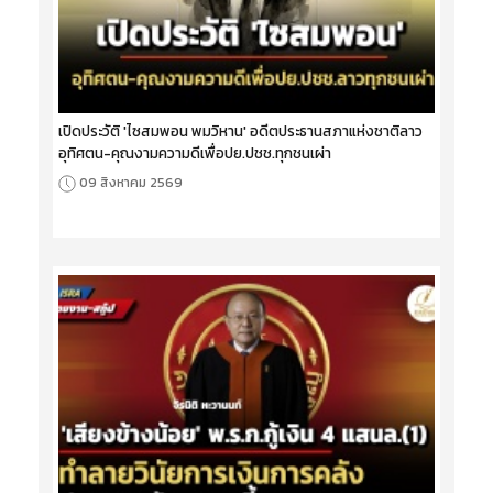
เปิดประวัติ 'ไซสมพอน พมวิหาน' อดีตประธานสภาแห่งชาติลาว
อุทิศตน-คุณงามความดีเพื่อปย.ปชช.ทุกชนเผ่า
09 สิงหาคม 2569