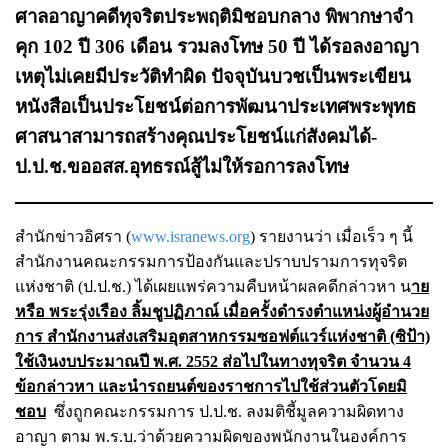
ศาลอาญาคดีทุจริตประพฤติมิชอบกลาง พิพากษาจำ
คุก 102 ปี 306 เดือน รวมลงโทษ 50 ปี ได้รอลงอาญา
เหตุไม่เคยมีประวัติทำผิด ปัจจุบันบวชเป็นพระเขียน
หนังสือเป็นประโยชน์ต่อการพัฒนาประเทศพระพุทธ
ศาสนาสามารถสร้างคุณประโยชน์แก่สังคมได้-
ป.ป.ช.ขออสส.อุทธรณ์สู้ไม่ให้รอการลงโทษ
สำนักข่าวอิศรา (
www.isranews.org
) รายงานว่า เมื่อเร็ว ๆ นี้
สำนักงานคณะกรรมการป้องกันและปราบปรามการทุจริต
แห่งชาติ (ป.ป.ช.) ได้เผยแพร่ความคืบหน้าผลคดีกล่าวหา น
าย
หรือ พระรุ่งเรือง ลิ้มชูปฏิภาณ์ เมื่อครั้งดำรงตำแหน่งผู้อำนวย
การ สำนักงานส่งเสริมอุตสาหกรรมซอฟต์แวร์แห่งชาติ (ซิป้า)
ใช้เงินงบประมาณปี พ.ศ. 2552 ส่อไปในทางทุจริต จำนวน 4
ข้อกล่าวหา และนำรถยนต์ของราชการไปใช้ส่วนตัวโดยมิ
ชอบ
ซึ่งถูกคณะกรรมการ ป.ป.ช. ลงมติชี้มูลความผิดทาง
อาญา ตาม พ.ร.บ.ว่าด้วยความผิดของพนักงานในองค์การ