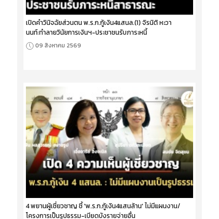
เปิดคำวินิจฉัยส่วนตน พ.ร.ก.กู้เงิน4แสนล.(1) จิรนิติ หะวา
นนท์:ทำลายวินัยการเงินฯ-ประชาชนรับภาระหนี้
09 สิงหาคม 2569
4 พยานผู้เชี่ยวชาญ ชี้ 'พ.ร.ก.กู้เงิน4แสนล้าน' ไม่มีแผนงาน/
โครงการเป็นรูปธรรม-เบียดบังรายจ่ายอื่น