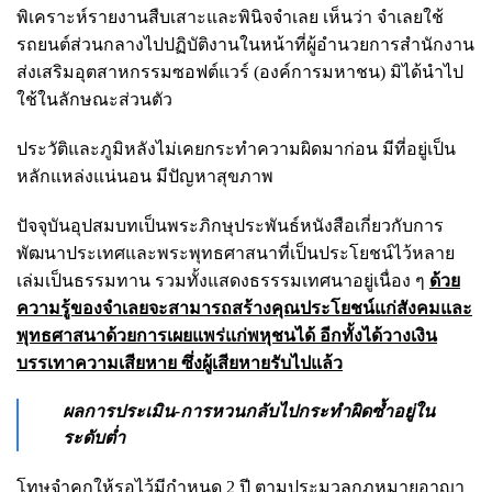
พิเคราะห์รายงานสืบเสาะและพินิจจำเลย เห็นว่า จำเลยใช้
รถยนต์ส่วนกลางไป
ปฏิบัติงานในหน้าที่ผู้อำนวยการสำนักงาน
ส่งเสริมอุตสาหกรรมซอฟต์แวร์
(องค์การมหาชน) มิได้นำไป
ใช้ในลักษณะส่วนตัว
ประวัติและภูมิหลังไม่เคยกระทำความผิดมาก่อน มีที่อยู่เป็น
หลักแหล่งแน่นอน มีปัญหาสุขภาพ
ปัจจุบันอุปสมบทเป็นพระภิกษุประพันธ์หนังสือเกี่ยวกับการ
พัฒนาประเทศ
และพระพุทธศาสนาที่เป็นประโยชน์ไว้หลาย
เล่มเป็นธรรมทาน รวมทั้งแสดงธรรรม
เทศนาอยู่เนื่อง ๆ
ด้วย
ความรู้ของจำเลยจะสามารถสร้างคุณประโยชน์แก่สังคมและ
พุทธศาสนาด้วยการเผยแพร่แก่พหุชนได้ อีกทั้งได้วางเงิน
บรรเทาความเสียหาย ซึ่งผู้เสียหายรับไปแล้ว
ผลการประเมิน-การหวนกลับไปกระทำผิดซ้ำอยู่ใน
ระดับต่ำ
โทษจำคุกให้รอไว้มี
กำหนด 2 ปี ตามประมวลกฎหมายอาญา