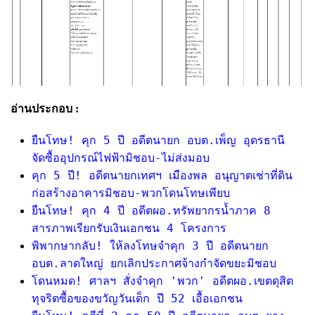
อ่านประกอบ :
ยืนโทษ! คุก 5 ปี อดีตนายก อบต.เพ็ญ อุดรธานี
จัดซื้ออุปกรณ์ไฟฟ้ามิชอบ-ไม่ส่งมอบ
คุก 5 ปี! อดีตนายกเทศฯ เมืองพล อนุญาตเช่าที่ดิน
ก่อสร้างอาคารมิชอบ-พวกโดนโทษเพียบ
ยืนโทษ! คุก 4 ปี อดีตผอ.ทรัพยากรน้ำภาค 8
สารภาพเรียกรับเงินเอกชน 4 โครงการ
พิพากษากลับ! ให้ลงโทษจำคุก 3 ปี อดีตนายก
อบต.ลาดใหญ่ ยกเลิกประกาศจ้างกำจัดขยะมิชอบ
โดนหมด! ศาลฯ สั่งจำคุก 'พวก' อดีตผอ.เขตดุสิต
ทุจริตซื้อของขวัญวันเด็ก ปี 52 เอื้อเอกชน