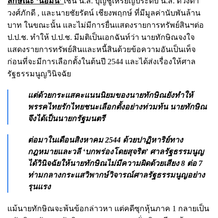
ลักษณะ ‘นอมินี’
เช่น น.ส. บุญชูเหรียญประดับ น.ส. ดวงตา
วงศ์ภักดี , และนายชัยรัตน์ เชียงพฤกษ์ ที่มีมูลค่านับพันล้าน
บาท ในขณะนั้น และไม่มีการยื่นแสดงรายการทรัพย์สินฯต่อ
ป.ป.ช. ทำให้ ป.ป.ช. มีมติเป็นเอกฉันท์ว่า นายทักษิณจงใจ
แสดงรายการทรัพย์สินและหนี้สินด้วยข้อความอันเป็นเท็จ
ก่อนที่จะมีการเลือกตั้งในต้นปี 2544 และได้ส่งเรื่องให้ศาล
รัฐธรรมนูญวินิจฉัย
แต่ด้วยกระแสคะแนนนิยมของนายทักษิณยังทำให้
พรรคไทยรักไทยชนะเลือกตั้งอย่างท่วมท้น นายทักษิณ
จึงได้เป็นนายกรัฐมนตรี
ต่อมาในเดือนสิงหาคม 2544 ด้วยปาฏิหาริย์ทาง
กฎหมายและวลี ‘บกพร่องโดยสุจริต’ ศาลรัฐธรรมนูญ
ได้วินิจฉัยให้นายทักษิณไม่มีความผิดด้วยเสียง 8 ต่อ 7
ท่ามกลางกระแสวิพากษ์วิจารณ์ศาลรัฐธรรมนูญอย่าง
รุนแรง
แม้นายทักษิณจะพ้นข้อกล่าวหา แต่คดีซุกหุ้นภาค 1 กลายเป็น