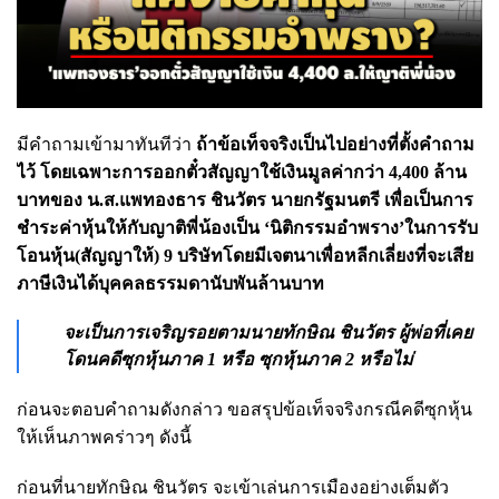
มีคำถามเข้ามาทันทีว่า
ถ้าข้อเท็จจริงเป็นไปอย่างที่ตั้งคำถาม
ไว้ โดยเฉพาะการออกตั๋วสัญญาใช้เงินมูลค่ากว่า 4,400 ล้าน
บาทของ น.ส.แพทองธาร ชินวัตร นายกรัฐมนตรี เพื่อเป็นการ
ชำระค่าหุ้นให้กับญาติพี่น้องเป็น ‘นิติกรรมอำพราง’ในการรับ
โอนหุ้น(สัญญาให้) 9 บริษัทโดยมีเจตนาเพื่อหลีกเลี่ยงที่จะเสีย
ภาษีเงินได้บุคคลธรรมดานับพันล้านบาท
จะเป็นการเจริญรอยตามนายทักษิณ ชินวัตร ผู้พ่อที่เคย
โดนคดีซุกหุ้นภาค 1 หรือ ซุกหุ้นภาค 2 หรือไม่
ก่อนจะตอบคำถามดังกล่าว ขอสรุปข้อเท็จจริงกรณีคดีซุกหุ้น
ให้เห็นภาพคร่าวๆ ดังนี้
ก่อนที่นายทักษิณ ชินวัตร จะเข้าเล่นการเมืองอย่างเต็มตัว