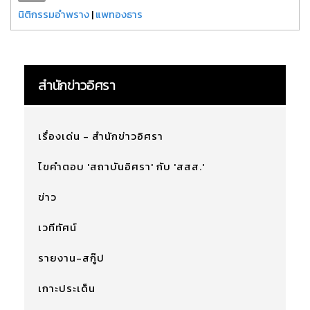
นิติกรรมอำพราง
|
แพทองธาร
สำนักข่าวอิศรา
เรื่องเด่น - สำนักข่าวอิศรา
ไขคำตอบ 'สถาบันอิศรา' กับ 'สสส.'
ข่าว
เวทีทัศน์
รายงาน-สกู๊ป
เกาะประเด็น