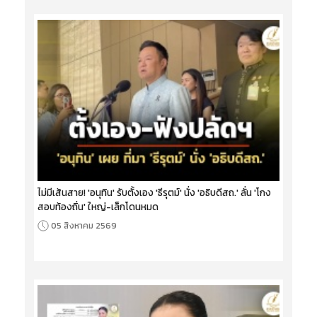
ไม่มีเส้นสาย! 'อนุทิน' รับตั้งเอง 'ธีรุตม์' นั่ง 'อธิบดีสถ.' ลั่น 'โกง
สอบท้องถิ่น' ใหญ่-เล็กโดนหมด
05 สิงหาคม 2569