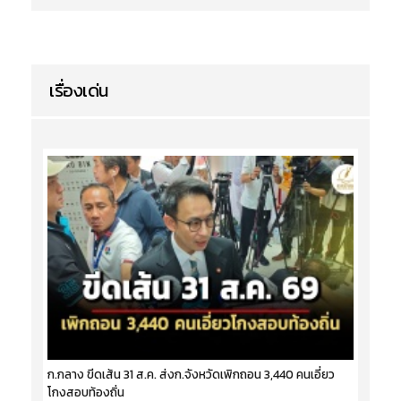
เรื่องเด่น
ก.กลาง ขีดเส้น 31 ส.ค. ส่งก.จังหวัดเพิกถอน 3,440 คนเอี่ยว
โกงสอบท้องถิ่น