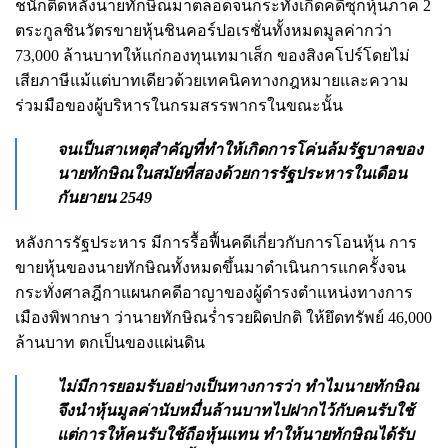
ชนักติดหลังนายทักษิณมาตลอดจนกระทั่งเกิดคดีซุกหุ้นภาค 2
ตระกูลชินวัตรขายหุ้นชินคอร์ปอเรชั่นทั้งหมดมูลค่ากว่า
73,000 ล้านบาทให้แก่กองทุนเทมาเส็ก ของสิงคโปร์โดยไม่
เสียภาษีแม้แต่บาทเดียวด้วยเทคนิคทางกฎหมายและความ
ร่วมมือของผู้บริหารในกรมสรรพากรในขณะนั้น
จนเป็นสาเหตุสำคัญที่ทำให้เกิดการโค่นล้มรัฐบาลของ
นายทักษิณในสมัยที่สองด้วยการรัฐประหารในเดือน
กันยายน 2549
หลังการรัฐประหาร มีการรื้อฟื้นคดีเกี่ยวกับการโอนหุ้น การ
ขายหุ้นของนายทักษิณทั้งหมดขึ้นมาดำเนินการแกครั้งจน
กระทั่งศาลฎีกาแผนกคดีอาญาของผู้ดำรงตำแหน่งทางการ
เมืองพิพากษา ว่านายทักษิณร่ำรวยผิดปกติ ให้ยึดทรัพย์ 46,000
ล้านบาท ตกเป็นของแผ่นดิน
ไม่มีการยอมรับอย่างเป็นทางการว่า ทำไมนายทักษิณ
จึงนำหุ้นมูลค่านับหมื่นล้านบาทไปฝากไว้กับคนรับใช้
แต่การให้คนรับใช้ถือหุ้นแทน ทำให้นายทักษิณได้รับ