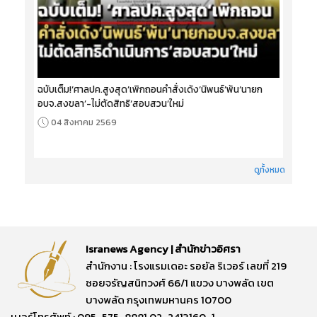
ฉบับเต็ม!‘ศาลปค.สูงสุด’เพิกถอนคำสั่งเด้ง‘นิพนธ์’พ้น‘นายก
อบจ.สงขลา’-ไม่ตัดสิทธิ‘สอบสวน’ใหม่
04 สิงหาคม 2569
ดูทั้งหมด
Isranews Agency | สำนักข่าวอิศรา
สำนักงาน : โรงแรมเดอะ รอยัล ริเวอร์ เลขที่ 219
ซอยจรัญสนิทวงศ์ 66/1 แขวง บางพลัด เขต
บางพลัด กรุงเทพมหานคร 10700
เบอร์โทรศัพท์ : 095-575-8881,02-2413160-1