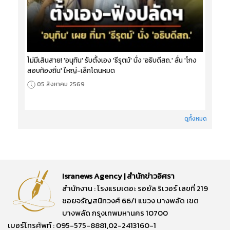
ไม่มีเส้นสาย! 'อนุทิน' รับตั้งเอง 'ธีรุตม์' นั่ง 'อธิบดีสถ.' ลั่น 'โกง
สอบท้องถิ่น' ใหญ่-เล็กโดนหมด
05 สิงหาคม 2569
ดูทั้งหมด
Isranews Agency | สำนักข่าวอิศรา
สำนักงาน : โรงแรมเดอะ รอยัล ริเวอร์ เลขที่ 219
ซอยจรัญสนิทวงศ์ 66/1 แขวง บางพลัด เขต
บางพลัด กรุงเทพมหานคร 10700
เบอร์โทรศัพท์ : 095-575-8881,02-2413160-1