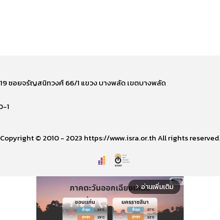
ี่ 219 ซอยจรัญสนิทวงศ์ 66/1 แขวง บางพลัด เขตบางพลัด
0-1
Copyright © 2010 - 2023 https://www.isra.or.th All rights reserved
อ่านเพิ่มเติม
arrow_forward_ios