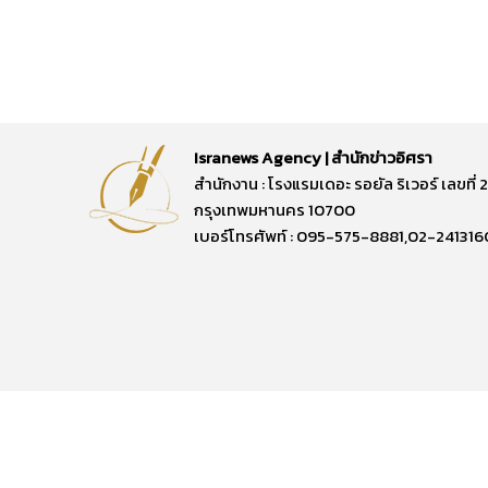
Isranews Agency | สำนักข่าวอิศรา
สำนักงาน : โรงแรมเดอะ รอยัล ริเวอร์ เลขท
กรุงเทพมหานคร 10700
เบอร์โทรศัพท์ : 095-575-8881,02-241316