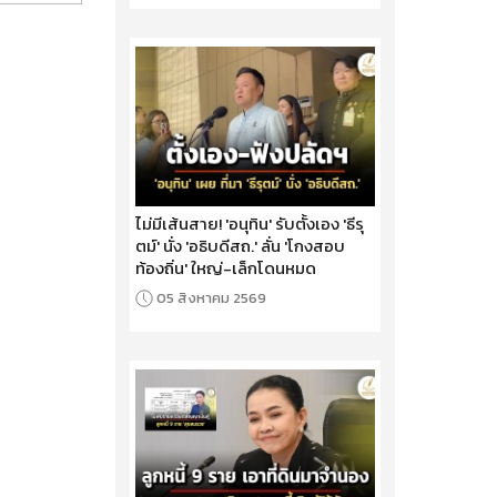
ไม่มีเส้นสาย! 'อนุทิน' รับตั้งเอง 'ธีรุ
ตม์' นั่ง 'อธิบดีสถ.' ลั่น 'โกงสอบ
ท้องถิ่น' ใหญ่-เล็กโดนหมด
05 สิงหาคม 2569