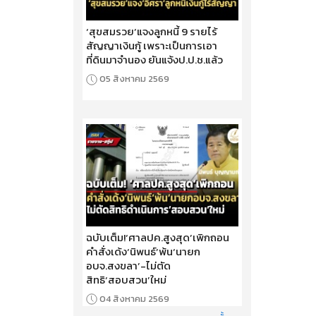
‘สุขสมรวย’แจงลูกหนี้ 9 รายไร้
สัญญาเงินกู้ เพราะเป็นการเอา
ที่ดินมาจำนอง ยันแจ้งป.ป.ช.แล้ว
05 สิงหาคม 2569
ฉบับเต็ม!‘ศาลปค.สูงสุด’เพิกถอน
คำสั่งเด้ง‘นิพนธ์’พ้น‘นายก
อบจ.สงขลา’-ไม่ตัด
สิทธิ‘สอบสวน’ใหม่
04 สิงหาคม 2569