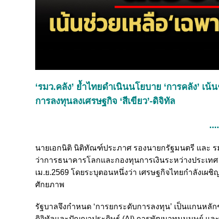
‘รมว.คลัง’ ย้ำไทยดำเนินนโยบาย ‘การคลัง’ เน้น
การลงทุนลงเศรษฐกิจ ‘สีเขียว’-ดิจิทัล
...
นายเอกนิติ นิติทัณฑ์ประภาศ รองนายกรัฐมนตรี และ รม
ว่าการธนาคารโลกและกองทุนการเงินระหว่างประเทศ (Spr
เม.ย.2569
โดยระบุตอนหนึ่งว่า เศรษฐกิจไทยกำลังเผชิญข
ศักยภาพ
รัฐบาลจึงกำหนด ‘การยกระดับการลงทุน’ เป็นแกนหลัก
ดิจิทัลและปัญญาประดิษฐ์ (AI) การพัฒนาทุนมนุษย์ แล