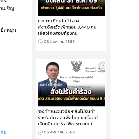
ns:
กเผชิญ
ก.กลาง ขีดเส้น 31 ส.ค.
ส่งก.จังหวัดเพิกถอน 3,440 คน
ยืดหยุ่น
เอี่ยวโกงสอบท้องถิ่น
06 สิงหาคม 2569
‘องค์คณะวินิจฉัยฯ’สั่งไม่รับคำ
ร้อง‘อดีต สส.เพื่อไทย’ขอรื้อคดี
เรียกสินบน 5 ล.พิจารณาใหม่
ไทย
06 สิงหาคม 2569