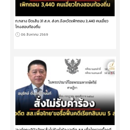
ก.กลาง ขีดเส้น 31 ส.ค. ส่งก.จังหวัดเพิกถอน 3,440 คนเอี่ยว
โกงสอบท้องถิ่น
06 สิงหาคม 2569
‘องค์คณะวินิจฉัยฯ’สั่งไม่รับคำร้อง‘อดีต สส.เพื่อไทย’ขอรื้อคดี