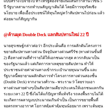
แบบสร้างไปจ่ายไป ทำให้รัฐต้องจ่ายเงินแสนกว่าล้านไวขึ้น 5
ปี รัฐบาลสามารถทำบนสัญญาเดิมได้ โดยมีการทุจริตเชิง
นโยบาย เพื่อเอื้อประยชน์ให้ทุนใหญ่คว้าสัมปทานไปก่อน แล้ว
ค่อยมาแก้สัญญากัน
@ค้านผุด Double Deck แลกสัมปทานใหม่ 22 ปี
นายสุรเชษฐ์กล่าวต่อว่า อีกประเด็นคือ การผลักดันโครงการ
ขยายสัมปทานทางด่วน ปัจจุบันทางด่วนศรีรัช (ทางด่วนขั้นที่
2) คือทางด่วนที่ทำรายได้ให้เอกชนมากสุด ควรกลับมาเป็น
ของรัฐนานแล้ว แต่เกิดการหาเหตุขยายสัมปทาน ทำให้
ประชาชนจ่ายค่าผ่านทางเข้ากระเป๋านายทุนนานขึ้น และ
รัฐบาลนี้พยายามผลักดันการทำโครงการทางด่วนสองชั้น
(Double Deck) จากงามวงศ์วาน - พระราม 9 โดยรวบเอา
ทางด่วนสายต่างๆเป็นสัมปทานเดียวประเคนให้เอกชนแลกกัน
ระยะเวลา 22 ปี ซึ่งไม่ได้แก้ปัญหาที่แท้จริง รถลงพื้นราบไม่ได้
จะเกิดการผลาญงบประมาณเกินจำเป็น เป็นการขยายพื้นที่
จอดรถทางอากาศ โอกาสคุ้มค่าคุ้มทุนน้อยมาก เพราะต้นทุน