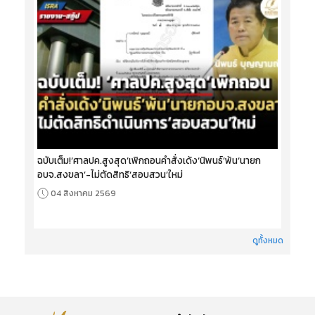
ฉบับเต็ม!‘ศาลปค.สูงสุด’เพิกถอนคำสั่งเด้ง‘นิพนธ์’พ้น‘นายก
อบจ.สงขลา’-ไม่ตัดสิทธิ‘สอบสวน’ใหม่
04 สิงหาคม 2569
ดูทั้งหมด