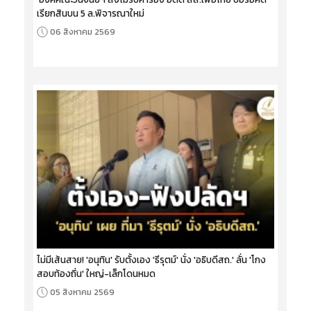
เรียกสินบน 5 ล.พิจารณาใหม่
06 สิงหาคม 2569
ไม่มีเส้นสาย! 'อนุทิน' รับตั้งเอง 'ธีรุตม์' นั่ง 'อธิบดีสถ.' ลั่น 'โกง
สอบท้องถิ่น' ใหญ่-เล็กโดนหมด
05 สิงหาคม 2569