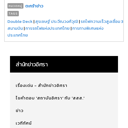
ตะกร้าข่าว
หมวดหมู่
TAGS
Double Deck
|
สุรเชษฐ์ ประวีณวงศ์วุฒิ
|
รถไฟความเร็วสูงเชื่อม 3
สนามบิน
|
การรถไฟแห่งประเทศไทย
|
การทางพิเศษแห่ง
ประเทศไทย
สำนักข่าวอิศรา
เรื่องเด่น - สำนักข่าวอิศรา
ไขคำตอบ 'สถาบันอิศรา' กับ 'สสส.'
ข่าว
เวทีทัศน์