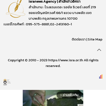
Isranews Agency | สำนักข่าวอิศรา
สำนักงาน : โรงแรมเดอะ รอยัล ริเวอร์ เลขที่ 219
ซอยจรัญสนิทวงศ์ 66/1 แขวง บางพลัด เขต
บางพลัด กรุงเทพมหานคร 10700
เบอร์โทรศัพท์ : 095-575-8881,02-2413160-1
ติดต่อเรา
|
Site Map
Copyright © 2010 - 2023 https://www.isra.or.th All rights
reserved.
อ่านเพิ่มเติม
arrow_forward_ios