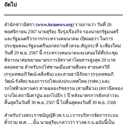
ถัดไป
สำนักข่าวอิศรา (
www.isranews.org
) รายงานว่า วันที่ 26
พฤศจิกายน 2567 นายสุริยะ จึงรุ่งเรืองกิจ รองนายกรัฐมนตรี
และรัฐมนตรีว่าการกระทรวงคมนาคม เปิดเผยว่า ในการ
ประชุมคณะรัฐมนตรีนอกสถานที่ (ครม.สัญจร) ที่ จ.เชียงใหม่
วันที่ 29 พ.ย. 2567 นี้ กระทรวงคมนาคมจะเสนอให้ที่ประชุม
พิจารณาต่อขยายมาตรการอัตราค่าโดยสารสูงสุด 20 บาท
ตลอดสาย สำหรับรถไฟชานเมืองสายสีแดง สายนครวิถี
(กรุงเทพอภิวัฒน์-ตลิ่งชัน) และสายธานีรัถยา (กรุงเทพอภิ
วัฒน์-รังสิต) ของการรถไฟแห่งประเทศไทย (รฟท.) และ
รถไฟฟ้ามหานคร สายฉลองรัชธรรม (สายสีม่วง) (สถานีคลอง
บางไผ่-สถานีเตาปูน ออกไปอีก 1 ปี หลังมาตรการดังกล่าวจะ
สิ้นสุดในวันที่ 30 พ.ย. 2567 นี้ ไปสิ้นสุดลงวันที่ 30 พ.ย. 2568
สำหรับร่างพระราชบัญญัติ (พ.ร.บ.) การบริหารจัดการระบบ
ตั๋วร่วม พ.ศ. ....นั้น นายสุริยะกล่าวว่า ร่างพ.ร.บ.ฉบับนี้เป็น