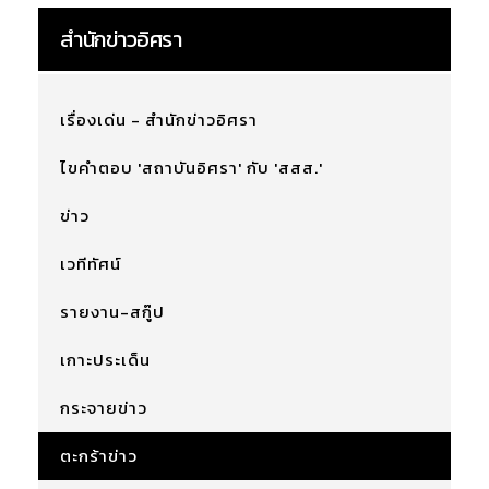
สำนักข่าวอิศรา
เรื่องเด่น - สำนักข่าวอิศรา
ไขคำตอบ 'สถาบันอิศรา' กับ 'สสส.'
ข่าว
เวทีทัศน์
รายงาน-สกู๊ป
เกาะประเด็น
กระจายข่าว
ตะกร้าข่าว