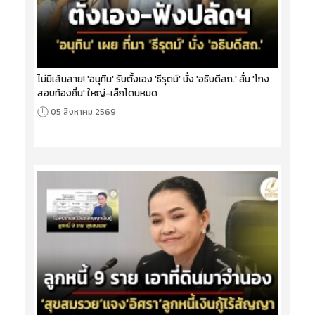
ไม่มีเส้นสาย! 'อนุทิน' รับตั้งเอง 'ธีรุตม์' นั่ง 'อธิบดีสถ.' ลั่น 'โกง
สอบท้องถิ่น' ใหญ่-เล็กโดนหมด
05 สิงหาคม 2569