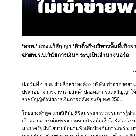
‘ทอท.’ แจงแก้สัญญา ‘ดิวตี้ฟรี-บริหารพื้นที่เชิง
ข่ายพ.ร.บ.วินัยการเงินฯ ระบุเป็นอำนาจบอร์ด
.
เมื่อวันที่ 4 ก.พ. ฝ่ายสื่อสารองค์กร บริษัท ท่าอากาศ
ประกอบกิจการจำหน่ายสินค้าปลอดอากรและสัญญาให้สิ
ราชบัญญัติวินัยการเงินการคลังของรัฐ พ.ศ.2561
โดยอ้างคำพูด นายนิตินัย ศิริสมรรถการ กรรมการผู้อำ
เกิดสถานการณ์แพร่ระบาดของโรคติดเชื้อไวรัสโคโรนา
มาภาครัฐมีนโยบายปิดน่านฟ้าเพื่อป้องกันการแพร่ระบ
ความรับผิดชอบของ ทอท.มีจำนวนลดลงกว่าร้อยละ 90 