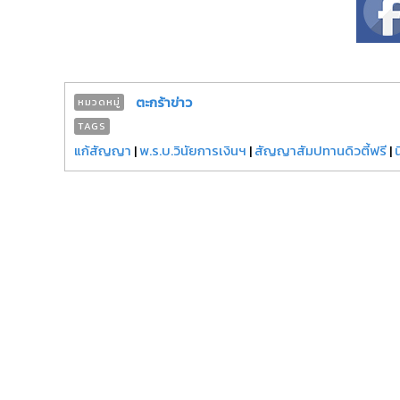
ตะกร้าข่าว
หมวดหมู่
TAGS
แก้สัญญา
|
พ.ร.บ.วินัยการเงินฯ
|
สัญญาสัมปทานดิวตี้ฟรี
|