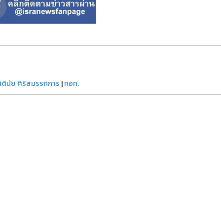
นิตินัย ศิริสมรรถการ
|
ทอท.