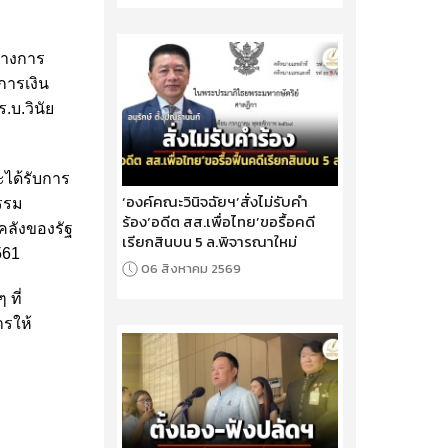
ทางการ
การเงิน
.บ.วินัย
ะได้รับการ
‘องค์คณะวินิจฉัยฯ’สั่งไม่รับคำ
กรรม
ร้อง‘อดีต สส.เพื่อไทย’ขอรื้อคดี
ลังของรัฐ
เรียกสินบน 5 ล.พิจารณาใหม่
561
06 สิงหาคม 2569
ที่
ารให้