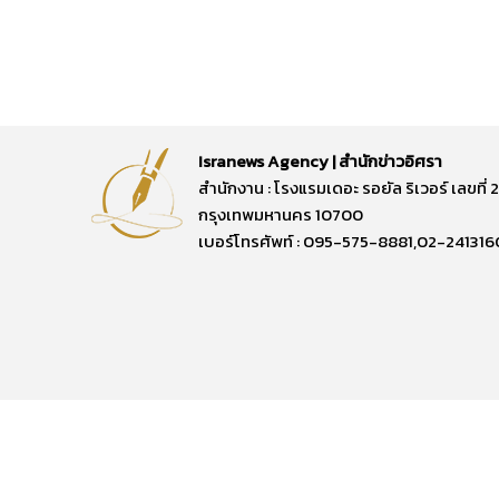
Isranews Agency | สำนักข่าวอิศรา
สำนักงาน : โรงแรมเดอะ รอยัล ริเวอร์ เลขท
กรุงเทพมหานคร 10700
เบอร์โทรศัพท์ : 095-575-8881,02-241316