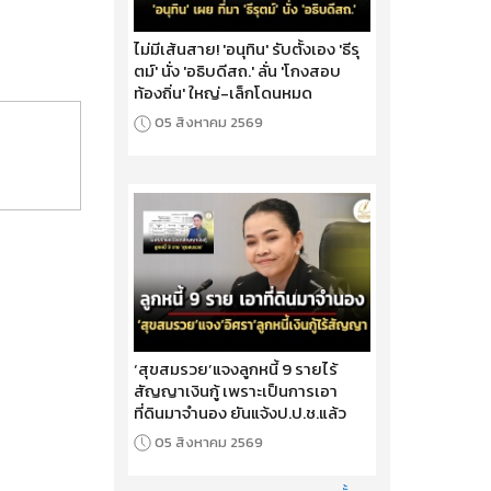
ไม่มีเส้นสาย! 'อนุทิน' รับตั้งเอง 'ธีรุ
ตม์' นั่ง 'อธิบดีสถ.' ลั่น 'โกงสอบ
ท้องถิ่น' ใหญ่-เล็กโดนหมด
05 สิงหาคม 2569
‘สุขสมรวย’แจงลูกหนี้ 9 รายไร้
สัญญาเงินกู้ เพราะเป็นการเอา
ที่ดินมาจำนอง ยันแจ้งป.ป.ช.แล้ว
05 สิงหาคม 2569