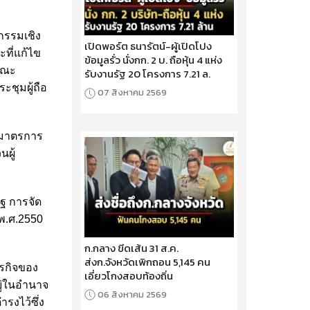
กรรมเชิง
เปิดพอร์ต ธนารัตน์-ผู้เปิดโปง
ที่แก้ไข
ข้อมูลรั่ว นั่งกก. 2 บ. ถือหุ้น 4 แห่ง
คณะ
รับงานรัฐ 20 โครงการ 7.21 ล.
ชุมผู้ถือ
07 สิงหาคม 2569
กมาตรการ
ผู้
ฐ การจัด
พ.ศ.2550
ก.กลาง ขีดเส้น 31 ส.ค.
ส่งก.จังหวัดเพิกถอน 5,145 คน
รกิจของ
เอี่ยวโกงสอบท้องถิ่น
ู่ในอำนาจ
06 สิงหาคม 2569
รงไว้ซึ่ง