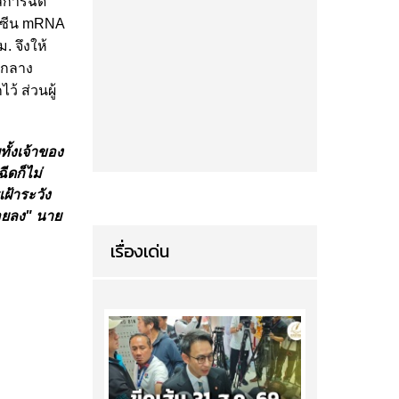
ูลการฉีด
ัคซีน mRNA
ม. จึงให้
นกลาง
้ ส่วนผู้
ั้งเจ้าของ
ีดก็ไม่
เฝ้าระวัง
อยลง" นาย
เรื่องเด่น