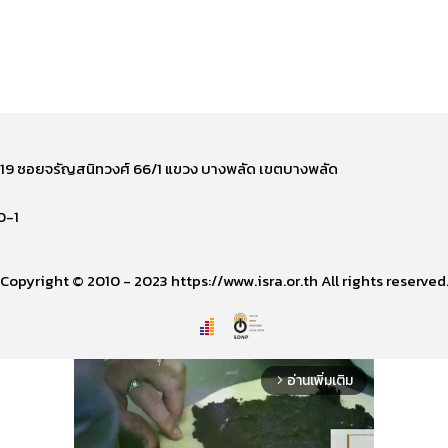
ี่ 219 ซอยจรัญสนิทวงศ์ 66/1 แขวง บางพลัด เขตบางพลัด
0-1
Copyright © 2010 - 2023 https://www.isra.or.th All rights reserved
อ่านเพิ่มเติม
arrow_forward_ios