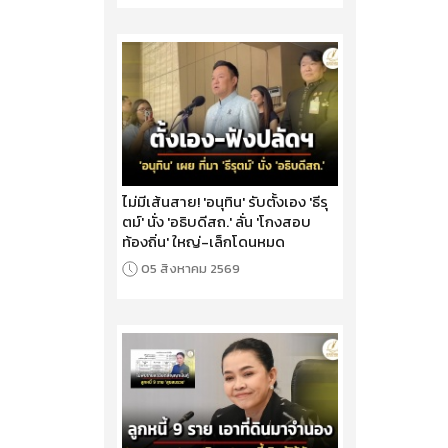
ไม่มีเส้นสาย! 'อนุทิน' รับตั้งเอง 'ธีรุ
ตม์' นั่ง 'อธิบดีสถ.' ลั่น 'โกงสอบ
ท้องถิ่น' ใหญ่-เล็กโดนหมด
05 สิงหาคม 2569