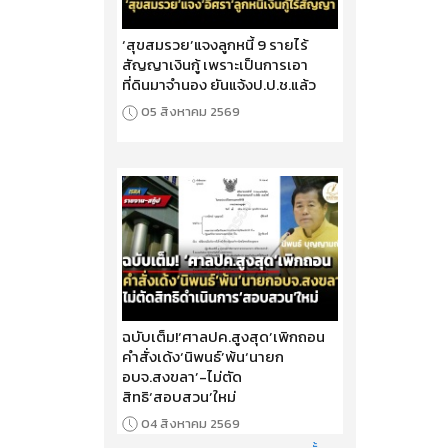
‘สุขสมรวย’แจงลูกหนี้ 9 รายไร้
สัญญาเงินกู้ เพราะเป็นการเอา
ที่ดินมาจำนอง ยันแจ้งป.ป.ช.แล้ว
05 สิงหาคม 2569
ฉบับเต็ม!‘ศาลปค.สูงสุด’เพิกถอน
คำสั่งเด้ง‘นิพนธ์’พ้น‘นายก
อบจ.สงขลา’-ไม่ตัด
สิทธิ‘สอบสวน’ใหม่
04 สิงหาคม 2569