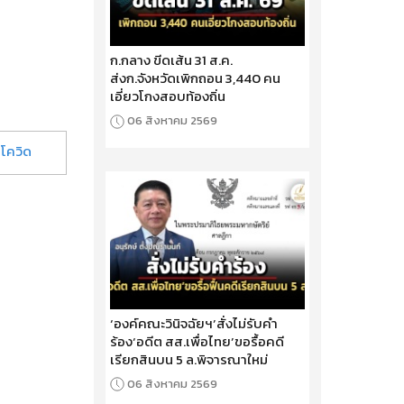
ก.กลาง ขีดเส้น 31 ส.ค.
ส่งก.จังหวัดเพิกถอน 3,440 คน
เอี่ยวโกงสอบท้องถิ่น
06 สิงหาคม 2569
|
โควิด
‘องค์คณะวินิจฉัยฯ’สั่งไม่รับคำ
ร้อง‘อดีต สส.เพื่อไทย’ขอรื้อคดี
เรียกสินบน 5 ล.พิจารณาใหม่
06 สิงหาคม 2569