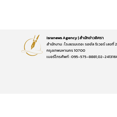
Isranews Agency | สำนักข่าวอิศรา
สำนักงาน : โรงแรมเดอะ รอยัล ริเวอร์ เลขท
กรุงเทพมหานคร 10700
เบอร์โทรศัพท์ : 095-575-8881,02-241316