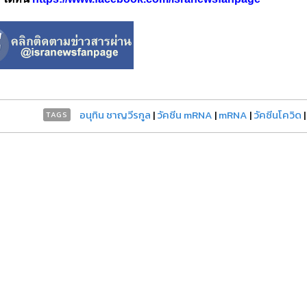
อนุทิน ชาญวีรกูล
|
วัคซีน mRNA
|
mRNA
|
วัคซีนโควิด
TAGS