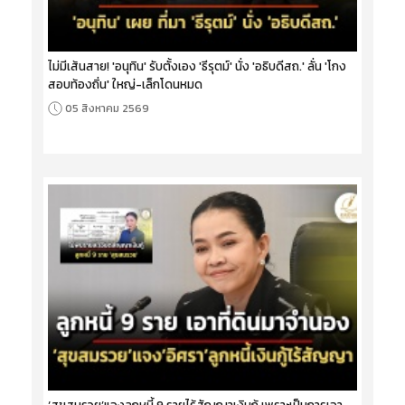
ไม่มีเส้นสาย! 'อนุทิน' รับตั้งเอง 'ธีรุตม์' นั่ง 'อธิบดีสถ.' ลั่น 'โกง
สอบท้องถิ่น' ใหญ่-เล็กโดนหมด
05 สิงหาคม 2569
‘สุขสมรวย’แจงลูกหนี้ 9 รายไร้สัญญาเงินกู้ เพราะเป็นการเอา