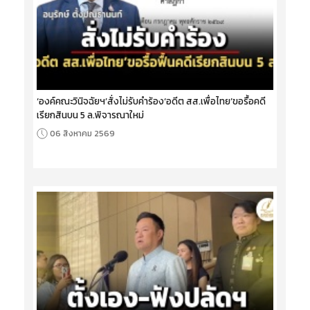
‘องค์คณะวินิจฉัยฯ’สั่งไม่รับคำร้อง‘อดีต สส.เพื่อไทย’ขอรื้อคดี
เรียกสินบน 5 ล.พิจารณาใหม่
06 สิงหาคม 2569