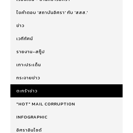
ไขคำตอบ 'สถาบันอิศรา' กับ 'สสส.'
ข่าว
เวทีทัศน์
รายงาน-สกู๊ป
เกาะประเด็น
กระจายข่าว
ตะกร้าข่าว
"HOT" MAIL CORRUPTION
INFOGRAPHIC
อิศราอินไซด์