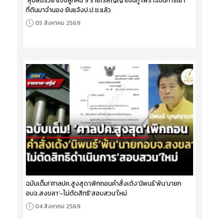
ที่ดินมาจำนอง ยันแจ้งป.ป.ช.แล้ว
05 สิงหาคม 2569
ฉบับเต็ม!‘ศาลปค.สูงสุด’เพิกถอนคำสั่งเด้ง‘นิพนธ์’พ้น‘นายก
อบจ.สงขลา’-ไม่ตัดสิทธิ‘สอบสวน’ใหม่
04 สิงหาคม 2569