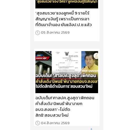
‘สุขสมรวย’แจงลูกหนี้ 9 รายไร้
สัญญาเงินกู้ เพราะเป็นการเอา
ที่ดินมาจำนอง ยันแจ้งป.ป.ช.แล้ว
05 สิงหาคม 2569
ฉบับเต็ม!‘ศาลปค.สูงสุด’เพิกถอน
คำสั่งเด้ง‘นิพนธ์’พ้น‘นายก
อบจ.สงขลา’-ไม่ตัด
สิทธิ‘สอบสวน’ใหม่
04 สิงหาคม 2569