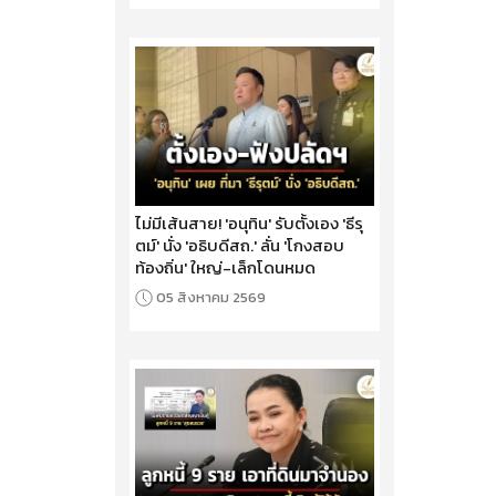
ไม่มีเส้นสาย! 'อนุทิน' รับตั้งเอง 'ธีรุ
ตม์' นั่ง 'อธิบดีสถ.' ลั่น 'โกงสอบ
ท้องถิ่น' ใหญ่-เล็กโดนหมด
05 สิงหาคม 2569