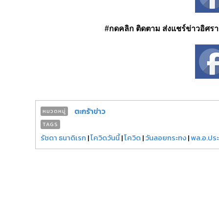
#กดคลิก ติดตาม ส่งแชร์ข่าวอิศรา ได
ตะกร้าข่าว
หมวดหมู่
TAGS
รัชดา ธนาดิเรก
|
โควิดวันนี้
|
โควิด
|
วันลอยกระทง
|
พล.อ.ประย