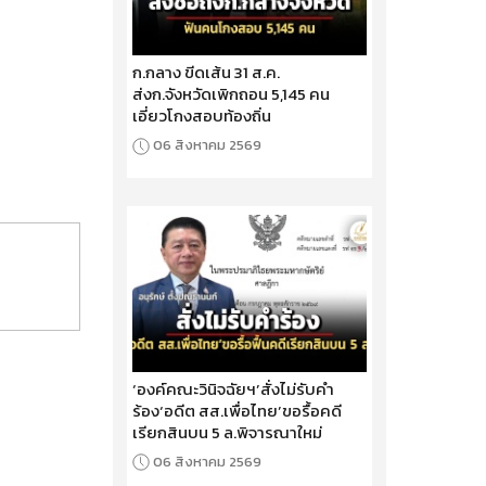
ก.กลาง ขีดเส้น 31 ส.ค.
ส่งก.จังหวัดเพิกถอน 5,145 คน
เอี่ยวโกงสอบท้องถิ่น
06 สิงหาคม 2569
‘องค์คณะวินิจฉัยฯ’สั่งไม่รับคำ
ร้อง‘อดีต สส.เพื่อไทย’ขอรื้อคดี
เรียกสินบน 5 ล.พิจารณาใหม่
06 สิงหาคม 2569