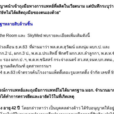
าตนำเข้าถุงมือทางการแพทย์ที่ผลิตในเวียดนาม แต่บันทึกระบุว
ษัทไม่ได้ผลิตถุงมือของตนเองด้วย"
ัฐฯหลายสิบล้านชิ้น
 the Room และ SkyMed พบรายละเอียดเพิ่มเติมดังนี้
่วงเดือน ธ.ค.63 ที่ผ่านมาว่า พล.ต.ต.สุวัฒน์ แสงนุ่ม ผบก.ป. และ
2 ป., ผกก.3 ป., พ.ต.อ.ประสิทธิ์ ฟักศรี ผกก.สภ.ลำลูกกา, พ.ต.ท.ช
นะ รอง ผกก.ป .ฯ, พ.ต.ท.ชนิสสร์ กระจ่างเนตร์ สว.สส,จนท.บก.สตม.,เ
านผลิตภัณฑ์ อุตสาหกรรมฯ
4 ธ.ค.63 เข้าตรวจค้นโรงงานแพ็ดดี้เดอะรูมเทรดดิ้ง จำกัด เลขที่ 9
อุปกรณ์การแพทย์และถุงมือการแพทย์ไม่ได้มาตรฐาน มอก. จำนวนม
้ทำการตรวจยึดและอายัดไว้ในที่เกิดเหตุ
ง อายุ 42 ปี
โดยกล่าวหาว่า เป็นบุคคลต่างด้าว ได้รับอนุญาตให้อย