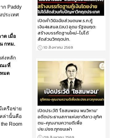
้อจาก Paddy
่างประเทศ
เปิดคำวินิจฉัยส่วนตนพ.ร.ก.กู้
เงิน4แสนล.(จบ) อุดม รัฐอมฤต:
สร้างบรรทัดฐานใหม่-ไม่ได้
ด เมื่อ
สัดส่วนวิกฤตปท.
ใน กทม.
10 สิงหาคม 2569
ส่งหลัก
ณะที่
้งหมด
ีเครือข่าย
เปิดประวัติ 'ไซสมพอน พมวิหาน'
อดีตประธานสภาแห่งชาติลาว อุทิศ
ล่านั้นคือ
ตน-คุณงามความดีเพื่อ
y the Room
ปย.ปชช.ทุกชนเผ่า
09 สิงหาคม 2569