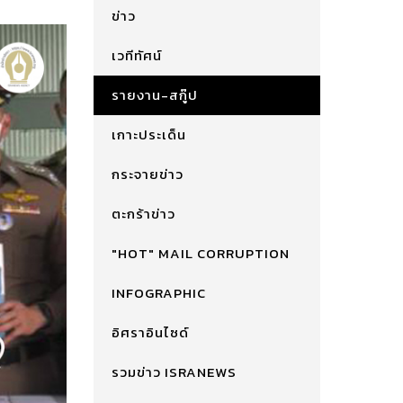
ข่าว
เวทีทัศน์
รายงาน-สกู๊ป
เกาะประเด็น
กระจายข่าว
ตะกร้าข่าว
"HOT" MAIL CORRUPTION
INFOGRAPHIC
อิศราอินไซด์
รวมข่าว ISRANEWS