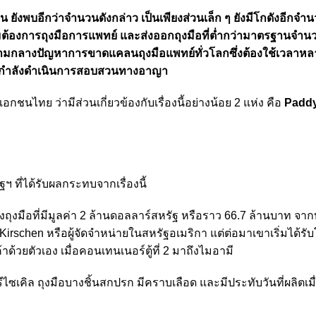
งพบอีกว่าจำนวนดังกล่าว เป็นเพียงส่วนเล็ก ๆ ยังมีโกดังอีกจำน
ามต้องการถุงมือการแพทย์ และส่งออกถุงมือที่ต่ำกว่ามาตรฐานจำ
ท่ามกลางปัญหาการขาดแคลนถุงมือแพทย์ทั่วโลกซึ่งต้องใช้เวลาหล
ะไทยกำลังดำเนินการสอบสวนทางอาญา
่อเอกชนไทย ว่ามีส่วนเกี่ยวข้องกับเรื่องนี้อย่างน้อย 2 แห่ง คือ
Paddy
ัฐฯ ที่ได้รับผลกระทบจากเรื่องนี้
สั่งถุงมือที่มีมูลค่า 2 ล้านดอลลาร์สหรัฐ หรือราว 66.7 ล้านบาท จา
k Kirschen หรือผู้จัดจำหน่ายในสหรัฐอเมริกา แต่ต่อมาเขาเริ่มได้ร
้วยตัวเอง เมื่อคอนเทนเนอร์ตู้ที่ 2 มาถึงไมอามี
ละรีไซเคิล ถุงมือบางชิ้นสกปรก มีคราบเลือด และมีประทับวันที่ผลิตเมื