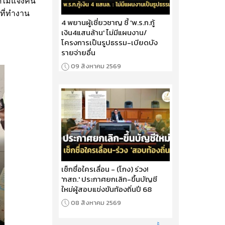
ไม่แจ้งคน
 ที่ทำงาน
4 พยานผู้เชี่ยวชาญ ชี้ 'พ.ร.ก.กู้
เงิน4แสนล้าน' ไม่มีแผนงาน/
โครงการเป็นรูปธรรม-เบียดบัง
รายจ่ายอื่น
09 สิงหาคม 2569
เช็กชื่อใครเลื่อน - (โกง) ร่วง!
'กสถ.' ประกาศยกเลิก-ขึ้นบัญชี
ใหม่ผู้สอบแข่งขันท้องถิ่นปี 68
08 สิงหาคม 2569