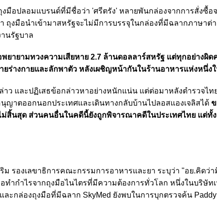
บถุงมือปลอมแบรนด์ที่มีชื่อว่า 'ศรีตรัง' หลายพันกล่องจากการสั่งซื
ยว่า ถุงมือนำเข้ามาสหรัฐจะไม่มีการบรรจุในกล่องที่มีฉลากภาษาต
ยงานรัฐบาล
อพยายามทวงความเสียหาย 2.7 ล้านดอลลาร์สหรัฐ แต่ทุกอย่างผิดคา
้ายร่างกายและลักพาตัว หลังเผชิญหน้ากันในร้านอาหารแห่งหนึ่ง
งกล่าว และปฏิเสธข้อกล่าวหาอย่างหนักแน่น แต่ต่อมาหลังตำรวจไทย
้รับอนุญาตออกนอกประเทศและเดินทางกลับบ้านไปลอสแองเจลิสได้
ข
่สิ้นสุด ส่วนคนอื่นในคดีนี้ยังถูกพิจารณาคดีในประเทศไทย แต่ทั
เสริม รองเลขาธิการคณะกรรมการอาหารและยา ระบุว่า "อย.คิดว่าม
อทำกำไรจากถุงมือไนไตรที่มีความต้องการทั่วโลก หนึ่งในบริษัทเห
 และกล่องถุงมือที่มีฉลาก SkyMed ยังพบในการบุกตรวจค้น Padd