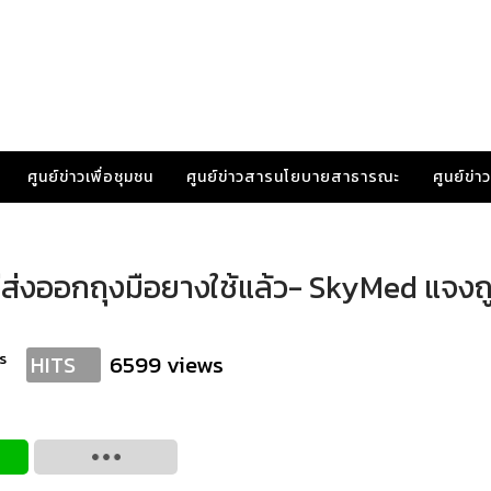
ศูนย์ข่าวเพื่อชุมชน
ศูนย์ข่าวสารนโยบายสาธารณะ
ศูนย์ข่
ดีส่งออกถุงมือยางใช้แล้ว- SkyMed แจง
s
6599 views
HITS