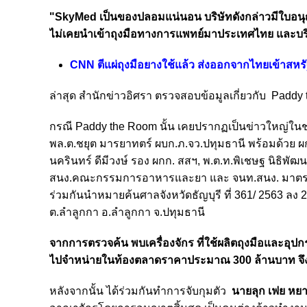
"SkyMed เป็นของปลอมแน่นอน บริษัทดังกล่าวมีใบอนุญ
ไม่เคยนำเข้าถุงมือทางการแพทย์มาประเทศไทย และบริ
CNN ตีแผ่ถุงมือยางใช้แล้ว ส่งออกจากไทยเข้าสหร
ล่าสุด สำนักข่าวอิศรา ตรวจสอบข้อมูลเกี่ยวกับ Paddy
กรณี Paddy the Room นั้น เคยปรากฏเป็นข่าวใหญ่ใน
ช
พล.ต.ชยุต มารยาทตร์ ผบก.ภ.จว.ปทุมธานี พร้อมด้วย ผกก.
นครินทร์
ดีมีวงษ์ รอง ผกก. สสฯ, พ.ต.ท.พิเชษฐ นิธิพัฒ
สนง.คณะกรรมการอาหารและยา และ จนท.สนง. มาตรฐ
ร่วมกันนำหมายค้นศาลจังหวัดธัญบุรี ที่ 361/ 2563 ลง 2
ต.ลำลูกกา อ.ลำลูกกา จ.ปทุมธานี
จากการตรวจค้น พบเครื่องจักร ที่ใช้ผลิตถุงมือและ
ไปจำหน่ายในท้องตลาดราคาประมาณ 300 ล้านบาท จึงได
หลังจากนั้น ได้ร่วมกันทำการจับกุมตัว
นายลุก เฟย หยา