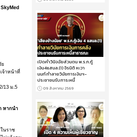
่า SkyMed
เปิดคำวินิจฉัยส่วนตน พ.ร.ก.กู้
ัย
เงิน4แสนล.(1) จิรนิติ หะวา
จ้าหน้าที่
นนท์:ทำลายวินัยการเงินฯ-
ประชาชนรับภาระหนี้
2/13 ม.5
09 สิงหาคม 2569
าก หากนำ
ู่ในราช