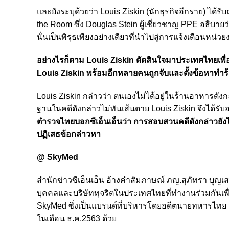
และยังระบุด้วยว่า Louis Ziskin (นักธุรกิจอีกราย) ได้รั
the Room ซึ่ง Douglas Stein ผู้เชี่ยวชาญ PPE อธิบา
นั่นเป็นพิรุธเพียงอย่างเดียวที่นำไปสู่การแจ้งเตือนหน่ว
อย่างไรก็ตาม Louis Ziskin ตัดสินใจมาประเทศไทยเพื่
Louis Ziskin พร้อมอีกหลายคนถูกจับและตั้งข้อหาทำร
Louis Ziskin กล่าวว่า ตนเองไม่ได้อยู่ในร้านอาหารดั
ฐานในคดีดังกล่าวไม่ทันเส้นตาย Louis Ziskin จึงได
ตำรวจไทยบอกซีเอ็นเอ็นว่า การสอบสวนคดีดังกล่าวยังไม
ปฏิเสธข้อกล่าวหา
@ SkyMed
สำนักข่าวซีเอ็นเอ็น อ้างคำสัมภาษณ์ ภญ.สุภัทรา บุญ
บุคคลและบริษัททุจริตในประเทศไทยที่ทำงานร่วมกันเพื่
SkyMed ซึ่งเป็นแบรนด์ที่บริหารโดยอดีตนายทหารไทย
ในเดือน ธ.ค.2563 ด้วย