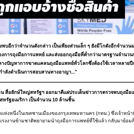
อีกว่าจำนวนดังกล่าว เป็นเพียงส่วนเล็ก ๆ ยังมีโกดังอีกจำนวนมา
้องการถุงมือการแพทย์ และส่งออกถุงมือที่ต่ำกว่ามาตรฐานจำนว
กลางปัญหาการขาดแคลนถุงมือแพทย์ทั่วโลกซึ่งต้องใช้เวลาหลายปี
ไทยกำลังดำเนินการสอบสวนทางอาญา..."
นเอ็น สื่อยักษ์ใหญ่สหรัฐฯ ออกมาตีแผ่ประเด็นข่าวการตรวจพบถุงมือแ
รัฐอเมริกา เป็นจำนวน 10 ล้านชิ้น
ดังแห่งหนึ่งในเขตชานเมืองของกรุงเทพมหานคร (กทม.) ซึ่งเจ้าหน้าท
บแรงงานข้ามชาติพยายามนำถุงมือการแพทย์ที่ใช้แล้ว กลับมาย้อมสี