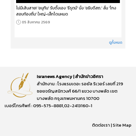
ไม่มีเส้นสาย! 'อนุทิน' รับตั้งเอง 'ธีรุตม์' นั่ง 'อธิบดีสถ.' ลั่น 'โกง
สอบท้องถิ่น' ใหญ่-เล็กโดนหมด
05 สิงหาคม 2569
ดูทั้งหมด
Isranews Agency | สำนักข่าวอิศรา
สำนักงาน : โรงแรมเดอะ รอยัล ริเวอร์ เลขที่ 219
ซอยจรัญสนิทวงศ์ 66/1 แขวง บางพลัด เขต
บางพลัด กรุงเทพมหานคร 10700
เบอร์โทรศัพท์ : 095-575-8881,02-2413160-1
ติดต่อเรา
|
Site Map