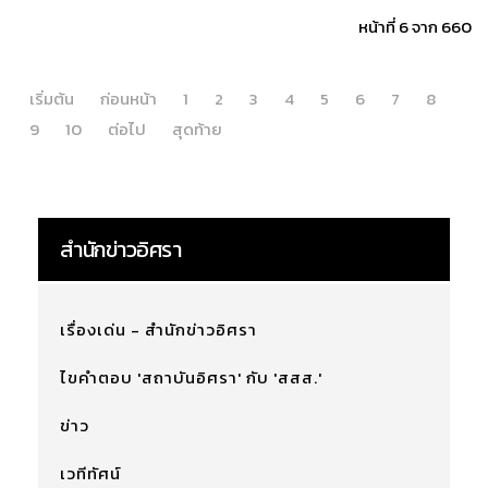
หน้าที่ 6 จาก 660
เริ่มต้น
ก่อนหน้า
1
2
3
4
5
6
7
8
9
10
ต่อไป
สุดท้าย
สำนักข่าวอิศรา
เรื่องเด่น - สำนักข่าวอิศรา
ไขคำตอบ 'สถาบันอิศรา' กับ 'สสส.'
ข่าว
เวทีทัศน์