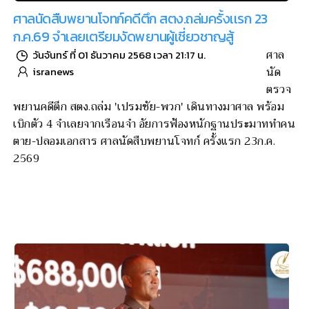
ศาลนัดสืบพยานโจทก์คดีตึก สตง.ถล่มครั้งเเรก 23
ก.ค.69 จำเลยเตรียมงัดพยานผู้เชี่ยวชาญสู้
ศาล
วันจันทร์ ที่ 01 ธันวาคม 2568 เวลา 21:17 น.
นัด
isranews
ตรวจ
พยานคดีตึก สตง.ถล่ม 'เปรมชัย-พวก' เดินทางมาศาล พร้อม
เบิกตัว 4 จำเลยจากเรือนจำ อัยการฟ้องหนักฐานประมาททำคน
ตาย-ปลอมเอกสาร ศาลนัดสืบพยานโจทก์ ครั้งแรก 23ก.ค.
2569