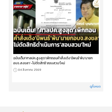
ฉบับเต็ม!‘ศาลปค.สูงสุด’เพิกถอนคำสั่งเด้ง‘นิพนธ์’พ้น‘นายก
อบจ.สงขลา’-ไม่ตัดสิทธิ‘สอบสวน’ใหม่
04 สิงหาคม 2569
ดูทั้งหมด