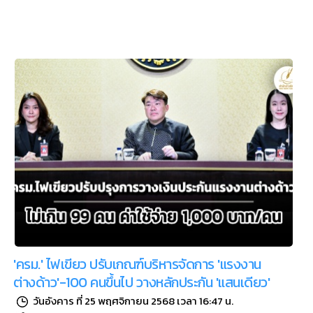
'ครม.' ไฟเขียว ปรับเกณฑ์บริหารจัดการ 'แรงงาน
ต่างด้าว'-100 คนขึ้นไป วางหลักประกัน 'แสนเดียว'
วันอังคาร ที่ 25 พฤศจิกายน 2568 เวลา 16:47 น.