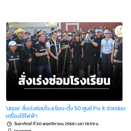
'นฤมล' สั่งเร่งซ่อมโรงเรียน-ตั้ง 50 ศูนย์ Fix It ช่วยซ่อม
เครื่องใช้ไฟฟ้า
วันอาทิตย์ ที่ 30 พฤศจิกายน 2568 เวลา 18:59 น.
isranews