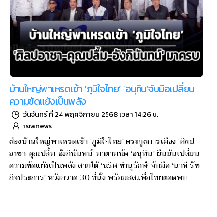
บ้านใหญ่พาเหรดเข้า ‘ภูมิใจไทย’ ‘อนุทิน’จับมือเปลี่ยน
ความขัดแย้งเป็นพลัง
วันจันทร์ ที่ 24 พฤศจิกายน 2568 เวลา 14:26 น.
isranews
ส่องบ้านใหญ่พาเหรดเข้า ‘ภูมิใจไทย’ ตระกูลการเมือง ‘ศิลป
อาชา-คุณปลื้ม-อังกินันทน์’ มาตามนัด ‘อนุทิน’ ยืนยันเปลี่ยน
ความขัดแย้งเป็นพลัง สายใต้ ‘นริศ ขำนุรักษ์’ จับมือ ‘นาที รัช
กิจประการ’ หวังกวาด 30 ที่นั่ง พร้อมสส.เพื่อไทยตอดพบ