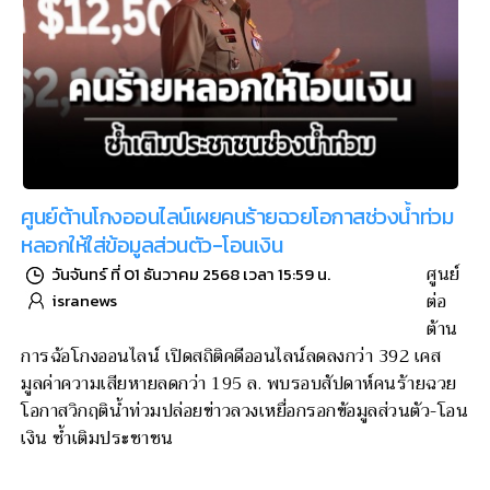
ศูนย์ต้านโกงออนไลน์เผยคนร้ายฉวยโอกาสช่วงน้ำท่วม
หลอกให้ใส่ข้อมูลส่วนตัว-โอนเงิน
ศูนย์
วันจันทร์ ที่ 01 ธันวาคม 2568 เวลา 15:59 น.
ต่อ
isranews
ต้าน
การฉ้อโกงออนไลน์​ เปิดสถิติคดีออนไลน์ลดลงกว่า 392 เคส
มูลค่าความเสียหายลดกว่า 195 ล. พบรอบสัปดาห์คนร้ายฉวย
โอกาสวิกฤติน้ำท่วมปล่อยข่าวลวงเหยื่อกรอกข้อมูลส่วนตัว-โอน
เงิน ซ้ำเติมประชาชน