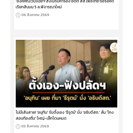
‘องค์คณะวินิจฉัยฯ’สั่งไม่รับคำร้อง‘อดีต สส.เพื่อไทย’ขอรื้อคดี
เรียกสินบน 5 ล.พิจารณาใหม่
06 สิงหาคม 2569
ไม่มีเส้นสาย! 'อนุทิน' รับตั้งเอง 'ธีรุตม์' นั่ง 'อธิบดีสถ.' ลั่น 'โกง
สอบท้องถิ่น' ใหญ่-เล็กโดนหมด
05 สิงหาคม 2569