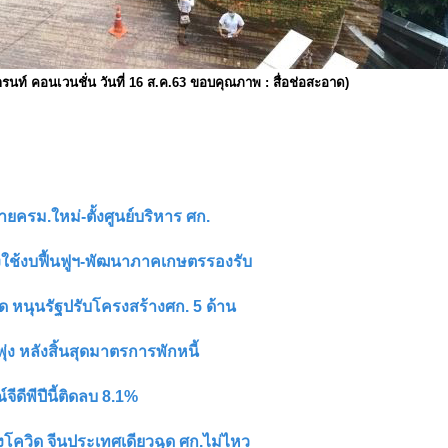
นท์ คอนเวนชั่น วันที่ 16 ส.ค.63 ขอบคุณภาพ : สื่อช่อสะอาด)
ยบายครม.ใหม่-ตั้งศูนย์บริหาร ศก.
ร่งใช้งบฟื้นฟูฯ-พัฒนาภาคเกษตรรองรับ
าด หนุนรัฐปรับโครงสร้างศก. 5 ด้าน
' พุ่ง หลังสิ้นสุดมาตรการพักหนี้
ีดีพีปีนี้ติดลบ 8.1%
งโควิด จีนประเทศเดียวฉุด ศก.ไม่ไหว