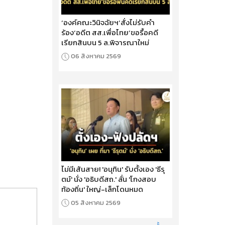
‘องค์คณะวินิจฉัยฯ’สั่งไม่รับคำ
ร้อง‘อดีต สส.เพื่อไทย’ขอรื้อคดี
เรียกสินบน 5 ล.พิจารณาใหม่
06 สิงหาคม 2569
ไม่มีเส้นสาย! 'อนุทิน' รับตั้งเอง 'ธีรุ
ตม์' นั่ง 'อธิบดีสถ.' ลั่น 'โกงสอบ
ท้องถิ่น' ใหญ่-เล็กโดนหมด
05 สิงหาคม 2569