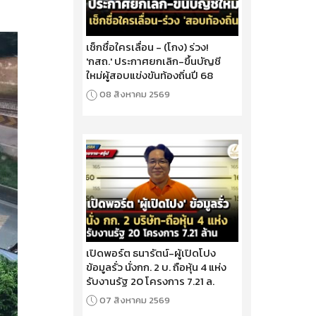
เช็กชื่อใครเลื่อน - (โกง) ร่วง!
'กสถ.' ประกาศยกเลิก-ขึ้นบัญชี
ใหม่ผู้สอบแข่งขันท้องถิ่นปี 68
08 สิงหาคม 2569
เปิดพอร์ต ธนารัตน์-ผู้เปิดโปง
ข้อมูลรั่ว นั่งกก. 2 บ. ถือหุ้น 4 แห่ง
รับงานรัฐ 20 โครงการ 7.21 ล.
07 สิงหาคม 2569