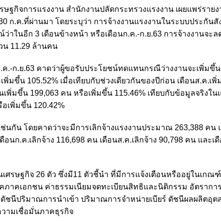
เศรษฐกิจการแรงงาน สำนักงานปลัดกระทรวงแรงงาน เผยแพร่ราย
่ 30 ก.ค.ที่ผ่านมา โดยระบุว่า การจ้างงานแรงงานในระบบประกันสังค
ว่าในอีก 3 เดือนข้างหน้า หรือเดือนก.ค.-ก.ย.63 การจ้างงานจะล
นวน 11.29 ล้านคน
.ค.-ก.ย.63 คาดว่าผู้ขอรับประโยชน์ทดแทนกรณีว่างงานจะเพิ่มขึ้น
พิ่มขึ้น 105.52% เมื่อเทียบกับช่วงเดียวกันของปีก่อน เดือนส.ค.เพิ่ม
พิ่มขึ้น 199,063 คน หรือเพิ่มขึ้น 115.46% เทียบกับข้อมูลจริงในเดื
อเพิ่มขึ้น 120.42%
ึ้นเช่นกัน โดยคาดว่าจะมีการเลิกจ้างแรงงานประมาณ 263,388 คน แ
ดือนก.ค.เลิกจ้าง 116,698 คน เดือนส.ค.เลิกจ้าง 90,798 คน และเดื
ศรษฐกิจ 26 ตัว ซึ่งมี11 ตัวชี้นำ ที่มีการแจ้งเตือนหรืออยู่ในเกณฑ
โภคภาคเอกชน ค่าธรรมเนียมจดทะเบียนสิทธิและนิติกรรม อัตราการใ
ดัชนีปริมาณการนําเข้า ปริมาณการจําหน่ายเบียร์ ดัชนีผลผลิตอ
วามเชื่อมั่นภาคธุรกิจ