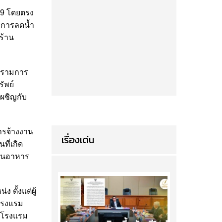
19 โดยตรง
ริการลดน้ำ
ร้าน
งครามการ
รัพย์
ผชิญกับ
การจ้างงาน
เรื่องเด่น
ที่เกิด
ร้านอาหาร
 ตั้งแต่ผู้
งโรงแรม
าโรงแรม