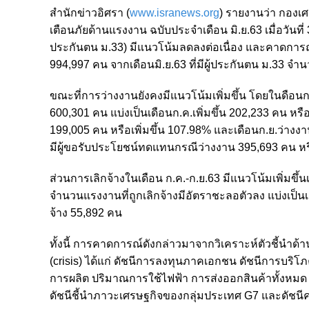
สำนักข่าวอิศรา (
www.isranews.org
) รายงานว่า กอง
เตือนภัยด้านแรงงาน ฉบับประจำเดือน มิ.ย.63 เมื่อวันที
ประกันตน ม.33) มีแนวโน้มลดลงต่อเนื่อง และคาดการณ์
994,997 คน จากเดือนมิ.ย.63 ที่มีผู้ประกันตน ม.33 จำ
ขณะที่การว่างงานยังคงมีแนวโน้มเพิ่มขึ้น โดยในดือนก
600,301 คน แบ่งเป็นเดือนก.ค.เพิ่มขึ้น 202,233 คน หรือเ
199,005 คน หรือเพิ่มขึ้น 107.98% และเดือนก.ย.ว่างงานเ
มีผู้ขอรับประโยชน์ทดแทนกรณีว่างงาน 395,693 คน หรื
ส่วนการเลิกจ้างในเดือน ก.ค.-ก.ย.63 มีแนวโน้มเพิ่มข
จำนวนแรงงานที่ถูกเลิกจ้างมีอัตราชะลอตัวลง แบ่งเป็นเ
จ้าง 55,892 คน
ทั้งนี้ การคาดการณ์ดังกล่าวมาจากวิเคราะห์ตัวชี้นำด้านเ
(crisis) ได้แก่ ดัชนีการลงทุนภาคเอกชน ดัชนีการบริ
การผลิต ปริมาณการใช้ไฟฟ้า การส่งออกสินค้าทั้งหมด 
ดัชนีชี้นําภาวะเศรษฐกิจของกลุ่มประเทศ G7 และดัชนีค