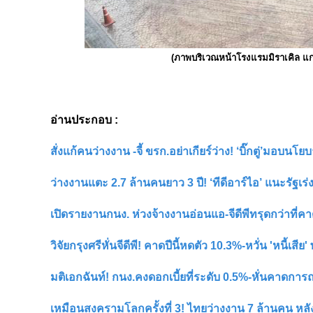
(ภาพบริเวณหน้าโรงแรมมิราเคิล แกร
อ่านประกอบ :
สั่งแก้คนว่างงาน -จี้ ขรก.อย่าเกียร์ว่าง! ‘บิ๊กตู่’มอบนโ
ว่างงานแตะ 2.7 ล้านคนยาว 3 ปี! ‘ทีดีอาร์ไอ’ แนะรัฐเ
เปิดรายงานกนง. ห่วงจ้างงานอ่อนแอ-จีดีพีทรุดกว่าที่ค
วิจัยกรุงศรีหั่นจีดีพี! คาดปีนี้หดตัว 10.3%-หวั่น 'หนี้เสีย
มติเอกฉันท์! กนง.คงดอกเบี้ยที่ระดับ 0.5%-หั่นคาดการณ์จ
เหมือนสงครามโลกครั้งที่ 3! ไทยว่างงาน 7 ล้านคน หลั