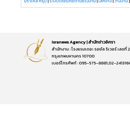
มิราเคิล กรุ๊ป
|
ระบบเตือนภัยด้านแรงงาน
|
เลิกจ้าง
|
ว่างงาน
Isranews Agency | สำนักข่าวอิศรา
สำนักงาน : โรงแรมเดอะ รอยัล ริเวอร์ เลขท
กรุงเทพมหานคร 10700
เบอร์โทรศัพท์ : 095-575-8881,02-241316