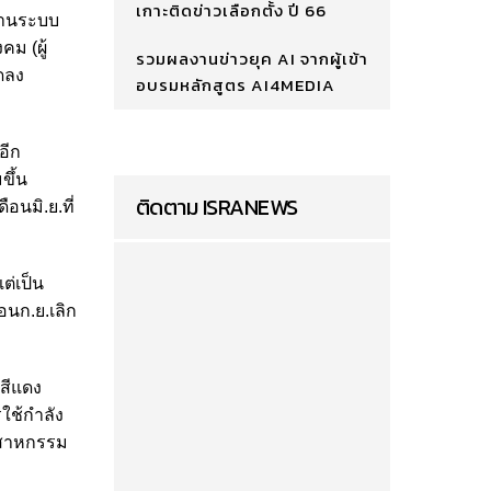
เกาะติดข่าวเลือกตั้ง ปี 66
งานระบบ
ม (ผู้
รวมผลงานข่าวยุค AI จากผู้เข้า
ดลง
อบรมหลักสูตร AI4MEDIA
อีก
ขึ้น
ติดตาม ISRANEWS
อนมิ.ย.ที่
ต่เป็น
อนก.ย.เลิก
์สีแดง
ช้กําลัง
ุตสาหกรรม