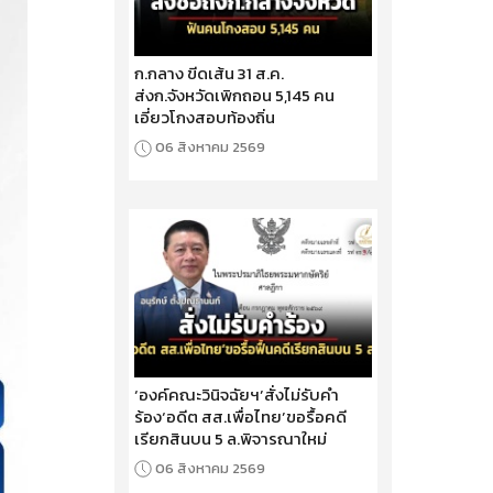
ก.กลาง ขีดเส้น 31 ส.ค.
ส่งก.จังหวัดเพิกถอน 5,145 คน
เอี่ยวโกงสอบท้องถิ่น
06 สิงหาคม 2569
‘องค์คณะวินิจฉัยฯ’สั่งไม่รับคำ
ร้อง‘อดีต สส.เพื่อไทย’ขอรื้อคดี
เรียกสินบน 5 ล.พิจารณาใหม่
06 สิงหาคม 2569