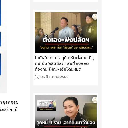
ไม่มีเส้นสาย! 'อนุทิน' รับตั้งเอง 'ธีรุ
ตม์' นั่ง 'อธิบดีสถ.' ลั่น 'โกงสอบ
ท้องถิ่น' ใหญ่-เล็กโดนหมด
05 สิงหาคม 2569
ทำธุรกรรม
และต้องมี