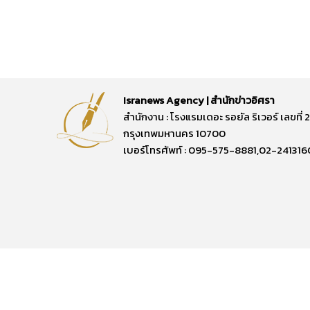
Isranews Agency | สำนักข่าวอิศรา
สำนักงาน : โรงแรมเดอะ รอยัล ริเวอร์ เลขท
กรุงเทพมหานคร 10700
เบอร์โทรศัพท์ : 095-575-8881,02-241316