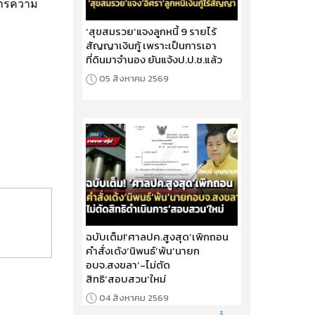
การความ
‘สุขสมรวย’แจงลูกหนี้ 9 รายไร้
สัญญาเงินกู้ เพราะเป็นการเอา
ที่ดินมาจำนอง ยันแจ้งป.ป.ช.แล้ว
05 สิงหาคม 2569
ฉบับเต็ม!‘ศาลปค.สูงสุด’เพิกถอน
คำสั่งเด้ง‘นิพนธ์’พ้น‘นายก
อบจ.สงขลา’-ไม่ตัด
สิทธิ‘สอบสวน’ใหม่
04 สิงหาคม 2569