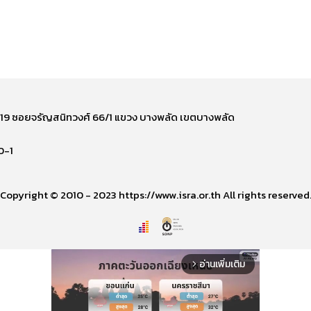
ี่ 219 ซอยจรัญสนิทวงศ์ 66/1 แขวง บางพลัด เขตบางพลัด
0-1
Copyright © 2010 - 2023 https://www.isra.or.th All rights reserved
อ่านเพิ่มเติม
arrow_forward_ios