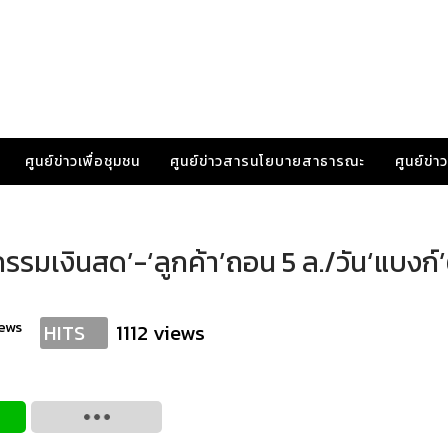
ศูนย์ข่าวเพื่อชุมชน
ศูนย์ข่าวสารนโยบายสาธารณะ
ศูนย์ข่
รมเงินสด’-‘ลูกค้า’ถอน 5 ล./วัน‘แบงก์’
ews
1112 views
HITS