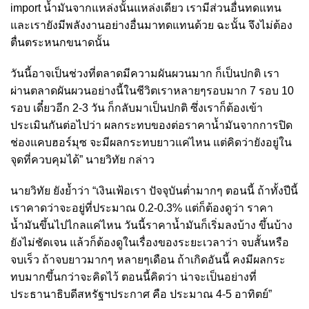
import น้ำมันจากแหล่งนั้นแหล่งเดียว เรามีส่วนอื่นทดแทน
และเรายังมีพลังงานอย่างอื่นมาทดแทนด้วย ฉะนั้น จึงไม่ต้อง
ตื่นตระหนกขนาดนั้น
วันนี้อาจเป็นช่วงที่ตลาดมีความผันผวนมาก ก็เป็นปกติ เรา
ผ่านตลาดผันผวนอย่างนี้ในชีวิตเราหลายๆรอบมาก 7 รอบ 10
รอบ เดี๋ยวอีก 2-3 วัน ก็กลับมาเป็นปกติ ซึ่งเราก็ต้องเข้า
ประเมินกันต่อไปว่า ผลกระทบของต่อราคาน้ำมันจากการปิด
ช่องแคบฮอร์มุซ จะมีผลกระทบยาวแค่ไหน แต่คิดว่ายังอยู่ใน
จุดที่ควบคุมได้” นายวิทัย กล่าว
นายวิทัย ยังย้ำว่า “เงินเฟ้อเรา ปัจจุบันต่ำมากๆ ตอนนี้ ถ้าทั้งปีนี้
เราคาดว่าจะอยู่ที่ประมาณ 0.2-0.3% แต่ก็ต้องดูว่า ราคา
น้ำมันขึ้นไปไกลแค่ไหน วันนี้ราคาน้ำมันก็เริ่มลงบ้าง ขึ้นบ้าง
ยังไม่ชัดเจน แล้วก็ต้องดูในเรื่องของระยะเวลาว่า จบสั้นหรือ
จบเร็ว ถ้าจบยาวมากๆ หลายๆเดือน ถ้าเกิดอันนี้ คงมีผลกระ
ทบมากขึ้นกว่าจะคิดไว้ ตอนนี้คิดว่า น่าจะเป็นอย่างที่
ประธานาธิบดีสหรัฐฯประกาศ คือ ประมาณ 4-5 อาทิตย์”