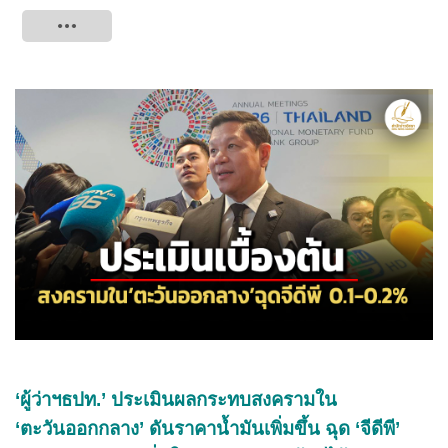
Tweet
‘ผู้ว่าฯธปท.’ ประเมินผลกระทบสงครามใน
‘ตะวันออกกลาง’ ดันราคาน้ำมันเพิ่มขึ้น ฉุด ‘จีดีพี’