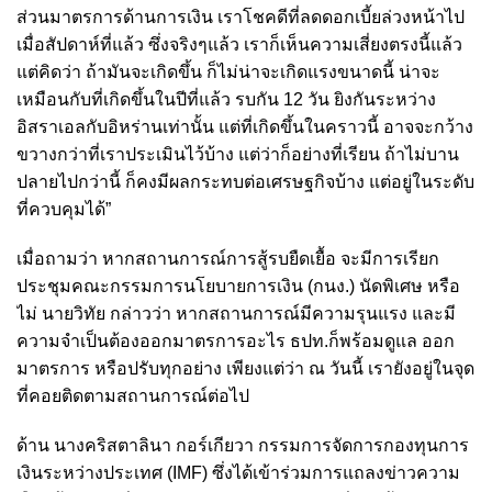
ส่วนมาตรการด้านการเงิน เราโชคดีที่ลดดอกเบี้ยล่วงหน้าไป
เมื่อสัปดาห์ที่แล้ว ซึ่งจริงๆแล้ว เราก็เห็นความเสี่ยงตรงนี้แล้ว
แต่คิดว่า ถ้ามันจะเกิดขึ้น ก็ไม่น่าจะเกิดแรงขนาดนี้ น่าจะ
เหมือนกับที่เกิดขึ้นในปีที่แล้ว รบกัน 12 วัน ยิงกันระหว่าง
อิสราเอลกับอิหร่านเท่านั้น แต่ที่เกิดขึ้นในคราวนี้ อาจจะกว้าง
ขวางกว่าที่เราประเมินไว้บ้าง แต่ว่าก็อย่างที่เรียน ถ้าไม่บาน
ปลายไปกว่านี้ ก็คงมีผลกระทบต่อเศรษฐกิจบ้าง แต่อยู่ในระดับ
ที่ควบคุมได้”
เมื่อถามว่า หากสถานการณ์การสู้รบยืดเยื้อ จะมีการเรียก
ประชุมคณะกรรมการนโยบายการเงิน (กนง.) นัดพิเศษ หรือ
ไม่ นายวิทัย กล่าวว่า หากสถานการณ์มีความรุนแรง และมี
ความจำเป็นต้องออกมาตรการอะไร ธปท.ก็พร้อมดูแล ออก
มาตรการ หรือปรับทุกอย่าง เพียงแต่ว่า ณ วันนี้ เรายังอยู่ในจุด
ที่คอยติดตามสถานการณ์ต่อไป
ด้าน นางคริสตาลินา กอร์เกียวา กรรมการจัดการกองทุนการ
เงินระหว่างประเทศ (IMF) ซึ่งได้เข้าร่วมการแถลงข่าวความ