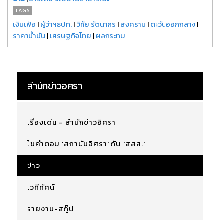
TAGS
เงินเฟ้อ
|
ผู้ว่าฯธปท.
|
วิทัย รัตนากร
|
สงคราม
|
ตะวันออกกลาง
|
ราคาน้ำมัน
|
เศรษฐกิจไทย
|
ผลกระทบ
สำนักข่าวอิศรา
เรื่องเด่น - สำนักข่าวอิศรา
ไขคำตอบ 'สถาบันอิศรา' กับ 'สสส.'
ข่าว
เวทีทัศน์
รายงาน-สกู๊ป