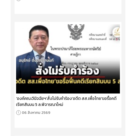
‘องค์คณะวินิจฉัยฯ’สั่งไม่รับคำร้อง‘อดีต สส.เพื่อไทย’ขอรื้อคดี
เรียกสินบน 5 ล.พิจารณาใหม่
06 สิงหาคม 2569