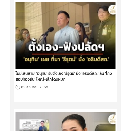
ไม่มีเส้นสาย! 'อนุทิน' รับตั้งเอง 'ธีรุตม์' นั่ง 'อธิบดีสถ.' ลั่น 'โกง
สอบท้องถิ่น' ใหญ่-เล็กโดนหมด
05 สิงหาคม 2569