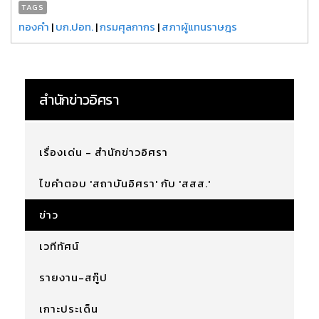
TAGS
ทองคำ
|
บก.ปอท.
|
กรมศุลกากร
|
สภาผู้แทนราษฎร
สำนักข่าวอิศรา
เรื่องเด่น - สำนักข่าวอิศรา
ไขคำตอบ 'สถาบันอิศรา' กับ 'สสส.'
ข่าว
เวทีทัศน์
รายงาน-สกู๊ป
เกาะประเด็น