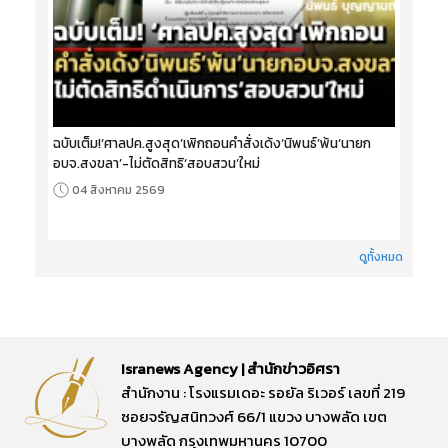
ฉบับเต็ม!‘ศาลปค.สูงสุด’เพิกถอนคำสั่งเด้ง‘นิพนธ์’พ้น‘นายก
อบจ.สงขลา’-ไม่ตัดสิทธิ‘สอบสวน’ใหม่
04 สิงหาคม 2569
ดูทั้งหมด
Isranews Agency | สำนักข่าวอิศรา
สำนักงาน : โรงแรมเดอะ รอยัล ริเวอร์ เลขที่ 219
ซอยจรัญสนิทวงศ์ 66/1 แขวง บางพลัด เขต
บางพลัด กรุงเทพมหานคร 10700