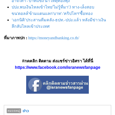
อาจ'เทา'-'บาทแข็ง'นำ เหตุทองพุ่ง
ปปง.พบเงินไหลเข้าไทย'ไม่รู้ที่มา'3 ทาง-เล็งสอบ
ขน'ดอลล์'ข้ามแดนแลก'บาท'-'คริปโทฯ'ซื้อทอง
‘เอกนิติ’ประสานทีมคลัง-ธปท.-ปปง.แล้ว หลังมีข่าวเงิน
ลึกลับไหลเข้าประเทศ
ที่มาภาพปก :
https://moneyandbanking.co.th/
#กดคลิก ติดตาม ส่งแชร์ข่าวอิศรา ได้ที่นี่
https://www.facebook.com/isranewsfanpage
ข่าว
หมวดหมู่