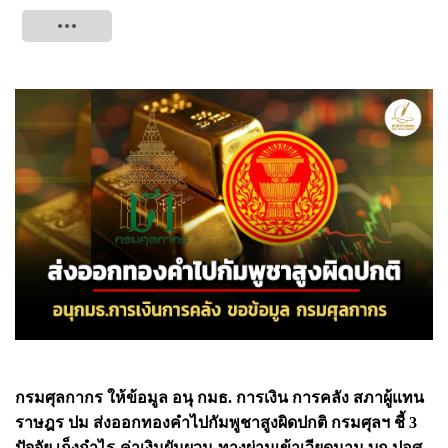
Tweet
กรมศุลกากร ให้ข้อมูล อนุ กมธ. การเงิน การคลัง สภาผู้แทน
ราษฎร ปม ส่งออกทองคำไปกัมพูชาสูงผิดปกติ กรมศุลฯ ชี้ 3
ปัจจัย เก็งกำไร-ค่าเงินผันผวน-ทางผ่านเข้าเวียดนาม บก.ปอศ.