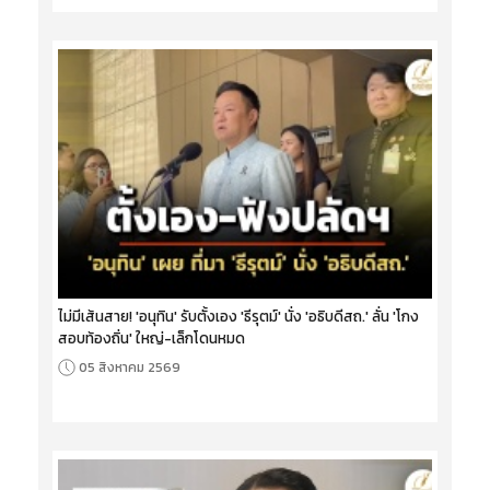
ไม่มีเส้นสาย! 'อนุทิน' รับตั้งเอง 'ธีรุตม์' นั่ง 'อธิบดีสถ.' ลั่น 'โกง
สอบท้องถิ่น' ใหญ่-เล็กโดนหมด
05 สิงหาคม 2569