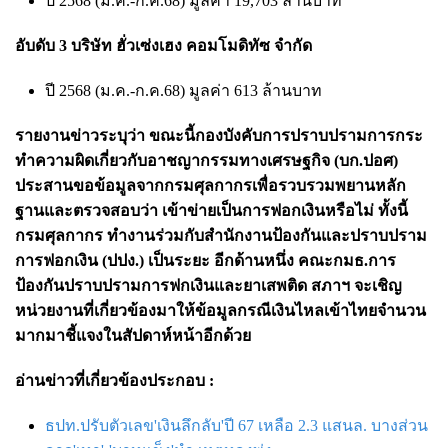
ปี 2568 (ม.ค.-ก.ค.68) มูลค่า 19,703 ล้านบาท
อับดับ 3 บริษัท ฮั่วเซ่งเฮง คอมโมดิทัซ จำกัด
ปี 2568 (ม.ค.-ก.ค.68) มูลค่า 613 ล้านบาท
รายงานข่าวระบุว่า ขณะนี้กองบังคับการปราบปรามการกระ
ทำความผิดเกี่ยวกับอาชญากรรมทางเศรษฐกิจ (บก.ปอศ)
ประสานขอข้อมูลจากกรมศุลกากรเพื่อรวบรวมพยานหลัก
ฐานและตรวจสอบว่า เข้าข่ายเป็นการฟอกเงินหรือไม่ ทั้งนี้
กรมศุลกากร ทำงานร่วมกับสำนักงานป้องกันและปราบปราม
การฟอกเงิน (ปปง.) เป็นระยะ อีกด้านหนึ่ง คณะกมธ.การ
ป้องกันปราบปรามการฟกเงินและยาเสพติด สภาฯ จะเชิญ
หน่วยงานที่เกี่ยวข้องมาให้ข้อมูลกรณีเงินไหลเข้าไทยจำนวน
มากมาชี้แจงในสัปดาห์หน้าอีกด้วย
อ่านข่าวที่เกี่ยวข้องประกอบ :
ธปท.ปรับตัวเลข'เงินลึกลับ'ปี 67 เหลือ 2.3 แสนล. บางส่วน