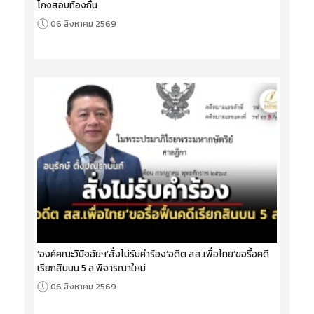
โกงสอบท้องถิ่น
06 สิงหาคม 2569
‘องค์คณะวินิจฉัยฯ’สั่งไม่รับคำร้อง‘อดีต สส.เพื่อไทย’ขอรื้อคดี
เรียกสินบน 5 ล.พิจารณาใหม่
06 สิงหาคม 2569