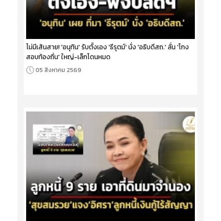
ไม่มีเส้นสาย! 'อนุทิน' รับตั้งเอง 'ธีรุตม์' นั่ง 'อธิบดีสถ.' ลั่น 'โกง
สอบท้องถิ่น' ใหญ่-เล็กโดนหมด
05 สิงหาคม 2569