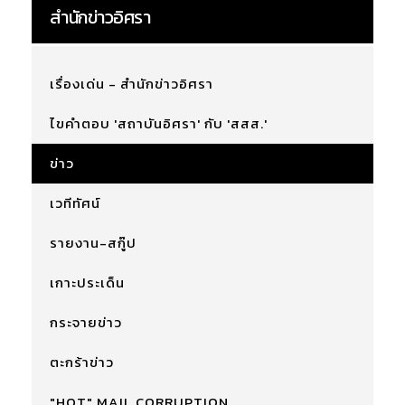
สำนักข่าวอิศรา
เรื่องเด่น - สำนักข่าวอิศรา
ไขคำตอบ 'สถาบันอิศรา' กับ 'สสส.'
ข่าว
เวทีทัศน์
รายงาน-สกู๊ป
เกาะประเด็น
กระจายข่าว
ตะกร้าข่าว
"HOT" MAIL CORRUPTION