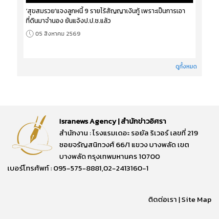
‘สุขสมรวย’แจงลูกหนี้ 9 รายไร้สัญญาเงินกู้ เพราะเป็นการเอา
ที่ดินมาจำนอง ยันแจ้งป.ป.ช.แล้ว
05 สิงหาคม 2569
ดูทั้งหมด
Isranews Agency | สำนักข่าวอิศรา
สำนักงาน : โรงแรมเดอะ รอยัล ริเวอร์ เลขที่ 219
ซอยจรัญสนิทวงศ์ 66/1 แขวง บางพลัด เขต
บางพลัด กรุงเทพมหานคร 10700
เบอร์โทรศัพท์ : 095-575-8881,02-2413160-1
ติดต่อเรา
|
Site Map