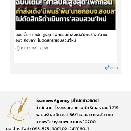
ฉบับเต็ม!‘ศาลปค.สูงสุด’เพิกถอนคำสั่งเด้ง‘นิพนธ์’พ้น‘นายก
อบจ.สงขลา’-ไม่ตัดสิทธิ‘สอบสวน’ใหม่
04 สิงหาคม 2569
ดูทั้งหมด
Isranews Agency | สำนักข่าวอิศรา
สำนักงาน : โรงแรมเดอะ รอยัล ริเวอร์ เลขที่ 219
ซอยจรัญสนิทวงศ์ 66/1 แขวง บางพลัด เขต
บางพลัด กรุงเทพมหานคร 10700
เบอร์โทรศัพท์ : 095-575-8881,02-2413160-1