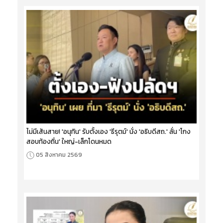
ไม่มีเส้นสาย! 'อนุทิน' รับตั้งเอง 'ธีรุตม์' นั่ง 'อธิบดีสถ.' ลั่น 'โกง
สอบท้องถิ่น' ใหญ่-เล็กโดนหมด
05 สิงหาคม 2569