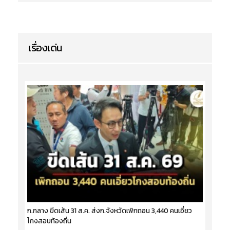
เรื่องเด่น
ก.กลาง ขีดเส้น 31 ส.ค. ส่งก.จังหวัดเพิกถอน 3,440 คนเอี่ยว
โกงสอบท้องถิ่น