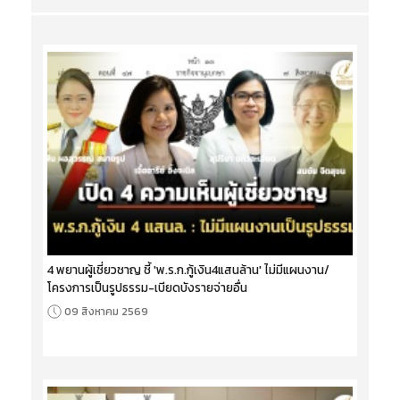
4 พยานผู้เชี่ยวชาญ ชี้ 'พ.ร.ก.กู้เงิน4แสนล้าน' ไม่มีแผนงาน/
โครงการเป็นรูปธรรม-เบียดบังรายจ่ายอื่น
09 สิงหาคม 2569