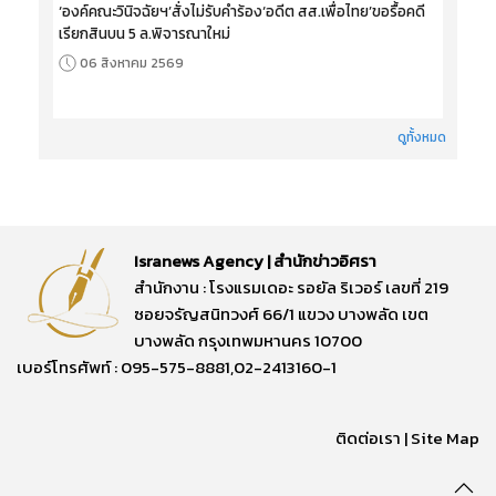
‘องค์คณะวินิจฉัยฯ’สั่งไม่รับคำร้อง‘อดีต สส.เพื่อไทย’ขอรื้อคดี
เรียกสินบน 5 ล.พิจารณาใหม่
06 สิงหาคม 2569
ดูทั้งหมด
Isranews Agency | สำนักข่าวอิศรา
สำนักงาน : โรงแรมเดอะ รอยัล ริเวอร์ เลขที่ 219
ซอยจรัญสนิทวงศ์ 66/1 แขวง บางพลัด เขต
บางพลัด กรุงเทพมหานคร 10700
เบอร์โทรศัพท์ : 095-575-8881,02-2413160-1
ติดต่อเรา
|
Site Map