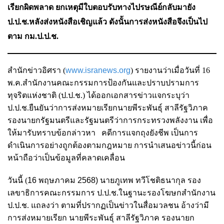
เรียกผิดพลาด ยกเหตุมีใบตอบรับทางไปรษณีย์กลับมายัง
ป.ป.ช.หลังส่งหนังสือเชิญแล้ว ดังนั้นการส่งหนังสือจึงเป็นไป
ตาม กม.ป.ป.ช.
สำนักข่าวอิศรา (
www.isranews.org
)
รายงานว่าเมื่อวันที่ 16
พ.ค.สำนักงานคณะกรรมการป้องกันและปราบปรามการ
ทุจริตแห่งชาติ (ป.ป.ช.) ได้ออกเอกสารข่าวแจกระบุว่า
ป.ป.ช.ยืนยันว่าการส่งหมายเรียก
นายพีระพันธุ์ สาลีรัฐวิภาค
รองนายกรัฐมนตรีและรัฐมนตรีว่าการกระทรวงพลังงาน เพื่อ
ให้มารับทราบข้อกล่าวหา คดีการแจกถุงยังชีพ เป็นการ
ดำเนินการอย่างถูกต้องตามกฎหมาย การนำเสนอข่าวนี้ก่อน
หน้าถือว่าเป็นข้อมูลที่คลาดเคลื่อน
วันนี้ (
16
พฤษภาคม
2568)
นายภูเทพ ทวีโชติธนากุล รอง
เลขาธิการคณะกรรมการ ป.ป.ช.ในฐานะรองโฆษกสำนักงาน
ป.ป.ช. แถลงว่า ตามที่ปรากฏเป็นข่าวในสื่อมวลชน อ้างว่ามี
การส่งหมายเรียก นายพีระพันธุ์ สาลีรัฐวิภาค รองนายก