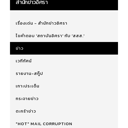
สำนักข่าวอิศรา
เรื่องเด่น - สำนักข่าวอิศรา
ไขคำตอบ 'สถาบันอิศรา' กับ 'สสส.'
ข่าว
เวทีทัศน์
รายงาน-สกู๊ป
เกาะประเด็น
กระจายข่าว
ตะกร้าข่าว
"HOT" MAIL CORRUPTION