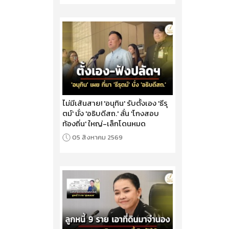
ไม่มีเส้นสาย! 'อนุทิน' รับตั้งเอง 'ธีรุ
ตม์' นั่ง 'อธิบดีสถ.' ลั่น 'โกงสอบ
ท้องถิ่น' ใหญ่-เล็กโดนหมด
05 สิงหาคม 2569