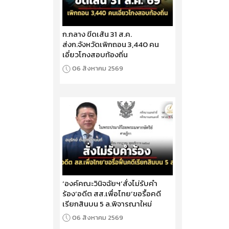
ก.กลาง ขีดเส้น 31 ส.ค.
ส่งก.จังหวัดเพิกถอน 3,440 คน
เอี่ยวโกงสอบท้องถิ่น
06 สิงหาคม 2569
‘องค์คณะวินิจฉัยฯ’สั่งไม่รับคำ
ร้อง‘อดีต สส.เพื่อไทย’ขอรื้อคดี
เรียกสินบน 5 ล.พิจารณาใหม่
06 สิงหาคม 2569