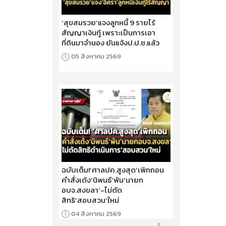
‘สุขสมรวย’แจงลูกหนี้ 9 รายไร้
สัญญาเงินกู้ เพราะเป็นการเอา
ที่ดินมาจำนอง ยันแจ้งป.ป.ช.แล้ว
05 สิงหาคม 2569
ฉบับเต็ม!‘ศาลปค.สูงสุด’เพิกถอน
คำสั่งเด้ง‘นิพนธ์’พ้น‘นายก
อบจ.สงขลา’-ไม่ตัด
สิทธิ‘สอบสวน’ใหม่
04 สิงหาคม 2569