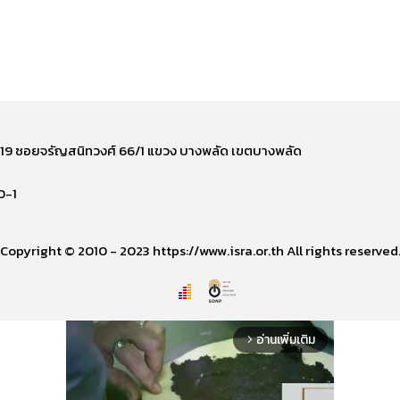
ี่ 219 ซอยจรัญสนิทวงศ์ 66/1 แขวง บางพลัด เขตบางพลัด
0-1
Copyright © 2010 - 2023 https://www.isra.or.th All rights reserved
อ่านเพิ่มเติม
arrow_forward_ios