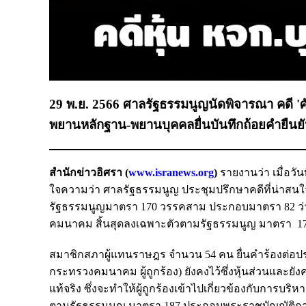
29 พ.ย. 2566 ศาลรัฐธรรมนูญนัดพิจารณา คดี 'ศัก
พยานหลักฐาน-พยานบุคคลยื่นบันทึกถ้อยคำยืนยัน
สำนักข่าวอิศรา (
www.isranews.org
)
รายงานว่า เมื่อวั
ใจความว่า ศาลรัฐธรรมนูญ ประชุมปรึกษาคดีที่น่าสน
รัฐธรรมนูญมาตรา 170 วรรคสาม ประกอบมาตรา 82 ว่า
คมนาคม สิ้นสุดลงเฉพาะตัวตามรัฐธรรมนูญ มาตรา 170 ว
สมาชิกสภาผู้แทนราษฎร จำนวน 54 คน ยื่นคำร้องต่อประ
กระทรวงคมนาคม ผู้ถูกร้อง) ยังคงไว้ซึ่งหุ้นส่วนและยังค
แท้จริง ซึ่งจะทำให้ผู้ถูกร้องเข้าไปเกี่ยวข้องกับการบ
ตามรัฐธรรมนูญ มาตรา 187 ประกอบพระราชบัญญัติการจัด