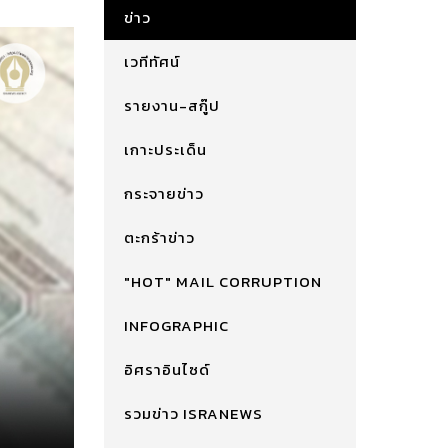
ข่าว
เวทีทัศน์
รายงาน-สกู๊ป
เกาะประเด็น
กระจายข่าว
ตะกร้าข่าว
"HOT" MAIL CORRUPTION
INFOGRAPHIC
อิศราอินไซด์
รวมข่าว ISRANEWS