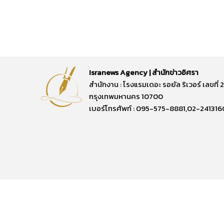
Isranews Agency | สำนักข่าวอิศรา
สำนักงาน : โรงแรมเดอะ รอยัล ริเวอร์ เลขท
กรุงเทพมหานคร 10700
เบอร์โทรศัพท์ : 095-575-8881,02-241316