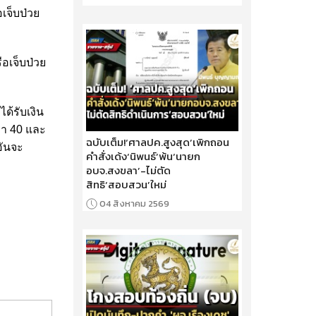
เจ็บป่วย
อเจ็บป่วย
ด้รับเงิน
รา 40 และ
ฉบับเต็ม!‘ศาลปค.สูงสุด’เพิกถอน
อันจะ
คำสั่งเด้ง‘นิพนธ์’พ้น‘นายก
อบจ.สงขลา’-ไม่ตัด
สิทธิ‘สอบสวน’ใหม่
04 สิงหาคม 2569