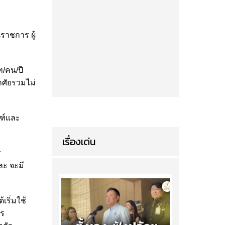
นราชการ ผู้
ท/คน/ปี
อาศัยรวมไม่
ณฑ์และ
เรื่องเด่น
ร
ละ จะมี
เริ่มใช้
ตร