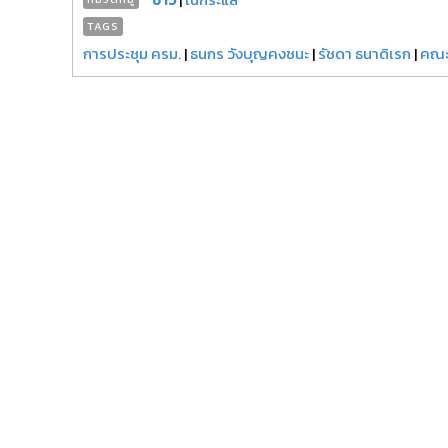
TAGS
การประชุม ครม.
|
ธนกร วังบุญคงชนะ
|
รัชดา ธนาดิเรก
|
คณะ