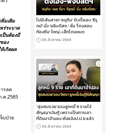
ำตัว
ไม่มีเส้นสาย! 'อนุทิน' รับตั้งเอง 'ธีรุ
ิ่มเติม
ตม์' นั่ง 'อธิบดีสถ.' ลั่น 'โกงสอบ
แพร่ระบาด
ท้องถิ่น' ใหญ่-เล็กโดนหมด
เป็นต้องมี
05 สิงหาคม 2569
ยของ
ห้เกิดผล
การลด
 ก.ค.2565
‘สุขสมรวย’แจงลูกหนี้ 9 รายไร้
สัญญาเงินกู้ เพราะเป็นการเอา
ที่ดินมาจำนอง ยันแจ้งป.ป.ช.แล้ว
จ็บป่วย
05 สิงหาคม 2569