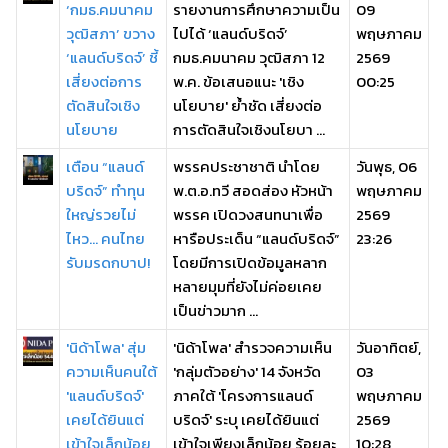
‘กมธ.คมนาคม
รายงานการศึกษาความเป็น
09
วุฒิสภา’ ขวาง
ไปได้ ‘แลนด์บริดจ์’
พฤษภาคม
‘แลนด์บริดจ์’ ชี้
กมธ.คมนาคม วุฒิสภา 12
2569
เสี่ยงต่อการ
พ.ค. ข้อเสนอแนะ 'เชิง
00:25
ตัดสินใจเชิง
นโยบาย' ย้ำชัด เสี่ยงต่อ
นโยบาย
การตัดสินใจเชิงนโยบา ...
เตือน “แลนด์
พรรคประชาชาติ นำโดย
วันพุธ, 06
บริดจ์” ทำทุน
พ.ต.อ.ทวี สอดส่อง หัวหน้า
พฤษภาคม
ใหญ่รวยไม่
พรรค เปิดวงสนทนาเพื่อ
2569
ไหว... คนไทย
หารือประเด็น “แลนด์บริดจ์”
23:26
รับมรดกบาป!
โดยมีการเปิดข้อมูลหลาก
หลายมุมที่ยังไม่ค่อยเคย
เป็นข่าวมาก ...
'นิด้าโพล' สุ่ม
'นิด้าโพล' สำรวจความเห็น
วันอาทิตย์,
ความเห็นคนใต้
'กลุ่มตัวอย่าง' 14 จังหวัด
03
'แลนด์บริดจ์'
ภาคใต้ 'โครงการแลนด์
พฤษภาคม
เคยได้ยินแต่
บริดจ์' ระบุ เคยได้ยินแต่
2569
เข้าใจเล็กน้อย
เข้าใจเพียงเล็กน้อย ร้อยละ
10:28