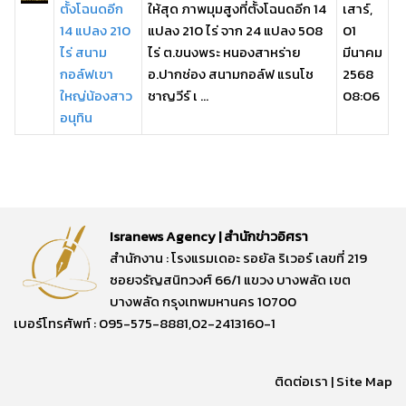
ตั้งโฉนดอีก
ให้สุด ภาพมุมสูงที่ตั้งโฉนดอีก 14
เสาร์,
14 แปลง 210
แปลง 210 ไร่ จาก 24 แปลง 508
01
ไร่ สนาม
ไร่ ต.ขนงพระ หนองสาหร่าย
มีนาคม
กอล์ฟเขา
อ.ปากช่อง สนามกอล์ฟ แรนโช
2568
ใหญ่น้องสาว
ชาญวีร์ เ ...
08:06
อนุทิน
Isranews Agency | สำนักข่าวอิศรา
สำนักงาน : โรงแรมเดอะ รอยัล ริเวอร์ เลขที่ 219
ซอยจรัญสนิทวงศ์ 66/1 แขวง บางพลัด เขต
บางพลัด กรุงเทพมหานคร 10700
เบอร์โทรศัพท์ : 095-575-8881,02-2413160-1
ติดต่อเรา
|
Site Map