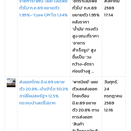
รายการ!‘พณ.’เผย‘เงินเฟ้อ
‘อัตราเงินเฟ้อ
สิงหาคม
ทั่วไป’ก.ค.69 ขยายตัว
ทั่วไป’ ก.ค.69
2569
1.95%-‘Core CPI’โต 1.34%
ขยายตัว 1.95%
17:14
หลังราคา
‘น้ำมัน’ ทรงตัว
สูง ขณะที่ราคา
‘อาหาร
สำเร็จรูป’ สูง
ขึ้นเป็น ‘วง
กว้าง-อัตรา
ค่อนข้างสู ...
ส่งออกไทย มิ.ย.69 ขยาย
‘พาณิชย์’ เผย
วันศุกร์,
ตัว 20.8%-นำเข้าโต 50.3%
ตัวเลขส่งออก
24
ภาษีใหม่สหรัฐฯ 12.5%
ไทยเดือน
กรกฎาคม
กระทบบ้างแต่ไม่มาก
มิ.ย.69 ขยาย
2569
ตัว 20.8% ตาม
12:16
การส่งออก
‘สินค้า
อิเล็กทรอนิกส์’