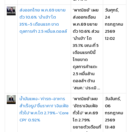
ส่งออกไทย พ.ค.69 ขยาย
‘พาณิชย์’ เผย
วันศุกร์,
ตัว 10.6% ‘นำเข้า’โต
ส่งออกเดือน
24
35%-5 เดือนแรก ขาด
พ.ค.69 ขยาย
กรกฎาคม
ดุลการค้า 2.5 หมื่นล.ดอลล์
ตัว 10.6% ส่วน
2569
‘นำเข้า’ โต
12:02
35.1% ขณะที่ 5
เดือนแรกปีนี้
ไทยขาด
ดุลการค้าแตะ
2.5 หมื่นล้าน
ดอลล์ฯ ด้าน
‘สนค.’ ประเมิ ...
น้ำมันแพง-‘ค่ารถ-อาหาร
‘พาณิชย์’เผย
วันจันทร์,
สำเร็จรูป’ขึ้นราคา! ‘เงินเฟ้อ
‘อัตราเงินเฟ้อ
06
ทั่วไป’พ.ค.โต 2.79%-‘Core
ทั่วไป’ พ.ค.69
กรกฎาคม
CPI’ 0.92%
โต 2.79%
2569
ขยายตัวเดือนที่
13:48