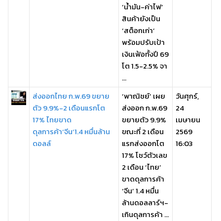
‘น้ำมัน-ค่าไฟ’
สินค้ายังเป็น
‘สต็อกเก่า’
พร้อมปรับเป้า
เงินเฟ้อทั้งปี 69
โต 1.5-2.5% จา
...
ส่งออกไทย ก.พ.69 ขยาย
‘พาณิชย์’ เผย
วันศุกร์,
ตัว 9.9%-2 เดือนแรกโต
ส่งออก ก.พ.69
24
17% ไทยขาด
ขยายตัว 9.9%
เมษายน
ดุลการค้า‘จีน’1.4 หมื่นล้าน
ขณะที่ 2 เดือน
2569
ดอลล์
แรกส่งออกโต
16:03
17% โชว์ตัวเลข
2 เดือน ‘ไทย’
ขาดดุลการค้า
‘จีน’ 1.4 หมื่น
ล้านดอลลาร์ฯ-
เกินดุลการค้า ...