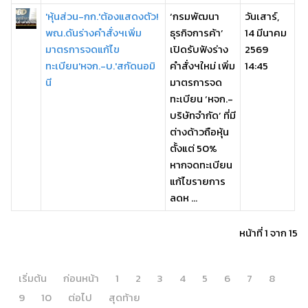
'หุ้นส่วน-กก.'ต้องแสดงตัว!
‘กรมพัฒนา
วันเสาร์,
พณ.ดันร่างคำสั่งฯเพิ่ม
ธุรกิจการค้า’
14 มีนาคม
มาตรการจดแก้ไข
เปิดรับฟังร่าง
2569
ทะเบียน'หจก.-บ.'สกัดนอมิ
คำสั่งฯใหม่ เพิ่ม
14:45
นี
มาตรการจด
ทะเบียน ‘หจก.-
บริษัทจำกัด’ ที่มี
ต่างด้าวถือหุ้น
ตั้งแต่ 50%
หากจดทะเบียน
แก้ไขรายการ
ลดห ...
หน้าที่ 1 จาก 15
เริ่มต้น
ก่อนหน้า
1
2
3
4
5
6
7
8
9
10
ต่อไป
สุดท้าย