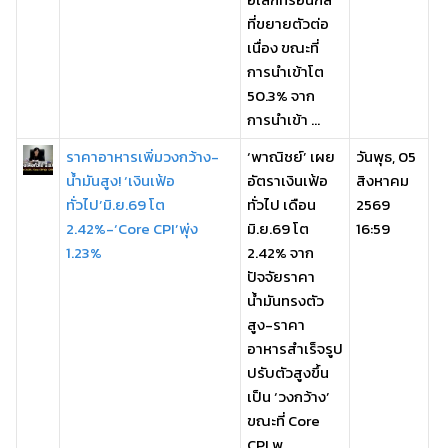
ที่ขยายตัวต่อ
เนื่อง ขณะที่
การนำเข้าโต
50.3% จาก
การนำเข้า ...
ราคาอาหารเพิ่มวงกว้าง-
‘พาณิชย์’ เผย
วันพุธ, 05
น้ำมันสูง! ‘เงินเฟ้อ
อัตราเงินเฟ้อ
สิงหาคม
ทั่วไป’มิ.ย.69 โต
ทั่วไป เดือน
2569
2.42%-‘Core CPI’พุ่ง
มิ.ย.69 โต
16:59
1.23%
2.42% จาก
ปัจจัยราคา
น้ำมันทรงตัว
สูง-ราคา
อาหารสำเร็จรูป
ปรับตัวสูงขึ้น
เป็น ‘วงกว้าง’
ขณะที่ Core
CPI พ ...