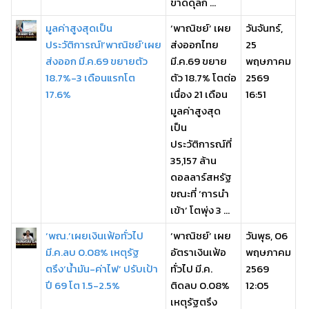
ขาดดุลก ...
มูลค่าสูงสุดเป็น
‘พาณิชย์’ เผย
วันจันทร์,
ประวัติการณ์!‘พาณิชย์’เผย
ส่งออกไทย
25
ส่งออก มี.ค.69 ขยายตัว
มี.ค.69 ขยาย
พฤษภาคม
18.7%-3 เดือนแรกโต
ตัว 18.7% โตต่อ
2569
17.6%
เนื่อง 21 เดือน
16:51
มูลค่าสูงสุด
เป็น
ประวัติการณ์ที่
35,157 ล้าน
ดอลลาร์สหรัฐ
ขณะที่ ‘การนำ
เข้า’ โตพุ่ง 3 ...
‘พณ.’เผยเงินเฟ้อทั่วไป
‘พาณิชย์’ เผย
วันพุธ, 06
มี.ค.ลบ 0.08% เหตุรัฐ
อัตราเงินเฟ้อ
พฤษภาคม
ตรึง‘น้ำมัน-ค่าไฟ’ ปรับเป้า
ทั่วไป มี.ค.
2569
ปี 69 โต 1.5-2.5%
ติดลบ 0.08%
12:05
เหตุรัฐตรึง