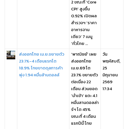
2 ขณะที่ ‘Core
CPI’ สูงขึ้น
0.92% เปิดผล
สำรวจฯ ‘ราคา
อาหารจาน
เดียว’ 7 เมนู
‘ทั่วไทย ...
ส่งออกไทย เม.ย.ขยายตัว
‘พาณิชย์’ เผย
วัน
23.1%-4 เดือนแรกโต
ส่งออกไทย
พฤหัสบดี,
18.9% ไทยขาดดุลการค้า
เม.ย.69 โต
25
พุ่ง 1.94 หมื่นล้านดอลล์
23.1% ขยายตัว
มิถุนายน
ต่อเนื่อง 22
2569
เดือน ส่วนยอด
17:34
‘นำเข้า’ แตะ 4.1
หมื่นลานดอลล่า
ร์ฯ โต 45%
ขณะที่ 4 เดือน
แรกปีนี้ ไทย