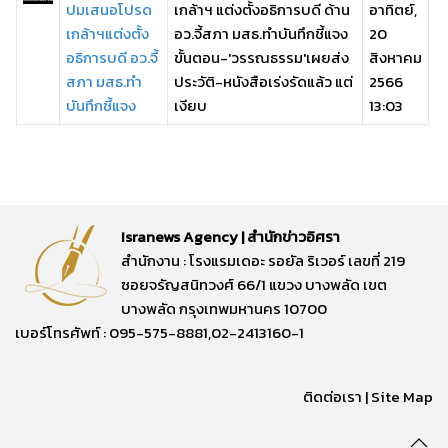
ปมเสนอโปรด
เกล้าฯ แต่งตั้งอธิการบดี ด้าน
อาทิตย์,
เกล้าฯแต่งตั้ง
อว.จี้สภา มสธ.ทำบันทึกชี้แจง
20
อธิการบดี อว.จี้
ขั้นตอน-'วรรณธรรม'เผยส่ง
สิงหาคม
สภา มสธ.ทำ
ประวัติ-หนังสือเร่งรัดแล้ว แต่
2566
บันทึกชี้แจง
เงียบ
13:03
Isranews Agency | สำนักข่าวอิศรา
สำนักงาน : โรงแรมเดอะ รอยัล ริเวอร์ เลขที่ 219
ซอยจรัญสนิทวงศ์ 66/1 แขวง บางพลัด เขต
บางพลัด กรุงเทพมหานคร 10700
เบอร์โทรศัพท์ : 095-575-8881,02-2413160-1
ติดต่อเรา
|
Site Map