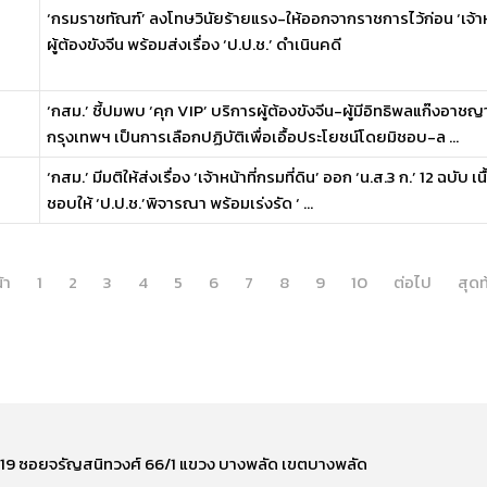
‘กรมราชทัณฑ์’ ลงโทษวินัยร้ายแรง-ให้ออกจากราชการไว้ก่อน ‘เจ้าหน้าท
ผู้ต้องขังจีน พร้อมส่งเรื่อง ‘ป.ป.ช.’ ดำเนินคดี
‘กสม.’ ชี้ปมพบ ‘คุก VIP’ บริการผู้ต้องขังจีน-ผู้มีอิทธิพลแก๊งอา
กรุงเทพฯ เป็นการเลือกปฏิบัติเพื่อเอื้อประโยชน์โดยมิชอบ-ล ...
‘กสม.’ มีมติให้ส่งเรื่อง ‘เจ้าหน้าที่กรมที่ดิน’ ออก ‘น.ส.3 ก.’ 12 ฉบับ เนื้
ชอบให้ ‘ป.ป.ช.’พิจารณา พร้อมเร่งรัด ‘ ...
้า
1
2
3
4
5
6
7
8
9
10
ต่อไป
สุดท
ี่ 219 ซอยจรัญสนิทวงศ์ 66/1 แขวง บางพลัด เขตบางพลัด