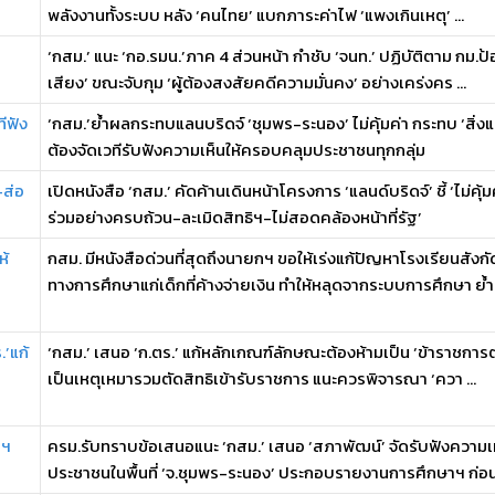
พลังงานทั้งระบบ หลัง ‘คนไทย’ แบกภาระค่าไฟ ‘แพงเกินเหตุ’ ...
‘กสม.’ แนะ ‘กอ.รมน.’ภาค 4 ส่วนหน้า กำชับ ‘จนท.’ ปฏิบัติตาม กม.
เสียง’ ขณะจับกุม ‘ผู้ต้องสงสัยคดีความมั่นคง’ อย่างเคร่งคร ...
ีฟัง
‘กสม.’ย้ำผลกระทบแลนบริดจ์ ‘ชุมพร-ระนอง’ ไม่คุ้มค่า กระทบ ‘สิ่ง
ต้องจัดเวทีรับฟังความเห็นให้ครอบคลุมประชาชนทุกกลุ่ม
-ส่อ
เปิดหนังสือ ‘กสม.’ คัดค้านเดินหน้าโครงการ ‘แลนด์บริดจ์’ ชี้ ‘ไม่
ร่วมอย่างครบถ้วน-ละเมิดสิทธิฯ-ไม่สอดคล้องหน้าที่รัฐ’
ห้
กสม. มีหนังสือด่วนที่สุดถึงนายกฯ ขอให้เร่งแก้ปัญหาโรงเรียนสั
ทางการศึกษาแก่เด็กที่ค้างจ่ายเงิน ทำให้หลุดจากระบบการศึกษา ย้ำส
’แก้
‘กสม.’ เสนอ ‘ก.ตร.’ แก้หลักเกณฑ์ลักษณะต้องห้ามเป็น ‘ข้าราชการ
เป็นเหตุเหมารวมตัดสิทธิเข้ารับราชการ แนะควรพิจารณา ‘ควา ...
นฯ
ครม.รับทราบข้อเสนอแนะ ‘กสม.’ เสนอ ‘สภาพัฒน์’ จัดรับฟังความเ
ประชาชนในพื้นที่ ‘จ.ชุมพร-ระนอง’ ประกอบรายงานการศึกษาฯ ก่อนพ