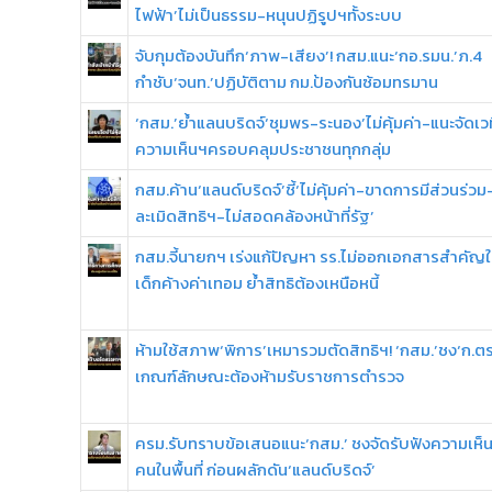
ไฟฟ้า’ไม่เป็นธรรม-หนุนปฏิรูปฯทั้งระบบ
จับกุมต้องบันทึก‘ภาพ-เสียง’! กสม.แนะ‘กอ.รมน.’ภ.4
กำชับ‘จนท.’ปฏิบัติตาม กม.ป้องกันซ้อมทรมาน
‘กสม.’ย้ำแลนบริดจ์‘ชุมพร-ระนอง’ไม่คุ้มค่า-แนะจัดเวท
ความเห็นฯครอบคลุมประชาชนทุกกลุ่ม
กสม.ค้าน‘แลนด์บริดจ์’ชี้‘ไม่คุ้มค่า-ขาดการมีส่วนร่วม
ละเมิดสิทธิฯ-ไม่สอดคล้องหน้าที่รัฐ’
กสม.จี้นายกฯ เร่งแก้ปัญหา รร.ไม่ออกเอกสารสำคัญใ
เด็กค้างค่าเทอม ย้ำสิทธิต้องเหนือหนี้
ห้ามใช้สภาพ‘พิการ’เหมารวมตัดสิทธิฯ! ‘กสม.’ชง‘ก.ตร.
เกณฑ์ลักษณะต้องห้ามรับราชการตำรวจ
ครม.รับทราบข้อเสนอแนะ‘กสม.’ ชงจัดรับฟังความเห็
คนในพื้นที่ ก่อนผลักดัน‘แลนด์บริดจ์’