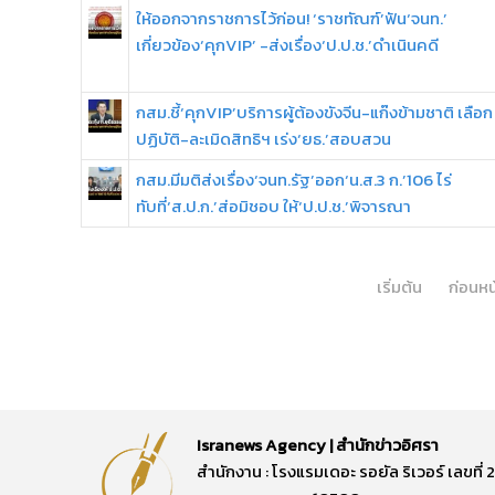
ให้ออกจากราชการไว้ก่อน! ‘ราชทัณฑ์’ฟัน‘จนท.’
เกี่ยวข้อง‘คุกVIP’ -ส่งเรื่อง‘ป.ป.ช.’ดำเนินคดี
กสม.ชี้‘คุกVIP’บริการผู้ต้องขังจีน-แก๊งข้ามชาติ เลือก
ปฏิบัติ-ละเมิดสิทธิฯ เร่ง‘ยธ.’สอบสวน
กสม.มีมติส่งเรื่อง‘จนท.รัฐ’ออก‘น.ส.3 ก.’106 ไร่
ทับที่‘ส.ป.ก.’ส่อมิชอบ ให้‘ป.ป.ช.’พิจารณา
เริ่มต้น
ก่อนหน
Isranews Agency | สำนักข่าวอิศรา
สำนักงาน : โรงแรมเดอะ รอยัล ริเวอร์ เลขท