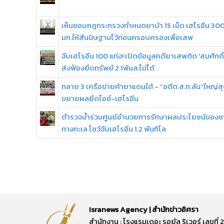
เห็นชอบกฎกระทรวงกำหนดยาบ้า 15 เม็ด เฮโรอีน 30
มก.ให้สันนิษฐานไว้ก่อนครอบครองเพื่อเสพ
จับเฮโรอีน 100 แท่ง! เปิดข้อมูลคดียาเสพติด 'สมศักดิ์
ส่งฟ้องยึดทรัพย์ 2.1พันล.ไม่ได้
ทลาย 3 เครือข่ายค้ายาแดนใต้ - “อดีต ส.ท.ลัน”ใหญ่ส
ขยายผลยึดไอซ์-เฮโรอีน
ตำรวจน้ำร่วมศูนย์อำนวยการรักษาผลประโยชน์ของช
ทางทะเล โชว์จับเฮโรอีน 1.2 พันกิโล
Isranews Agency | สำนักข่าวอิศรา
สำนักงาน : โรงแรมเดอะ รอยัล ริเวอร์ เลขท