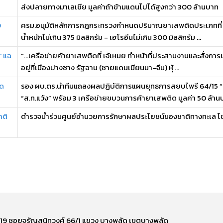
ส่งปลายทางมาเลเซีย มูลค่าถ้าข้ามแดนไปได้สูงกว่า 300 ล้านบาท
0
ครม.อนุมัติหลักการกฎกระทรวงกำหนดปริมาณยาเสพติดประเภทที่ 1-2
น้ำหนักไม่เกิน 375 มิลลิกรัม - เฮโรอีนไม่เกิน 300 มิลลิกรัม ...
' แฉ
"...เครือข่ายค้ายาเสพติดที่ เจ้เหมย ทำหน้าที่ประสานงานและสั่งการนั
อยู่ที่เมืองปางซาง รัฐฉาน (ชายแดนเมียนมา-จีน) หุ้ ...
ุด
รอง ผบ.ตร.นำทีมแถลงผลปฏิบัติการแผนยุทธการสยบไพรี 64/15 “ส
“ส.ท.แว้ง” พร้อม 3 เครือข่ายขบวนการค้ายาเสพติด มูลค่า 50 ล้านบา
าติ
ตำรวจน้ำร่วมศูนย์อำนวยการรักษาผลประโยชน์ของชาติทางทะเล โชว์
ี่ 219 ซอยจรัญสนิทวงศ์ 66/1 แขวง บางพลัด เขตบางพลัด