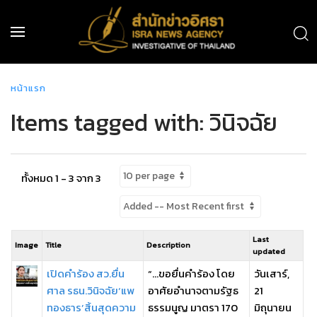
หน้าแรก
Items tagged with: วินิจฉัย
ทั้งหมด 1 - 3 จาก 3
Last
Image
Title
Description
updated
เปิดคำร้อง สว.ยื่น
“…ขอยื่นคำร้อง โดย
วันเสาร์,
ศาล รธน.วินิจฉัย‘แพ
อาศัยอำนาจตามรัฐธ
21
ทองธาร’สิ้นสุดความ
ธรรมนูญ มาตรา 170
มิถุนายน