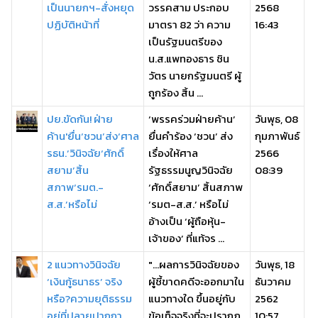
เป็นนายกฯ-สั่งหยุด
วรรคสาม ประกอบ
2568
ปฏิบัติหน้าที่
มาตรา 82 ว่า ความ
16:43
เป็นรัฐมนตรีของ
น.ส.แพทองธาร ชิน
วัตร นายกรัฐมนตรี ผู้
ถูกร้อง สิ้น ...
ปย.ขัดกัน! ฝ่าย
‘พรรคร่วมฝ่ายค้าน’
วันพุธ, 08
ค้าน'ยื่น‘ชวน’ส่ง‘ศาล
ยื่นคำร้อง ‘ชวน’ ส่ง
กุมภาพันธ์
รธน.’วินิจฉัย‘ศักดิ์
เรื่องให้ศาล
2566
สยาม’สิ้น
รัฐธรรมนูญวินิจฉัย
08:39
สภาพ‘รมต.-
‘ศักดิ์สยาม’ สิ้นสภาพ
ส.ส.’หรือไม่
‘รมต-ส.ส.’ หรือไม่
อ้างเป็น ‘ผู้ถือหุ้น-
เจ้าของ’ ที่แท้จร ...
2 แนวทางวินิจฉัย
"...ผลการวินิจฉัยของ
วันพุธ, 18
‘เงินกู้ธนาธร’ จริง
ผู้ชี้ขาดคดีจะออกมาใน
ธันวาคม
หรือ?ความยุติธรรม
แนวทางใด ขึ้นอยู่กับ
2562
อยู่ที่ปลายปากกา
ข้อเท็จจริงที่จะปรากฏ
10:57