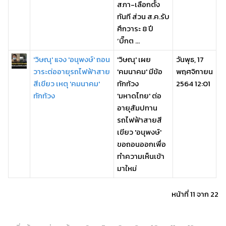
สภา-เลือกตั้ง
ทันที ส่วน ส.ค.รับ
ศึกวาระ 8 ปี
‘บิ๊กต ...
'วิษณุ' แจง 'อนุพงษ์' ถอน
'วิษณุ' เผย
วันพุธ, 17
วาระต่ออายุรถไฟฟ้าสาย
'คมนาคม' มีข้อ
พฤศจิกายน
สีเขียว เหตุ 'คมนาคม'
ทักท้วง
2564 12:01
ทักท้วง
'มหาดไทย' ต่อ
อายุสัมปทาน
รถไฟฟ้าสายสี
เขียว 'อนุพงษ์'
ขอถอนออกเพื่อ
ทำความเห็นเข้า
มาใหม่
หน้าที่ 11 จาก 22