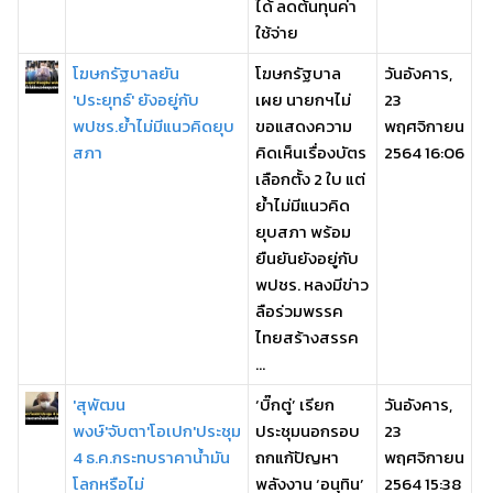
ได้ ลดต้นทุนค่า
ใช้จ่าย
โฆษกรัฐบาลยัน
โฆษกรัฐบาล
วันอังคาร,
'ประยุทธ์' ยังอยู่กับ
เผย นายกฯไม่
23
พปชร.ย้ำไม่มีแนวคิดยุบ
ขอแสดงความ
พฤศจิกายน
สภา
คิดเห็นเรื่องบัตร
2564 16:06
เลือกตั้ง 2 ใบ แต่
ย้ำไม่มีแนวคิด
ยุบสภา พร้อม
ยืนยันยังอยู่กับ
พปชร. หลงมีข่าว
ลือร่วมพรรค
ไทยสร้างสรรค
...
'สุพัฒน
‘บิ๊กตู่’ เรียก
วันอังคาร,
พงษ์'จับตา'โอเปก'ประชุม
ประชุมนอกรอบ
23
4 ธ.ค.กระทบราคาน้ำมัน
ถกแก้ปัญหา
พฤศจิกายน
โลกหรือไม่
พลังงาน ‘อนุทิน’
2564 15:38