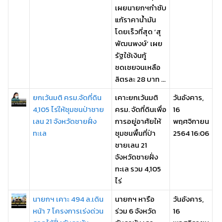
เผยนายกฯกำชับ
แก้ราคาน้ำมัน
โดยเร็วที่สุด ‘สุ
พัฒนพงษ์’ เผย
รัฐใช้เงินกู้
ชดเชยจนเหลือ
ลิตรละ 28 บาท ...
ยกเว้นมติ ครม.จัดที่ดิน
เคาะยกเว้นมติ
วันอังคาร,
4,105 ไร่ให้ชุมชนป่าชาย
ครม. จัดที่ดินเพื่อ
16
เลน 21 จังหวัดชายฝั่ง
การอยู่อาศัยให้
พฤศจิกายน
ทะเล
ชุมชนพื้นที่ป่า
2564 16:06
ชายเลน 21
จังหวัดชายฝั่ง
ทะเล รวม 4,105
ไร่
นายกฯ เคาะ 494 ล.เดิน
นายกฯ หารือ
วันอังคาร,
หน้า 7 โครงการเร่งด่วน
ร่วม 6 จังหวัด
16