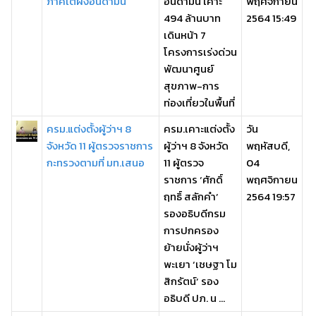
ภาคใต้ฝั่งอันดามัน
อันดามัน เคาะ
พฤศจิกายน
494 ล้านบาท
2564 15:49
เดินหน้า 7
โครงการเร่งด่วน
พัฒนาศูนย์
สุขภาพ-การ
ท่องเที่ยวในพื้นที่
ครม.แต่งตั้งผู้ว่าฯ 8
ครม.เคาะแต่งตั้ง
วัน
จังหวัด 11 ผู้ตรวจราชการ
ผู้ว่าฯ 8 จังหวัด
พฤหัสบดี,
กะทรวงตามที่ มท.เสนอ
11 ผู้ตรวจ
04
ราชการ ‘ศักดิ์
พฤศจิกายน
ฤทธิ์ สลักคำ’
2564 19:57
รองอธิบดีกรม
การปกครอง
ย้ายนั่งผู้ว่าฯ
พะเยา ‘เชษฐา โม
สิกรัตน์’ รอง
อธิบดี ปภ. น ...