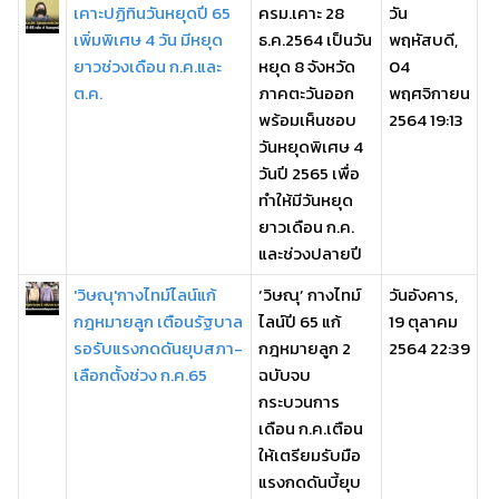
เคาะปฏิทินวันหยุดปี 65
ครม.เคาะ 28
วัน
เพิ่มพิเศษ 4 วัน มีหยุด
ธ.ค.2564 เป็นวัน
พฤหัสบดี,
ยาวช่วงเดือน ก.ค.และ
หยุด 8 จังหวัด
04
ต.ค.
ภาคตะวันออก
พฤศจิกายน
พร้อมเห็นชอบ
2564 19:13
วันหยุดพิเศษ 4
วันปี 2565 เพื่อ
ทำให้มีวันหยุด
ยาวเดือน ก.ค.
และช่วงปลายปี
'วิษณุ'กางไทม์ไลน์แก้
‘วิษณุ’ กางไทม์
วันอังคาร,
กฎหมายลูก เตือนรัฐบาล
ไลน์ปี 65 แก้
19 ตุลาคม
รอรับแรงกดดันยุบสภา-
กฎหมายลูก 2
2564 22:39
เลือกตั้งช่วง ก.ค.65
ฉบับจบ
กระบวนการ
เดือน ก.ค.เตือน
ให้เตรียมรับมือ
แรงกดดันบี้ยุบ