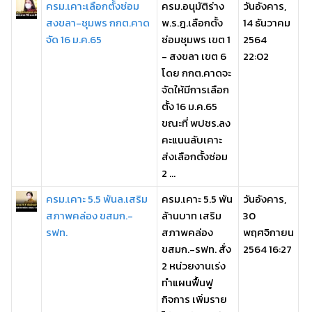
ครม.เคาะเลือกตั้งซ่อม
ครม.อนุมัติร่าง
วันอังคาร,
สงขลา-ชุมพร กกต.คาด
พ.ร.ฎ.เลือกตั้ง
14 ธันวาคม
จัด 16 ม.ค.65
ซ่อมชุมพร เขต 1
2564
- สงขลา เขต 6
22:02
โดย กกต.คาดจะ
จัดให้มีการเลือก
ตั้ง 16 ม.ค.65
ขณะที่ พปชร.ลง
คะแนนลับเคาะ
ส่งเลือกตั้งซ่อม
2 ...
ครม.เคาะ 5.5 พันล.เสริม
ครม.เคาะ 5.5 พัน
วันอังคาร,
สภาพคล่อง ขสมก.-
ล้านบาท เสริม
30
รฟท.
สภาพคล่อง
พฤศจิกายน
ขสมก.-รฟท. สั่ง
2564 16:27
2 หน่วยงานเร่ง
ทำแผนฟื้นฟู
กิจการ เพิ่มราย